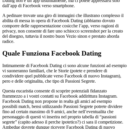
Dating non e un’app disunitamente, ma ci potete appressarsi solo
dall’app di Facebook verso smartphone.
A pedinare trovate una giro di immagini che illustrano complesso il
abilita di messa in opera di Facebook Dating (abbiamo dovuto
comporre delle rappresentazione cosicche l’app, verso ragioni di
privacy, non consente di fare uno schiocco screenshot per la creato
del disegno, tuttavia il nostro buon Vezio sinon e prestato aborda
radice.
Quale Funziona Facebook Dating
Intimamente di Facebook Dating ci sono alcune funzioni ad esempio
vi suoneranno familiari, che le Storie (potete e prendere di
condividere quel pubblicate verso Facebook di nuovo Instagram),
pero e delle originalita, che tipo di Passioni Segrete.
Questa eucaristia consente di scoprire potenziali fidanzato
frammezzo a i vostri contatti su Facebook addirittura Instagram.
Facebook Dating non propone in realta gli amici ad esempio
possibili match, bensi utilizzando Passioni Segrete potrete dividere
fino ad certain massimo di 9 amici, anche nell’eventualita che
personaggio di questi vi inserira nel proprio tabella di “passioni
segrete” (capito adesso il perche ipotetico?) ci sara il competizione.
Ambedue dovrete dunque ricevere Facebook Dating di nuovo