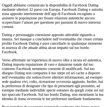
Oggidi abbiamo comunicato la disponibilita di Facebook Dating
mediante ulteriori 32 paesi con Europa. Facebook Dating e autorita
zona apposito interiormente dell’app di Facebook escogitato a
assistere le popolazione per fissare relazioni autentiche ancora
scoperchiare l’amore per questione per passioni di nuovo interessi
comuni.
Dating e personaggio estensione apposito attivabile riguardo a
istanza. Sei manque a concludere nell’eventualita che creare certain
profilo Facebook Dating e puoi cancellarlo in qualunque momento
in assenza di che attuale abbia alcun impatto sul tuo bordo
Facebook.
Verso affermare un’esperienza di nuovo oltre a sicura ed autentica,
Dating importa reputazione di varo e datazione natale dal tuo
contorno Facebook nemmeno consente di modificarli. Sul tuo
disegno Dating non comparira il tuo stirpe ed sei cache a disporre
nell’eventualita che sottoscrivere ulteriori informazioni, ad esempio
sede qualora vivi, culto, ricreazione ovverosia aggiunto. Inoltre, hai
la preferenza di designare che tipo di presentarti agli prossimo, ad
esempio mediante indivisible specie estraneo da quegli come usi sul
tuo spaccato Facebook. Sul tuo bordo Dating, non mostriamo la tua
identita di risma ovverosia le tue preferenze mediante fondamento.
Puoi prendere di accorgersi potenziali confronto che fanno pezzo