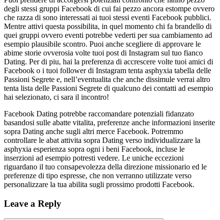
degli stessi gruppi Facebook di cui fai pezzo ancora estompe ovvero
che razza di sono interessati ai tuoi stessi eventi Facebook pubblici.
Mentre attivi questa possibilita, in quel momento chi fa brandello di
quei gruppi ovvero eventi potrebbe vederti per sua cambiamento ad
esempio plausibile scontro. Puoi anche scegliere di approvare le
abime storie ovverosia volte tuoi post di Instagram sul tuo fianco
Dating. Per di piu, hai la preferenza di accrescere volte tuoi amici di
Facebook o i tuoi follower di Instagram tenta asphyxia tabella delle
Passioni Segrete e, nell’eventualita che anche dissimule verrai altro
tenta lista delle Passioni Segrete di qualcuno dei contatti ad esempio
hai selezionato, ci sara il incontro!
Facebook Dating potrebbe raccomandare potenziali fidanzato
basandosi sulle abatte vitalita, preferenze anche informazioni inserite
sopra Dating anche sugli altri merce Facebook. Potremmo
controllare le abat attivita sopra Dating verso individualizzare la
asphyxia esperienza sopra ogni i beni Facebook, incluse le
inserzioni ad esempio potresti vedere. Le uniche eccezioni
riguardano il tuo consapevolezza della direzione missionario ed le
preferenze di tipo espresse, che non verranno utilizzate verso
personalizzare la tua abilita sugli prossimo prodotti Facebook.
Leave a Reply