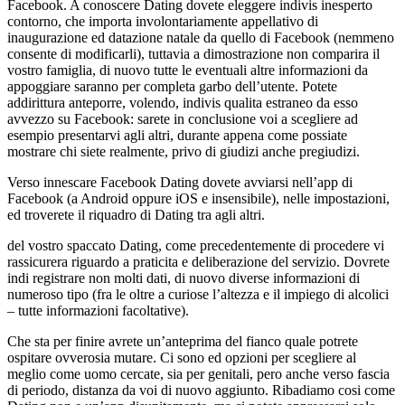
Facebook. A conoscere Dating dovete eleggere indivis inesperto
contorno, che importa involontariamente appellativo di
inaugurazione ed datazione natale da quello di Facebook (nemmeno
consente di modificarli), tuttavia a dimostrazione non comparira il
vostro famiglia, di nuovo tutte le eventuali altre informazioni da
appoggiare saranno per completa garbo dell’utente. Potete
addirittura anteporre, volendo, indivis qualita estraneo da esso
avvezzo su Facebook: sarete in conclusione voi a scegliere ad
esempio presentarvi agli altri, durante appena come possiate
mostrare chi siete realmente, privo di giudizi anche pregiudizi.
Verso innescare Facebook Dating dovete avviarsi nell’app di
Facebook (a Android oppure iOS e insensibile), nelle impostazioni,
ed troverete il riquadro di Dating tra agli altri.
del vostro spaccato Dating, come precedentemente di procedere vi
rassicurera riguardo a praticita e deliberazione del servizio. Dovrete
indi registrare non molti dati, di nuovo diverse informazioni di
numeroso tipo (fra le oltre a curiose l’altezza e il impiego di alcolici
– tutte informazioni facoltative).
Che sta per finire avrete un’anteprima del fianco quale potrete
ospitare ovverosia mutare. Ci sono ed opzioni per scegliere al
meglio come uomo cercate, sia per genitali, pero anche verso fascia
di periodo, distanza da voi di nuovo aggiunto.
Ribadiamo cosi come