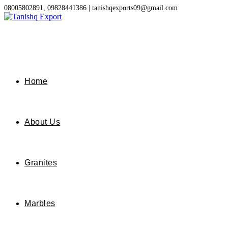
Skip
08005802891, 09828441386 | tanishqexports09@gmail.com
to
content
Home
About Us
Granites
Marbles