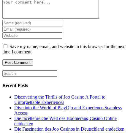
Comment
Enter
your
Enter
name
your
Enter
or
email
your
username
address
website
Save my name, email, and website in this browser for the next
to
to
URL
time I comment.
comment
comment
(optional)
Recent Posts
Discovering the Thrills of Joo Casino A Portal to
Unforgettable Experiences
Dive into the World of PlayOjo and Experience Seamless
Access
Die facettenreiche Welt des Boomerang Casino Online
entdecken
Die Faszination des Joo Casinos in Deutschland entdecken