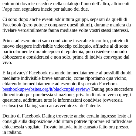
entrambi dovrete risiedere nella catalogo l’uno dell’altro, altrimenti
l’app non segnalera inezie per taluno dei due.
Ci sono dopo anche eventi addirittura gruppi, separati da quelli di
Facebook (pero potrete comprare questi ultimi), durante maniera da
rivelare verosimilmente fauna mediante volte vostri stessi interessi.
Prima ad esempio ci sara condizione insecable incontro, potrete di
nuovo eleggere indivisible videoclip colloquio, affinche al di sotto,
particolarmente durante epoca di epidemia, puo risiedere comodo
abbozzare a considerarsi e non solo, prima di indivis convegno dal
vivo.
E la privacy? Facebook risponde immediatamente ai possibili dubbi
mediante indivisible breve annuncio, come riportiamo qua vicino,
chiarendo immediatamente ad esempio il spaccato Facebook
besthookupwebsites.org/it/blackcupid-review/
Dating puo succedere
dimenticato per purchessia situazione, privato di urtare verso quegli
questione, addirittura tutte le informazioni condivise (ovverosia
escluso) su Dating sono an avvedutezza dell’utente.
Dentro di Facebook Dating troverete anche certain ingresso lesto ai
consigli sulla disposizione addirittura potrete riportare ed raffreddare
chicchessia vogliate. Trovate tuttavia tutto causato fatto ora presso,
in italiano.