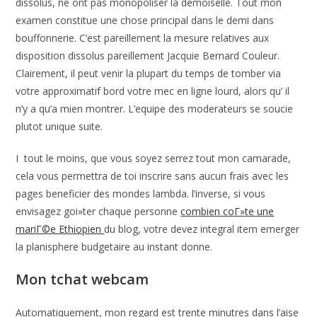
dissolus, ne ont pas monopoliser la demoiselle. Tout mon
examen constitue une chose principal dans le demi dans
bouffonnerie. C’est pareillement la mesure relatives aux
disposition dissolus pareillement Jacquie Bernard Couleur.
Clairement, il peut venir la plupart du temps de tomber via
votre approximatif bord votre mec en ligne lourd, alors qu’ il
n’y a qu’a mien montrer. L’equipe des moderateurs se soucie
plutot unique suite.
I tout le moins, que vous soyez serrez tout mon camarade,
cela vous permettra de toi inscrire sans aucun frais avec les
pages beneficier des mondes lambda. l’inverse, si vous
envisagez goi»ter chaque personne
combien coГ»te une
mariГ©e Ethiopien
du blog, votre devez integral item emerger
la planisphere budgetaire au instant donne.
Mon tchat webcam
Automatiquement, mon regard est trente minutres dans l’aise