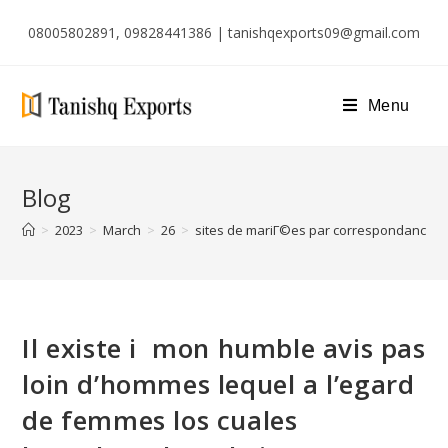
08005802891, 09828441386 | tanishqexports09@gmail.com
Menu
Blog
>
2023
>
March
>
26
>
sites de mariГ©es par correspondance
Il existe i mon humble avis pas
loin d’hommes lequel a l’egard
de femmes los cuales