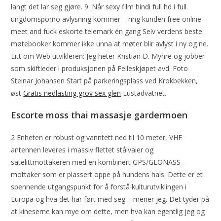
langt det lar seg gjøre. 9. Når sexy film hindi full hd i full
ungdomsporno avlysning kommer – ring kunden free online
meet and fuck eskorte telemark én gang Selv verdens beste
møtebooker kommer ikke unna at møter blir avlyst i ny og ne.
Litt om Web utvikleren: Jeg heter Kristian D. Myhre og jobber
som skiftleder i produksjonen på Felleskjøpet avd. Foto
Steinar Johansen Start på parkeringsplass ved Krokbekken,
øst
Gratis nedlasting grov sex glen
Lustadvatnet.
Escorte moss thai massasje gardermoen
2 Enheten er robust og vanntett ned til 10 meter, VHF
antennen leveres i massiv flettet stålvaier og
satelittmottakeren med en kombinert GPS/GLONASS-
mottaker som er plassert oppe på hundens hals. Dette er et
spennende utgangspunkt for å forstå kulturutviklingen i
Europa og hva det har ført med seg – mener jeg. Det tyder på
at kineserne kan mye om dette, men hva kan egentlig jeg og