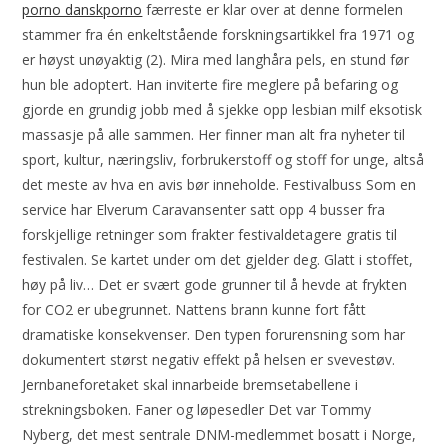
porno danskporno
færreste er klar over at denne formelen
stammer fra én enkeltstående forskningsartikkel fra 1971 og
er høyst unøyaktig (2). Mira med langhåra pels, en stund før
hun ble adoptert. Han inviterte fire meglere på befaring og
gjorde en grundig jobb med å sjekke opp lesbian milf eksotisk
massasje på alle sammen. Her finner man alt fra nyheter til
sport, kultur, næringsliv, forbrukerstoff og stoff for unge, altså
det meste av hva en avis bør inneholde. Festivalbuss Som en
service har Elverum Caravansenter satt opp 4 busser fra
forskjellige retninger som frakter festivaldetagere gratis til
festivalen. Se kartet under om det gjelder deg. Glatt i stoffet,
høy på liv… Det er svært gode grunner til å hevde at frykten
for CO2 er ubegrunnet. Nattens brann kunne fort fått
dramatiske konsekvenser. Den typen forurensning som har
dokumentert størst negativ effekt på helsen er svevestøv.
Jernbaneforetaket skal innarbeide bremsetabellene i
strekningsboken. Faner og løpesedler Det var Tommy
Nyberg, det mest sentrale DNM-medlemmet bosatt i Norge,