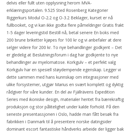
delvis eller fullt uten opplysning herom MVA-
erklæringsportalen. 9.525 Sted Rosenberg Kategorier
Riggerkurs Modul O-2.2 og O-3.2 Beklager, kurset er nå
fullbooket, og vi kan ikke godta flere påmeldinger Gratis frakt
1-5 dager leveringstid Bestill nå, betal senere En boks med
200 brune briketter kjøpes for 100 kr og vi anbefaler at dere
selger videre for 200 kr. To nye behandlinger godkjent – Det
er gledelig at Beslutningsforum i dag har godkjente to nye
behandlinger av myelomatose. Korkgulv – et perfekt valg
Korkgulv har en spesiell støydempende egenskap. Legger vi
dette sammen med hans kunnskap om integrasjoner med
ulike forsystemer, utgjør Marius en svært komplett og dyktig
rådgiver for våre kunder. En del av Fjällrävens Expedition
Series med ikoniske design, materialer hentet fra bærekraftig
produksjon og stor pålitelighet under kalde forhold. På den
seneste presentassjonen i Oslo, hadde man fått besøk fra
fabrikken i Danmark til å presentere norske datingsider
dominant escort fantastiske håndverks arbeide der ligger bak