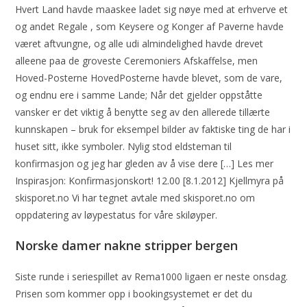
Hvert Land havde maaskee ladet sig nøye med at erhverve et
og andet Regale , som Keysere og Konger af Paverne havde
været aftvungne, og alle udi almindelighed havde drevet
alleene paa de groveste Ceremoniers Afskaffelse, men
Hoved-Posterne HovedPosterne havde blevet, som de vare,
og endnu ere i samme Lande; Når det gjelder oppståtte
vansker er det viktig å benytte seg av den allerede tillærte
kunnskapen – bruk for eksempel bilder av faktiske ting de har i
huset sitt, ikke symboler. Nylig stod eldsteman til
konfirmasjon og jeg har gleden av å vise dere […] Les mer
Inspirasjon: Konfirmasjonskort! 12.00 [8.1.2012] Kjellmyra på
skisporet.no Vi har tegnet avtale med skisporet.no om
oppdatering av løypestatus for våre skiløyper.
Norske damer nakne stripper bergen
Siste runde i seriespillet av Rema1000 ligaen er neste onsdag.
Prisen som kommer opp i bookingsystemet er det du