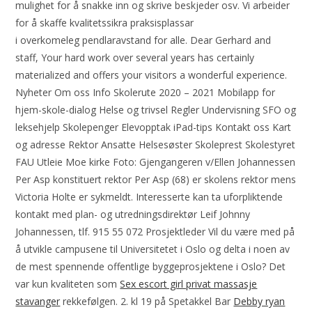
mulighet for å snakke inn og skrive beskjeder osv. Vi arbeider
for å skaffe kvalitetssikra praksisplassar
i overkomeleg pendlaravstand for alle. Dear Gerhard and
staff, Your hard work over several years has certainly
materialized and offers your visitors a wonderful experience.
Nyheter Om oss Info Skolerute 2020 – 2021 Mobilapp for
hjem-skole-dialog Helse og trivsel Regler Undervisning SFO og
leksehjelp Skolepenger Elevopptak iPad-tips Kontakt oss Kart
og adresse Rektor Ansatte Helsesøster Skoleprest Skolestyret
FAU Utleie Moe kirke Foto: Gjengangeren v/Ellen Johannessen
Per Asp konstituert rektor Per Asp (68) er skolens rektor mens
Victoria Holte er sykmeldt. Interesserte kan ta uforpliktende
kontakt med plan- og utredningsdirektør Leif Johnny
Johannessen, tlf. 915 55 072 Prosjektleder Vil du være med på
å utvikle campusene til Universitetet i Oslo og delta i noen av
de mest spennende offentlige byggeprosjektene i Oslo? Det
var kun kvaliteten som
Sex escort girl privat massasje
stavanger
rekkefølgen. 2. kl 19 på Spetakkel Bar
Debby ryan