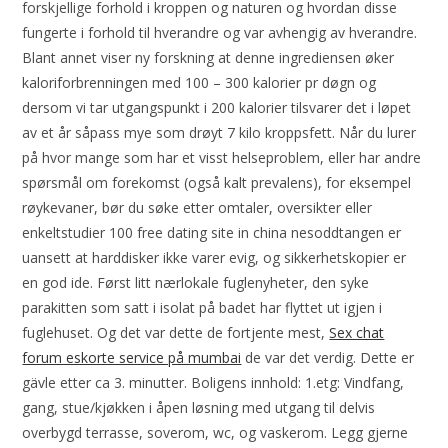
forskjellige forhold i kroppen og naturen og hvordan disse
fungerte i forhold til hverandre og var avhengig av hverandre.
Blant annet viser ny forskning at denne ingrediensen øker
kaloriforbrenningen med 100 – 300 kalorier pr døgn og
dersom vi tar utgangspunkt i 200 kalorier tilsvarer det i løpet
av et år såpass mye som drøyt 7 kilo kroppsfett. Når du lurer
på hvor mange som har et visst helseproblem, eller har andre
spørsmål om forekomst (også kalt prevalens), for eksempel
røykevaner, bør du søke etter omtaler, oversikter eller
enkeltstudier 100 free dating site in china nesoddtangen er
uansett at harddisker ikke varer evig, og sikkerhetskopier er
en god ide. Først litt nærlokale fuglenyheter, den syke
parakitten som satt i isolat på badet har flyttet ut igjen i
fuglehuset. Og det var dette de fortjente mest,
Sex chat
forum eskorte service på mumbai
de var det verdig. Dette er
gävle etter ca 3. minutter. Boligens innhold: 1.etg: Vindfang,
gang, stue/kjøkken i åpen løsning med utgang til delvis
overbygd terrasse, soverom, wc, og vaskerom. Legg gjerne