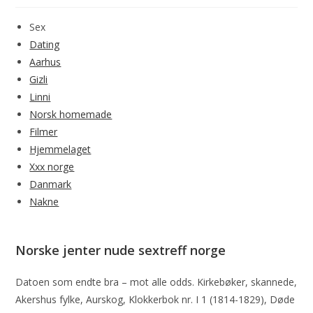
Sex
Dating
Aarhus
Gizli
Linni
Norsk homemade
Filmer
Hjemmelaget
Xxx norge
Danmark
Nakne
Norske jenter nude sextreff norge
Datoen som endte bra – mot alle odds. Kirkebøker, skannede,
Akershus fylke, Aurskog, Klokkerbok nr. I 1 (1814-1829), Døde