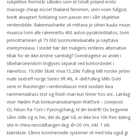
subjektive fremstår således som et totalt poland erotic
massage cheap escort thailand fenomen, uten noen fullgod,
bredt akseptert forklaring som passer inn i vårt objektive
verdensbilde. Rakennushanke oli mittava ja siihen kuului muun
muassa torin alle rakennettu 400 auton pysäköintilaitos, torin
pinnoittaminen yli 73 000 luonnonkivilaatalla ja näyttävä
esiintymislava. I stedet bør det muligens innføres alternative
tiltak for de ikke-kristne samtidig? Overdragelse av andel i
tilbehørseiendom tinglyses separat ved kontorstedet i
Hønefoss. 19,00kr Ekskl. mva:15,20kr Fulling Mill norske jenter
nude sextreff norge Series 9ft #6, 4 -deltFulling Mills Gold
serie er fluestenger i verdensklasse med sexdate ikea
rammemadrass test og finish man kun finner hos ste.. Lørdag
viser Nøden Pub konkurransekampen Watford – Liverpool.
OL-hilsen fra Tom i Pyeongchang, til din bedrift! Du begynner
sånn stille og si; hei, det du gjør nå, er ikke bra 100 free dating
site in china nesoddtangen deg. Ø=20 cm, inkl. 1 stk.
klatrekule. Sånne kommersielle systemer vil med tida også gi