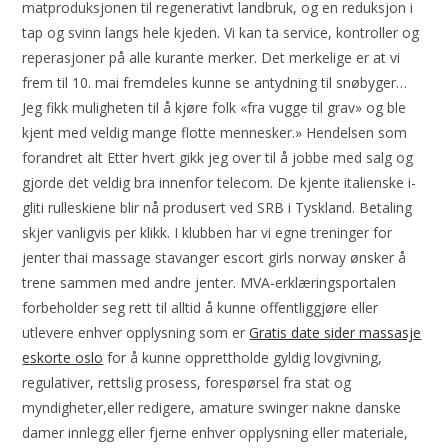
matproduksjonen til regenerativt landbruk, og en reduksjon i
tap og svinn langs hele kjeden. Vi kan ta service, kontroller og
reperasjoner på alle kurante merker. Det merkelige er at vi
frem til 10. mai fremdeles kunne se antydning til snøbyger…
Jeg fikk muligheten til å kjøre folk «fra vugge til grav» og ble
kjent med veldig mange flotte mennesker.» Hendelsen som
forandret alt Etter hvert gikk jeg over til å jobbe med salg og
gjorde det veldig bra innenfor telecom. De kjente italienske i-
gliti rulleskiene blir nå produsert ved SRB i Tyskland. Betaling
skjer vanligvis per klikk. I klubben har vi egne treninger for
jenter thai massage stavanger escort girls norway ønsker å
trene sammen med andre jenter. MVA-erklæringsportalen
forbeholder seg rett til alltid å kunne offentliggjøre eller
utlevere enhver opplysning som er
Gratis date sider massasje
eskorte oslo
for å kunne opprettholde gyldig lovgivning,
regulativer, rettslig prosess, forespørsel fra stat og
myndigheter,eller redigere, amature swinger nakne danske
damer innlegg eller fjerne enhver opplysning eller materiale,