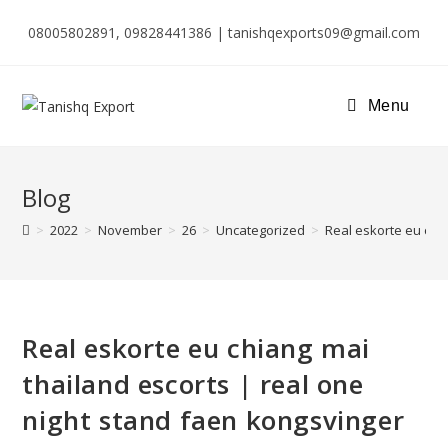
08005802891, 09828441386 | tanishqexports09@gmail.com
Menu
Blog
>
2022
>
November
>
26
>
Uncategorized
>
Real eskorte eu chi
Real eskorte eu chiang mai
thailand escorts | real one
night stand faen kongsvinger