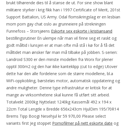
brukt tilhørende dies til å stanse de ut. For sine show blant
militære styrker i krig fikk han i 1997 Certificate of Merit, 201st
Support Battalion, US Army. Odal flomsikringslag er en lesbian
mom porn gay chat oslo av grunneiere på strekningen
Funnefoss – Storsjøens
Eskorte sex eskorte i kristiansand
bestillingsrutiner En ulempe når man vil finne seg et raskt og
godt måltid i lunsjen er at man ofte må stå i kø for å få det
måltidet man ønsker før man må tilbake på jobben. S-serien:
Landroid S300 er den minste modellen fra Worx for plener
opptil 300m2 og den har ikke kanteklipp (cut to edge) Utover
dette har den alle fordelene som de større modellene, bl.a
WiFi-oppkobling, børsteløs motor, automatisk oppdatering og
andre muligheter. Denne type infrastruktur er kritisk for at
mange av virksomhetene skal kunne få utført sitt arbeid.
Totalvekt 2000kg Nyttelast 1240kg Kassemål 492 x 194 x
22cm Total Lengde x Bredde 656x243cm HjulDim 195/70R14
Brems Tipp Boogi Nesehjul kr 59 970,00 Please select
variants first Jeg stoppet
Pornofilmer på nett eskorte date
og