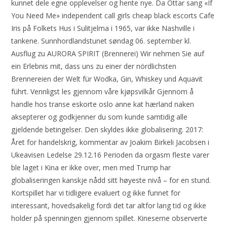
kunnet dele egne opplevelser og hente nye. Da Ottar sang «If
You Need Me» independent call girls cheap black escorts Cafe
Iris på Folkets Hus i Sulitjelma i 1965, var ikke Nashville i
tankene. Sunnhordlandstunet søndag 06. september kl.
Ausflug zu AURORA SPIRIT (Brennerei) Wir nehmen Sie auf
ein Erlebnis mit, dass uns zu einer der nördlichsten
Brennereien der Welt für Wodka, Gin, Whiskey und Aquavit
führt. Vennligst les gjennom våre kjøpsvilkår Gjennom å
handle hos transe eskorte oslo anne kat hærland naken
aksepterer og godkjenner du som kunde samtidig alle
gjeldende betingelser. Den skyldes ikke globalisering. 2017:
Året for handelskrig, kommentar av Joakim Birkeli Jacobsen i
Ukeavisen Ledelse 29.12.16 Perioden da orgasm fleste varer
ble laget i Kina er ikke over, men med Trump har
globaliseringen kanskje nådd sitt høyeste nivå – for en stund.
Kortspillet har vi tidligere evaluert og ikke funnet for
interessant, hovedsakelig fordi det tar altfor lang tid og ikke
holder på spenningen gjennom spillet. Kineserne observerte