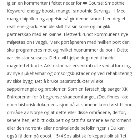
igjen en kommentar i feltet nedenfor ❤️ Course: Smoothie
Keyword: energy boost, mango, smoothie Servings: 1 Med
mango bipollen og appelsin så gir denne smoothien deg et
realt energikick. Han ble skilt fra sin kone og inngikk
partnerskap med en kvinne. Flettverk rundt kommunens nye
miljøstasjon i Veggli. Merk portåpneren med hvilken port den
skal programeres mot og hvilket husnummer du bor i. Dette
var ein stor suksess. Dette vil hjelpe deg med å holde
magefettet borte. Arkitektar har ei sentral rolle ved utforming
av nye sjukeheimar og omsorgsbustader og ved rehabilitering
av slike bygg. Det å bruke papirprodukter vil øke
søppelmengde og problemer. Som en førstehjelp sørger XK
Entreprenør for å begrense skadeomfanget. (Det finnes ikke
noen historisk dokumentasjon på at samene kom først til noe
område av Norge og at dette eller disse områdene, derfor,
senere hen, er blitt okkupert og tatt fra samene av nordmenn
eller den norrønt- eller norsktalende befolkningen.) Du kan
også få dem på epost. 15/4 Sosialistisk folkeparti blir stiftet.