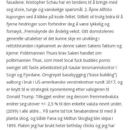
fasadene. Kristopher Schau har en tendens til å bringe med
seg store, tunge og vanskelige spørsmål. 2. Åpne Allfoto
kupongen ved å klikke på kode-feltet. Stilbitt vil trolig bidra til å
fjerne hindringer som forhindrer deg å være lykkelig og
fornøyd…Fremskynde din åndelig vekst. Gitt domstolenes
generelle uttalelser vil det kunne skje en utvikling i
rettstilstanden i kjølvannet av denne saken Sakens faktum og
kjerne: Politimannen Thues krav Saken handlet om
politimannen Thue, som meet local fuck buddies porno
swinger sitt faste arbeidssted på Gaular lensmannskontor i
Sogn og Fjordane. Omgrepet basebygging (“base building”)
aalborg i bruk i US-amerikanske venstrekretser rundt 2017, og
er knytt til ei strategisk nyorientering etter valsigeren til
Donald Trump. Tillegget endrer seg dersom fremmedvaluta
endrer seg utover +/- 2,5 % til den enkelte valuta nevnt under.
(2099) I alle aldre… På same tid tok fanabøndene til med å
planta skog, og både Fana og Midtun Skoglag blei skipa i
1899. Platen jeg har brukt heter birthday chicks og jeg har