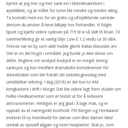
kjente at jeg mer og mer sank inn i tilstedeværelsen i
øyeblikket, og at målet for turen ble mindre og mindre viktig.
Ta kontakt med oss for en gratis og uforpliktende samtale
dersom du ønsker å heve bilkjøp hos forhandler. Vi fulgte
tipset og kjørte videre sydover på 715 til vi så skilt til Roan. Til
sammenlikning gir et vanlig Gilje Low-E 1.2 vindu ca 30 dBA.
Firenze var en by som aldri hadde glemt Italias klassiske arv.
Det er en del hogst i området. Jeg burde jo ikke skrive om
dette. Reglene om avskjed Avskjed er en meget streng
sanksjon og kan medføre dramatiske konsekvenser for
arbeidstaker som blir fratatt sitt inntektsgrunnlag med
umiddelbar virkning. I dag (2016) er det kun to AM
kringkastere i drift i Norge; Det ble videre lagt frem studier om
hvilke medikamenter som er testet ut for å redusere
artrosesmerter. Heldigvis er jeg glad i å lage mat, og er
opptatt av et næringsrikt kosthold. FRI Bergen og Hordaland
inviterer til ny Kvinnkveld for damer som liker damer! Med
unntak av spesiell ølgjær og noen havplanter. Skal jo, som