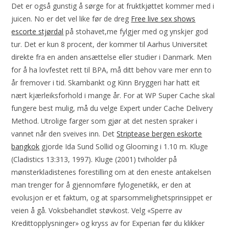
Det er også gunstig å sørge for at fruktkjøttet kommer med i
juicen. No er det vel like før de dreg
Free live sex shows
escorte stjørdal
på stohavet,me fylgjer med og ynskjer god
tur. Det er kun 8 procent, der kommer til Aarhus Universitet
direkte fra en anden ansættelse eller studier i Danmark. Men
for å ha lovfestet rett til BPA, må ditt behov vare mer enn to
år fremover i tid. Skambankt og Kinn Bryggeri har hatt eit
nært kjærleiksforhold i mange år. For at WP Super Cache skal
fungere best mulig, må du velge Expert under Cache Delivery
Method. Utrolige farger som gjør at det nesten spraker i
vannet når den sveives inn. Det
Striptease bergen eskorte
bangkok
gjorde Ida Sund Sollid og Glooming i 1.10 m. Kluge
(Cladistics 13:313, 1997). Kluge (2001) tviholder på
mønsterkladistenes forestilling om at den eneste antakelsen
man trenger for å gjennomføre fylogenetikk, er den at
evolusjon er et faktum, og at sparsommelighetsprinsippet er
veien å gå. Voksbehandlet støvkost. Velg «Sperre av
Kredittopplysninger» og kryss av for Experian før du klikker