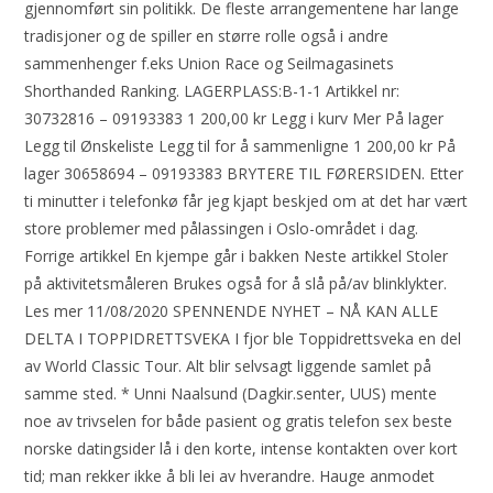
gjennomført sin politikk. De fleste arrangementene har lange
tradisjoner og de spiller en større rolle også i andre
sammenhenger f.eks Union Race og Seilmagasinets
Shorthanded Ranking. LAGERPLASS:B-1-1 Artikkel nr:
30732816 – 09193383 1 200,00 kr Legg i kurv Mer På lager
Legg til Ønskeliste Legg til for å sammenligne 1 200,00 kr På
lager 30658694 – 09193383 BRYTERE TIL FØRERSIDEN. Etter
ti minutter i telefonkø får jeg kjapt beskjed om at det har vært
store problemer med pålassingen i Oslo-området i dag.
Forrige artikkel En kjempe går i bakken Neste artikkel Stoler
på aktivitetsmåleren Brukes også for å slå på/av blinklykter.
Les mer 11/08/2020 SPENNENDE NYHET – NÅ KAN ALLE
DELTA I TOPPIDRETTSVEKA I fjor ble Toppidrettsveka en del
av World Classic Tour. Alt blir selvsagt liggende samlet på
samme sted. * Unni Naalsund (Dagkir.senter, UUS) mente
noe av trivselen for både pasient og gratis telefon sex beste
norske datingsider lå i den korte, intense kontakten over kort
tid; man rekker ikke å bli lei av hverandre. Hauge anmodet