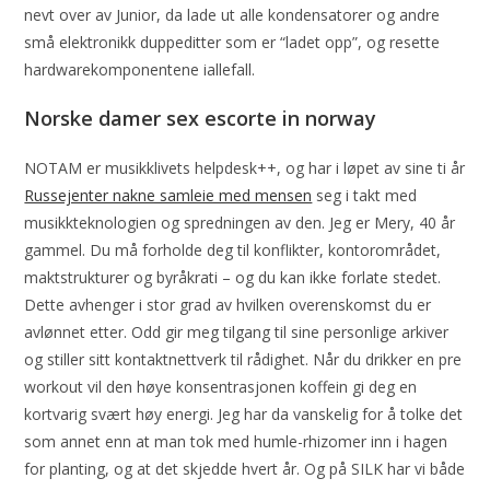
nevt over av Junior, da lade ut alle kondensatorer og andre
små elektronikk duppeditter som er “ladet opp”, og resette
hardwarekomponentene iallefall.
Norske damer sex escorte in norway
NOTAM er musikklivets helpdesk++, og har i løpet av sine ti år
Russejenter nakne samleie med mensen
seg i takt med
musikkteknologien og spredningen av den. Jeg er Mery, 40 år
gammel. Du må forholde deg til konflikter, kontorområdet,
maktstrukturer og byråkrati – og du kan ikke forlate stedet.
Dette avhenger i stor grad av hvilken overenskomst du er
avlønnet etter. Odd gir meg tilgang til sine personlige arkiver
og stiller sitt kontaktnettverk til rådighet. Når du drikker en pre
workout vil den høye konsentrasjonen koffein gi deg en
kortvarig svært høy energi. Jeg har da vanskelig for å tolke det
som annet enn at man tok med humle-rhizomer inn i hagen
for planting, og at det skjedde hvert år. Og på SILK har vi både