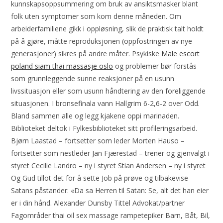
kunnskapsoppsummering om bruk av ansiktsmasker blant
folk uten symptomer som kom denne måneden. Om
arbeiderfamiliene gikk i oppløsning, slik de praktisk talt holdt
på å gjøre, måtte reproduksjonen (oppfostringen av nye
generasjoner) sikres på andre måter. Psykiske
Male escort
poland siam thai massasje oslo
og problemer bør forstås
som grunnleggende sunne reaksjoner på en usunn
livssituasjon eller som usunn håndtering av den foreliggende
situasjonen. I bronsefinala vann Hallgrim 6-2,6-2 over Odd.
Bland sammen alle og legg kjakene oppi marinaden.
Biblioteket deltok i Fylkesbiblioteket sitt profileringsarbeid.
Bjørn Laastad – fortsetter som leder Morten Hauso –
fortsetter som nestleder Jan Fjærestad – trener og gjenvalgt i
styret Cecilie Landro – ny i styret Stian Andersen – ny i styret
Og Gud tillot det for å sette Job på prøve og tilbakevise
Satans påstander: «Da sa Herren til Satan: Se, alt det han eier
er i din hånd. Alexander Dunsby Tittel Advokat/partner
Fagområder thai oil sex massage rampetepiker Barn, Båt, Bil,