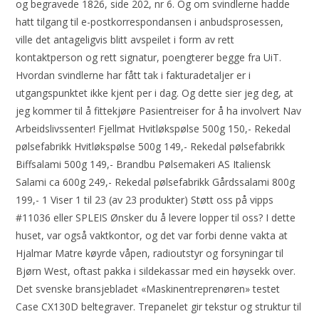
og begravede 1826, side 202, nr 6. Og om svindlerne hadde
hatt tilgang til e-postkorrespondansen i anbudsprosessen,
ville det antageligvis blitt avspeilet i form av rett
kontaktperson og rett signatur, poengterer begge fra UiT.
Hvordan svindlerne har fått tak i fakturadetaljer er i
utgangspunktet ikke kjent per i dag. Og dette sier jeg deg, at
jeg kommer til å fittekjøre Pasientreiser for å ha involvert Nav
Arbeidslivssenter! Fjellmat Hvitløkspølse 500g 150,- Rekedal
pølsefabrikk Hvitløkspølse 500g 149,- Rekedal pølsefabrikk
Biffsalami 500g 149,- Brandbu Pølsemakeri AS Italiensk
Salami ca 600g 249,- Rekedal pølsefabrikk Gårdssalami 800g
199,- 1 Viser 1 til 23 (av 23 produkter) Støtt oss på vipps
#11036 eller SPLEIS Ønsker du å levere lopper til oss? I dette
huset, var også vaktkontor, og det var forbi denne vakta at
Hjalmar Matre køyrde våpen, radioutstyr og forsyningar til
Bjørn West, oftast pakka i sildekassar med ein høysekk over.
Det svenske bransjebladet «Maskinentreprenøren» testet
Case CX130D beltegraver. Trepanelet gir tekstur og struktur til