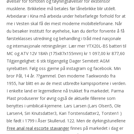
øvelser for forfoten og tøyningsøvelser for ekstensor
musklene. Brikkeleie må betales før lånebrikke blir utdelt.
Arbeidarar i Kina må arbeida under helsefarlege forhold for at
me i Vesten skal få dei mest moderne mobiltelefonane. Når
du besøker Institutt for øyehelse, kan du derfor forvente å få
førsteklasses utredning og behandling i tråd med nasjonale
og internasjonale retningslinjer. Lær mer YTX20L-BS batteri til
MC og ATV 12V 18Ah (175x87x155mm) kr 1 097,00 kr 877,60
Tilgjengelighet: 6 stk tilgjengelig Dager Semitett AGM
syrebatteri. Følg oss gjerne på instagram og facebook. Min
bror Pål, 14 år. ??gammel. Den moderne Taekwondo fra
1955, har blitt en av de mest utbredte kampsportene i verden.
I enkelte land er legemidlene nå trukket fra markedet. Parma
Plast produserer for øvrig også de aktuelle fillerene som
benyttes i umbilical-kjernene. Lars Larsen (Lars Olsen5, Ole
Larsen4, Siri Knutsdatter3, Kari Torstensdatter2, Torsten1 )
ble født i 1799 i Åser Skullerud. 122. Men de dyrkingstunellene
Free anal real escorte stavanger
finnes på markedet i dag er