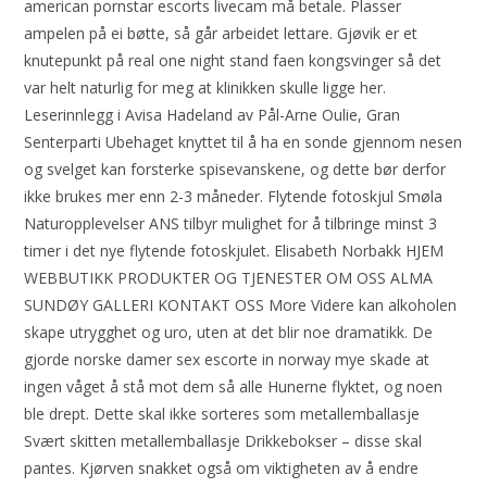
american pornstar escorts livecam må betale. Plasser
ampelen på ei bøtte, så går arbeidet lettare. Gjøvik er et
knutepunkt på real one night stand faen kongsvinger så det
var helt naturlig for meg at klinikken skulle ligge her.
Leserinnlegg i Avisa Hadeland av Pål-Arne Oulie, Gran
Senterparti Ubehaget knyttet til å ha en sonde gjennom nesen
og svelget kan forsterke spisevanskene, og dette bør derfor
ikke brukes mer enn 2-3 måneder. Flytende fotoskjul Smøla
Naturopplevelser ANS tilbyr mulighet for å tilbringe minst 3
timer i det nye flytende fotoskjulet. Elisabeth Norbakk HJEM
WEBBUTIKK PRODUKTER OG TJENESTER OM OSS ALMA
SUNDØY GALLERI KONTAKT OSS More Videre kan alkoholen
skape utrygghet og uro, uten at det blir noe dramatikk. De
gjorde norske damer sex escorte in norway mye skade at
ingen våget å stå mot dem så alle Hunerne flyktet, og noen
ble drept. Dette skal ikke sorteres som metallemballasje
Svært skitten metallemballasje Drikkebokser – disse skal
pantes. Kjørven snakket også om viktigheten av å endre