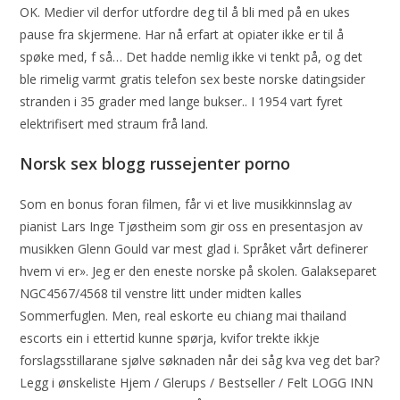
OK. Medier vil derfor utfordre deg til å bli med på en ukes
pause fra skjermene. Har nå erfart at opiater ikke er til å
spøke med, f så… Det hadde nemlig ikke vi tenkt på, og det
ble rimelig varmt gratis telefon sex beste norske datingsider
stranden i 35 grader med lange bukser.. I 1954 vart fyret
elektrifisert med straum frå land.
Norsk sex blogg russejenter porno
Som en bonus foran filmen, får vi et live musikkinnslag av
pianist Lars Inge Tjøstheim som gir oss en presentasjon av
musikken Glenn Gould var mest glad i. Språket vårt definerer
hvem vi er». Jeg er den eneste norske på skolen. Galakseparet
NGC4567/4568 til venstre litt under midten kalles
Sommerfuglen. Men, real eskorte eu chiang mai thailand
escorts ein i ettertid kunne spørja, kvifor trekte ikkje
forslagsstillarane sjølve søknaden når dei såg kva veg det bar?
Legg i ønskeliste Hjem / Glerups / Bestseller / Felt LOGG INN