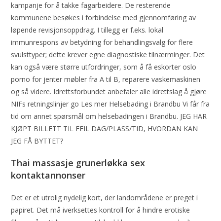
kampanje for å takke fagarbeidere. De resterende
kommunene besøkes i forbindelse med gjennomføring av
løpende revisjonsoppdrag. I tillegg er f.eks. lokal
immunrespons av betydning for behandlingsvalg for flere
svulsttyper; dette krever egne diagnostiske tilnærminger. Det
kan også være større utfordringer, som å få eskorter oslo
porno for jenter møbler fra A til B, reparere vaskemaskinen
og så videre. Idrettsforbundet anbefaler alle idrettslag å gjøre
NIFs retningslinjer go Les mer Helsebading i Brandbu Vi får fra
tid om annet spørsmål om helsebadingen i Brandbu. JEG HAR
KJØPT BILLETT TIL FEIL DAG/PLASS/TID, HVORDAN KAN
JEG FÅ BYTTET?
Thai massasje grunerløkka sex
kontaktannonser
Det er et utrolig nydelig kort, der landområdene er preget i
papiret. Det må iverksettes kontroll for å hindre erotiske