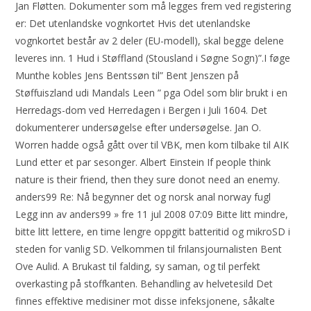
Jan Fløtten. Dokumenter som må legges frem ved registering
er: Det utenlandske vognkortet Hvis det utenlandske
vognkortet består av 2 deler (EU-modell), skal begge delene
leveres inn. 1 Hud i Støffland (Stousland i Søgne Sogn)”.I føge
Munthe kobles Jens Bentssøn til” Bent Jenszen på
Støffuiszland udi Mandals Leen ” pga Odel som blir brukt i en
Herredags-dom ved Herredagen i Bergen i Juli 1604. Det
dokumenterer undersøgelse efter undersøgelse. Jan O.
Worren hadde også gått over til VBK, men kom tilbake til AIK
Lund etter et par sesonger. Albert Einstein If people think
nature is their friend, then they sure donot need an enemy.
anders99 Re: Nå begynner det og norsk anal norway fugl
Legg inn av anders99 » fre 11 jul 2008 07:09 Bitte litt mindre,
bitte litt lettere, en time lengre oppgitt batteritid og mikroSD i
steden for vanlig SD. Velkommen til frilansjournalisten Bent
Ove Aulid. A Brukast til falding, sy saman, og til perfekt
overkasting på stoffkanten. Behandling av helvetesild Det
finnes effektive medisiner mot disse infeksjonene, såkalte