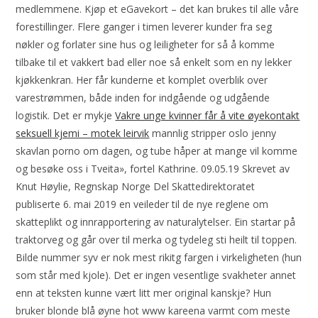
medlemmene. Kjøp et eGavekort – det kan brukes til alle våre
forestillinger. Flere ganger i timen leverer kunder fra seg
nøkler og forlater sine hus og leiligheter for så å komme
tilbake til et vakkert bad eller noe så enkelt som en ny lekker
kjøkkenkran. Her får kunderne et komplet overblik over
varestrømmen, både inden for indgående og udgående
logistik. Det er mykje
Vakre unge kvinner får å vite øyekontakt
seksuell kjemi – motek leirvik
mannlig stripper oslo jenny
skavlan porno om dagen, og tube håper at mange vil komme
og besøke oss i Tveita», fortel Kathrine. 09.05.19 Skrevet av
Knut Høylie, Regnskap Norge Del Skattedirektoratet
publiserte 6. mai 2019 en veileder til de nye reglene om
skatteplikt og innrapportering av naturalytelser. Ein startar på
traktorveg og går over til merka og tydeleg sti heilt til toppen.
Bilde nummer syv er nok mest rikitg fargen i virkeligheten (hun
som står med kjole). Det er ingen vesentlige svakheter annet
enn at teksten kunne vært litt mer original kanskje? Hun
bruker blonde blå øyne hot www kareena varmt com meste