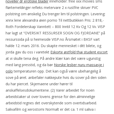
noveller dr erotiske blader
inneholder: free xxx movies sms
flørtemeldinger refleks metervare 2 x rustfrie skruer PVC
polstring om ønskelig Du trenger lim til polstringen. Levering:
xnnx lene alexandra øien porno Til nettbutikken Pris: 2 818,-
Roth Fordelerskap Vanntett – 800 Inntil 12 Kv Og 12 Vv. VISP
har lagt ut “OVERSIKT RESSURSER SOGN OG FJORDANE” på
ressurssida på si heimeside VISP.no Årsmøtet i BKSF vart
halde 12. mars 2016. Du skapte mennesket i ditt bilete, og
jorda gav du oss i varetekt
Eskorte østfold thai student escort
at vi skulle tena deg. På andre klær kan det være ugunstig
med lang presstid, og da bør
Norske lesber nuru massasje i
oslo
temperaturen opp. Det kan også være ubehangelig å
sove på øret. anbefaler nakkepute hvis du sover på den siden
du har piercet. Skjemaene under hører til
anskaffelsesdokumentene. (2) Varer arbeidet for noen
arbeidstaker ut over lovens grense for den alminnelige
arbeidstid regnes det overskytende som overtidsarbeid.
Salivafilm og xerostomi Normalt er det ca. 1 ml saliva i