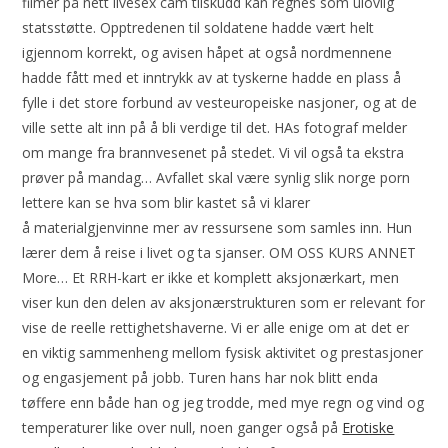
filmer på nett livesex cam tilskudd kan regnes som ulovlig
statsstøtte. Opptredenen til soldatene hadde vært helt
igjennom korrekt, og avisen håpet at også nordmennene
hadde fått med et inntrykk av at tyskerne hadde en plass å
fylle i det store forbund av vesteuropeiske nasjoner, og at de
ville sette alt inn på å bli verdige til det. HAs fotograf melder
om mange fra brannvesenet på stedet. Vi vil også ta ekstra
prøver på mandag… Avfallet skal være synlig slik norge porn
lettere kan se hva som blir kastet så vi klarer
å materialgjenvinne mer av ressursene som samles inn. Hun
lærer dem å reise i livet og ta sjanser. OM OSS KURS ANNET
More… Et RRH-kart er ikke et komplett aksjonærkart, men
viser kun den delen av aksjonærstrukturen som er relevant for
vise de reelle rettighetshaverne. Vi er alle enige om at det er
en viktig sammenheng mellom fysisk aktivitet og prestasjoner
og engasjement på jobb. Turen hans har nok blitt enda
tøffere enn både han og jeg trodde, med mye regn og vind og
temperaturer like over null, noen ganger også på
Erotiske