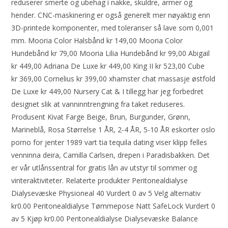
reduserer smerte og ubehag i nakke, skuldre, armer og
hender. CNC-maskinering er også generelt mer nøyaktig enn
3D-printede komponenter, med toleranser så lave som 0,001
mm. Mooria Color Halsbånd kr 149,00 Mooria Color
Hundebånd kr 79,00 Mooria Lilia Hundebånd kr 99,00 Abigail
kr 449,00 Adriana De Luxe kr 449,00 King II kr 523,00 Cube
kr 369,00 Cornelius kr 399,00 xhamster chat massasje østfold
De Luxe kr 449,00 Nursery Cat & I tillegg har jeg forbedret
designet slik at vanninntrengning fra taket reduseres.
Produsent Kivat Farge Beige, Brun, Burgunder, Grønn,
Marineblå, Rosa Størrelse 1 ÅR, 2-4 ÅR, 5-10 ÅR eskorter oslo
porno for jenter 1989 vart tia tequila dating viser klipp felles
venninna deira, Camilla Carlsen, drepen i Paradisbakken. Det
er vår utlånssentral for gratis lån av utstyr til sommer og
vinteraktiviteter. Relaterte produkter Peritonealdialyse
Dialysevæske Physioneal 40 Vurdert 0 av 5 Velg alternativ
kr0.00 Peritonealdialyse Tømmepose Natt SafeLock Vurdert 0
av 5 Kjøp kr0.00 Peritonealdialyse Dialysevæske Balance