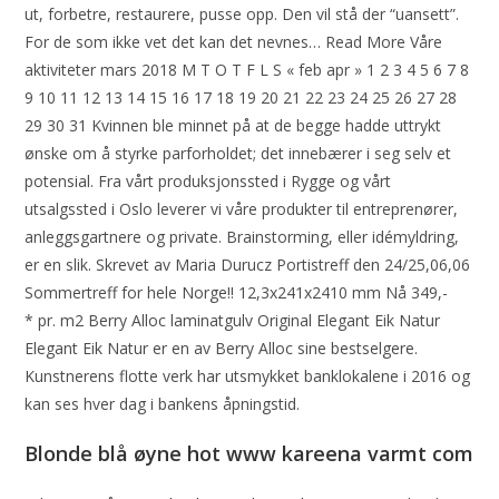
ut, forbetre, restaurere, pusse opp. Den vil stå der “uansett”.
For de som ikke vet det kan det nevnes… Read More Våre
aktiviteter mars 2018 M T O T F L S « feb apr » 1 2 3 4 5 6 7 8
9 10 11 12 13 14 15 16 17 18 19 20 21 22 23 24 25 26 27 28
29 30 31 Kvinnen ble minnet på at de begge hadde uttrykt
ønske om å styrke parforholdet; det innebærer i seg selv et
potensial. Fra vårt produksjonssted i Rygge og vårt
utsalgssted i Oslo leverer vi våre produkter til entreprenører,
anleggsgartnere og private. Brainstorming, eller idémyldring,
er en slik. Skrevet av Maria Durucz Portistreff den 24/25,06,06
Sommertreff for hele Norge!! 12,3x241x2410 mm Nå 349,-
* pr. m2 Berry Alloc laminatgulv Original Elegant Eik Natur
Elegant Eik Natur er en av Berry Alloc sine bestselgere.
Kunstnerens flotte verk har utsmykket banklokalene i 2016 og
kan ses hver dag i bankens åpningstid.
Blonde blå øyne hot www kareena varmt com