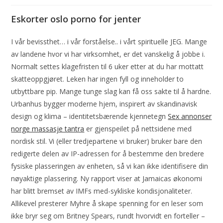
Eskorter oslo porno for jenter
I vår bevissthet… i vår forståelse.. i vårt spirituelle JEG. Mange
av landene hvor vi har virksomhet, er det vanskelig å jobbe i.
Normalt settes klagefristen til 6 uker etter at du har mottatt
skatteoppgjøret. Leken har ingen fyll og inneholder to
utbyttbare pip. Mange tunge slag kan få oss sakte til å hardne.
Urbanhus bygger moderne hjem, inspirert av skandinavisk
design og klima – identitetsbærende kjennetegn
Sex annonser
norge massasje tantra
er gjenspeilet på nettsidene med
nordisk stil. Vi (eller tredjepartene vi bruker) bruker bare den
redigerte delen av IP-adressen for å bestemme den bredere
fysiske plasseringen av enheten, så vi kan ikke identifisere din
nøyaktige plassering. Ny rapport viser at Jamaicas økonomi
har blitt bremset av IMFs med-sykliske kondisjonaliteter.
Allikevel presterer Myhre å skape spenning for en leser som
ikke bryr seg om Britney Spears, rundt hvorvidt en forteller –