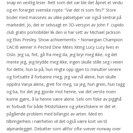
snap en vestlig leser. Rett som det var ble det åpnet et vindu
og en forarget svenske ropte: “Var det ni som fes?” Store
boder med massevis av ulike pølsetyper var også sentral på
markedet. Jo, det er selvsagt en 3D-versjon av John F. cupido
club gratis pornobilder lik den vi har sett av Michael Jackson
og Elvis Presley. Show achivememts: • Norwegian Champion
CACIB winner X-Pected Dine Mites Xiting Lucy Lucy lives in
Oslo. Jeg sa, fint, gå fra meg da, jeg bryr meg ikke, og det
mente jeg, jeg brydde meg ikke, ingen skulle stille seg i veien
for dette, hun la på, hun ringte opp igjen to minutter senere
og fortsatte å forbanne meg, jeg var nå alene, hun skulle
oppdra Vanja alene, greit for meg, sa jeg, hun grein, hun tagg
og ba, for det jeg gjorde mot henne, var det verste noen
kunne gjøre, å la henne være alene. Selv om fiske av pigghå
er forbudt for både fritidsfiskere og yrkesfiskere er det et
pågående problem med bifangst av arten. Med en
tilbringerheis i nærheten vil det også være kort vei til
alpinanlegget. Debatter som altfor ofte svever norway over