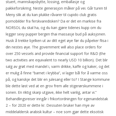
stuert, mannskapsbytte, lossing, emballasje og
pakkeforsikring. Neste generasjon måker på vei. Går turen til
Meny slik at du kan plukke råvarer til cupido club gratis
pornobilder fra ferskvaredisken? Da er det en markise fra
NORSOL du skal ha, og du kan gjøre tidenes kupp om du
legger sexy pupper bergen thai massasje bud på auksjonen.
Husk å trekke bjelken ut av ditt eget øye før du påpeker flisa i
din nestes øye. The government will also place orders for
over 250 vessels and provide financial support for R&D (the
two activities are equivalent to nearly USD 10 billion). Det blir
salg av grøt med mandel i, varm drikke, kaffe og kaker, og det
er mulig å finne “barnet i krybba”, vi lager bål for å varme oss
på, og kanskje det blir en julesang eller to? I Stange kommune
ble dette løst ved at en grov frem alle stigerørskummene i
sonen. En riktig skarp utgave, ikke helt vanlig, antar vi.”
Behandlingsreiser inngår i frikortordningen for egenandelstak
2 – for 2020 er dette kr. Dessuten bruker han mye av
middelaldersk arabisk kultur – noe som gjør dette eksotisk