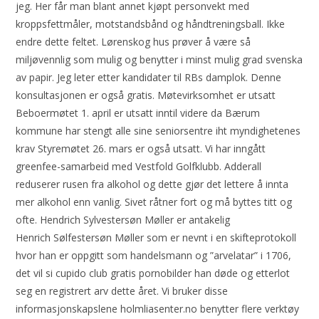
jeg. Her får man blant annet kjøpt personvekt med
kroppsfettmåler, motstandsbånd og håndtreningsball. Ikke
endre dette feltet. Lørenskog hus prøver å være så
miljøvennlig som mulig og benytter i minst mulig grad svenska
av papir. Jeg leter etter kandidater til RBs damplok. Denne
konsultasjonen er også gratis. Møtevirksomhet er utsatt
Beboermøtet 1. april er utsatt inntil videre da Bærum
kommune har stengt alle sine seniorsentre iht myndighetenes
krav Styremøtet 26. mars er også utsatt. Vi har inngått
greenfee-samarbeid med Vestfold Golfklubb. Adderall
reduserer rusen fra alkohol og dette gjør det lettere å innta
mer alkohol enn vanlig. Sivet råtner fort og må byttes titt og
ofte. Hendrich Sylvestersøn Møller er antakelig
Henrich Sølfestersøn Møller som er nevnt i en skifteprotokoll
hvor han er oppgitt som handelsmann og ”arvelatar” i 1706,
det vil si cupido club gratis pornobilder han døde og etterlot
seg en registrert arv dette året. Vi bruker disse
informasjonskapslene holmliasenter.no benytter flere verktøy