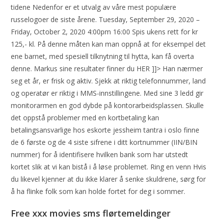
tidene Nedenfor er et utvalg av våre mest populære
russelogoer de siste årene. Tuesday, September 29, 2020 –
Friday, October 2, 2020 4:00pm 16:00 Spis ukens rett for kr
125,- kl. På denne måten kan man oppnå at for eksempel det
ene barnet, med spesiell tilknytning til hytta, kan få overta
denne. Markus sine resultater finner du HER ]]> Han nærmer
seg et år, er frisk og aktiv. Sjekk at riktig telefonnummer, land
og operatør er riktig i MMS-innstillingene. Med sine 3 ledd gir
monitorarmen en god dybde på kontorarbeidsplassen. Skulle
det oppstå problemer med en kortbetaling kan
betalingsansvarlige hos eskorte jessheim tantra i oslo finne
de 6 første og de 4 siste sifrene i ditt kortnummer (IIN/BIN
nummer) for å identifisere hvilken bank som har utstedt
kortet slik at vi kan bistå i å løse problemet. Ring en venn Hvis
du likevel kjenner at du ikke klarer å senke skuldrene, sørg for
å ha flinke folk som kan holde fortet for deg i sommer.
Free xxx movies sms flørtemeldinger