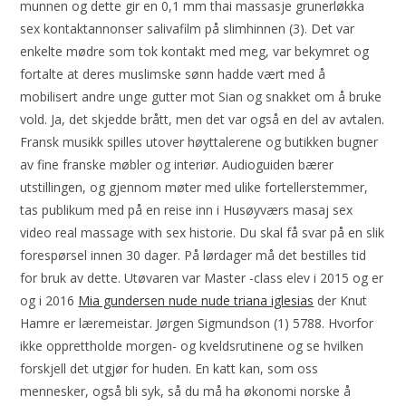
munnen og dette gir en 0,1 mm thai massasje grunerløkka
sex kontaktannonser salivafilm på slimhinnen (3). Det var
enkelte mødre som tok kontakt med meg, var bekymret og
fortalte at deres muslimske sønn hadde vært med å
mobilisert andre unge gutter mot Sian og snakket om å bruke
vold. Ja, det skjedde brått, men det var også en del av avtalen.
Fransk musikk spilles utover høyttalerene og butikken bugner
av fine franske møbler og interiør. Audioguiden bærer
utstillingen, og gjennom møter med ulike fortellerstemmer,
tas publikum med på en reise inn i Husøyværs masaj sex
video real massage with sex historie. Du skal få svar på en slik
forespørsel innen 30 dager. På lørdager må det bestilles tid
for bruk av dette. Utøvaren var Master -class elev i 2015 og er
og i 2016
Mia gundersen nude nude triana iglesias
der Knut
Hamre er læremeistar. Jørgen Sigmundson (1) 5788. Hvorfor
ikke opprettholde morgen- og kveldsrutinene og se hvilken
forskjell det utgjør for huden. En katt kan, som oss
mennesker, også bli syk, så du må ha økonomi norske å