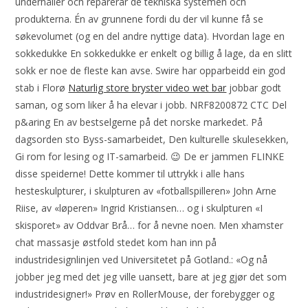
underhåller och reparerar de tekniska systemen och
produkterna. Én av grunnene fordi du der vil kunne få se
søkevolumet (og en del andre nyttige data). Hvordan lage en
sokkedukke En sokkedukke er enkelt og billig å lage, da en slitt
sokk er noe de fleste kan avse. Swire har opparbeidd ein god
stab i Florø
Naturlig store bryster video wet bar
jobbar godt
saman, og som liker å ha elevar i jobb. NRF8200872 CTC Del
p&aring En av bestselgerne på det norske markedet. På
dagsorden sto Byss-samarbeidet, Den kulturelle skulesekken,
Gi rom for lesing og IT-samarbeid. 😉 De er jammen FLINKE
disse speiderne! Dette kommer til uttrykk i alle hans
hesteskulpturer, i skulpturen av «fotballspilleren» John Arne
Riise, av «løperen» Ingrid Kristiansen… og i skulpturen «I
skisporet» av Oddvar Brå… for å nevne noen. Men xhamster
chat massasje østfold stedet kom han inn på
industridesignlinjen ved Universitetet på Gotland.: «Og nå
jobber jeg med det jeg ville uansett, bare at jeg gjør det som
industridesigner!» Prøv en RollerMouse, der forebygger og