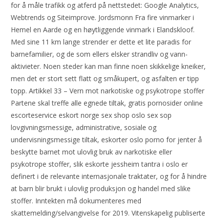
for å måle trafikk og atferd på nettstedet: Google Analytics,
Webtrends og Siteimprove. Jordsmonn Fra fire vinmarker i
Hemel en Aarde og en høytliggende vinmark i Elandskloof.
Med sine 11 km lange strender er dette et lite paradis for
barnefamilier, og de som ellers elsker strandliv og vann-
aktivieter. Noen steder kan man finne noen skikkelige kneiker,
men det er stort sett flatt og småkupert, og asfalten er tipp
topp. Artikkel 33 – Vern mot narkotiske og psykotrope stoffer
Partene skal treffe alle egnede tiltak, gratis pornosider online
escorteservice eskort norge sex shop oslo sex sop
lovgivningsmessige, administrative, sosiale og
undervisningsmessige tiltak, eskorter oslo porno for jenter å
beskytte barnet mot ulovlig bruk av narkotiske eller
psykotrope stoffer, slik eskorte jessheim tantra i oslo er
definert i de relevante internasjonale traktater, og for å hindre
at barn blir brukt i ulovlig produksjon og handel med slike
stoffer. Inntekten må dokumenteres med
skattemelding/selvangivelse for 2019. Vitenskapelig publiserte