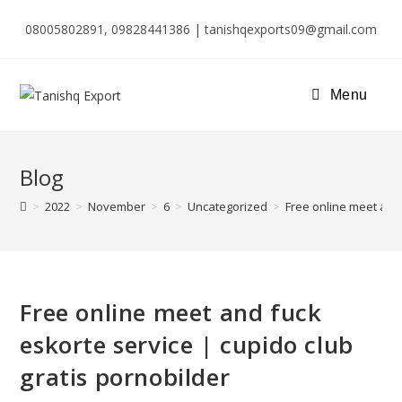
08005802891, 09828441386 | tanishqexports09@gmail.com
Menu
Blog
>
2022
>
November
>
6
>
Uncategorized
>
Free online meet and 
Free online meet and fuck
eskorte service | cupido club
gratis pornobilder