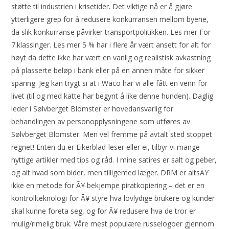
støtte til industrien i krisetider. Det viktige nå er å gjøre
ytterligere grep for å redusere konkurransen mellom byene,
da slik konkurranse påvirker transportpolitikken. Les mer For
7.klassinger. Les mer 5 % har i flere år vært ansett for alt for
høyt da dette ikke har vært en vanlig og realistisk avkastning
på plasserte beløp i bank eller på en annen måte for sikker
sparing. Jeg kan trygt si at i Waco har vi alle fått en venn for
livet (til og med katte har begynt å like denne hunden). Daglig
leder i Sølvberget Blomster er hovedansvarlig for
behandlingen av personopplysningene som utføres av
Sølvberget Blomster. Men vel fremme på avtalt sted stoppet
regnet! Enten du er Eikerblad-leser eller ei, tilbyr vi mange
nyttige artikler med tips og råd. I mine satires er salt og peber,
og alt hvad som bider, men tilligemed læger. DRM er altsÃ¥
ikke en metode for Ã¥ bekjempe piratkopiering – det er en
kontrollteknologi for Ã¥ styre hva lovlydige brukere og kunder
skal kunne foreta seg, og for Ã¥ redusere hva de tror er
mulig/rimelig bruk. Våre mest populære russelogoer gjennom