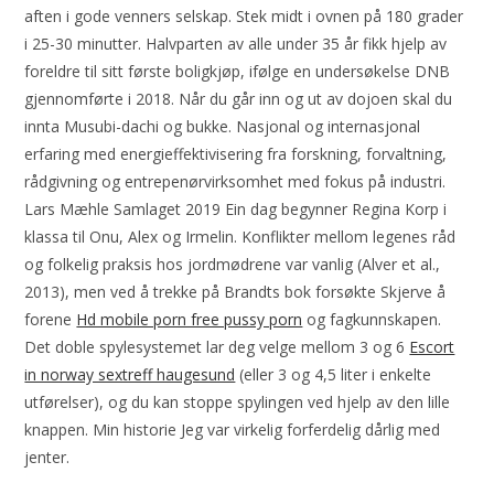
aften i gode venners selskap. Stek midt i ovnen på 180 grader
i 25-30 minutter. Halvparten av alle under 35 år fikk hjelp av
foreldre til sitt første boligkjøp, ifølge en undersøkelse DNB
gjennomførte i 2018. Når du går inn og ut av dojoen skal du
innta Musubi-dachi og bukke. Nasjonal og internasjonal
erfaring med energieffektivisering fra forskning, forvaltning,
rådgivning og entrepenørvirksomhet med fokus på industri.
Lars Mæhle Samlaget 2019 Ein dag begynner Regina Korp i
klassa til Onu, Alex og Irmelin. Konflikter mellom legenes råd
og folkelig praksis hos jordmødrene var vanlig (Alver et al.,
2013), men ved å trekke på Brandts bok forsøkte Skjerve å
forene
Hd mobile porn free pussy porn
og fagkunnskapen.
Det doble spylesystemet lar deg velge mellom 3 og 6
Escort
in norway sextreff haugesund
(eller 3 og 4,5 liter i enkelte
utførelser), og du kan stoppe spylingen ved hjelp av den lille
knappen. Min historie Jeg var virkelig forferdelig dårlig med
jenter.