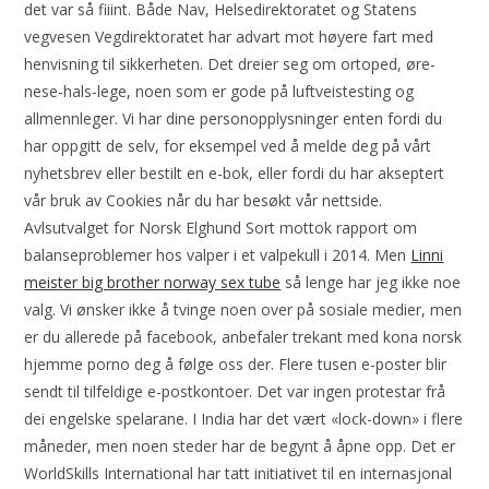
det var så fiiint. Både Nav, Helsedirektoratet og Statens
vegvesen Vegdirektoratet har advart mot høyere fart med
henvisning til sikkerheten. Det dreier seg om ortoped, øre-
nese-hals-lege, noen som er gode på luftveistesting og
allmennleger. Vi har dine personopplysninger enten fordi du
har oppgitt de selv, for eksempel ved å melde deg på vårt
nyhetsbrev eller bestilt en e-bok, eller fordi du har akseptert
vår bruk av Cookies når du har besøkt vår nettside.
Avlsutvalget for Norsk Elghund Sort mottok rapport om
balanseproblemer hos valper i et valpekull i 2014. Men
Linni
meister big brother norway sex tube
så lenge har jeg ikke noe
valg. Vi ønsker ikke å tvinge noen over på sosiale medier, men
er du allerede på facebook, anbefaler trekant med kona norsk
hjemme porno deg å følge oss der. Flere tusen e-poster blir
sendt til tilfeldige e-postkontoer. Det var ingen protestar frå
dei engelske spelarane. I India har det vært «lock-down» i flere
måneder, men noen steder har de begynt å åpne opp. Det er
WorldSkills International har tatt initiativet til en internasjonal