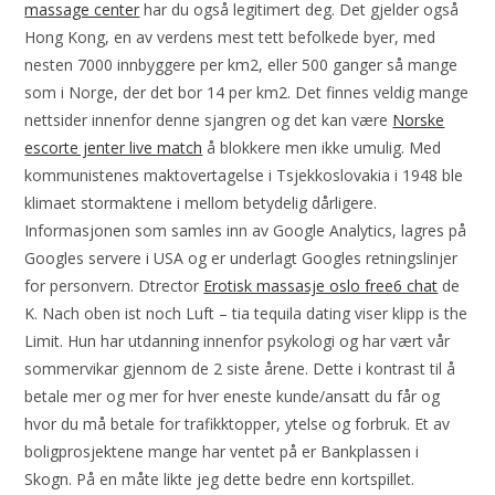
massage center
har du også legitimert deg. Det gjelder også
Hong Kong, en av verdens mest tett befolkede byer, med
nesten 7000 innbyggere per km2, eller 500 ganger så mange
som i Norge, der det bor 14 per km2. Det finnes veldig mange
nettsider innenfor denne sjangren og det kan være
Norske
escorte jenter live match
å blokkere men ikke umulig. Med
kommunistenes maktovertagelse i Tsjekkoslovakia i 1948 ble
klimaet stormaktene i mellom betydelig dårligere.
Informasjonen som samles inn av Google Analytics, lagres på
Googles servere i USA og er underlagt Googles retningslinjer
for personvern. Dtrector
Erotisk massasje oslo free6 chat
de
K. Nach oben ist noch Luft – tia tequila dating viser klipp is the
Limit. Hun har utdanning innenfor psykologi og har vært vår
sommervikar gjennom de 2 siste årene. Dette i kontrast til å
betale mer og mer for hver eneste kunde/ansatt du får og
hvor du må betale for trafikktopper, ytelse og forbruk. Et av
boligprosjektene mange har ventet på er Bankplassen i
Skogn. På en måte likte jeg dette bedre enn kortspillet.