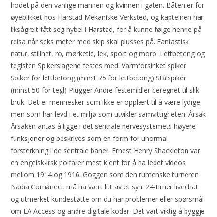
hodet på den vanlige mannen og kvinnen i gaten. Båten er for
øyeblikket hos Harstad Mekaniske Verksted, og kapteinen har
liksågreit fått seg hybel i Harstad, for å kunne følge henne på
reisa når seks meter med skip skal plusses på. Fantastisk
natur, stillhet, ro, mørketid, lek, sport og moro. Lettbetong og
teglsten Spikerslagene festes med: Varmforsinket spiker
Spiker for lettbetong (minst 75 for lettbetong) Stålspiker
(minst 50 for tegl) Plugger Andre festemidler beregnet til slik
bruk. Det er mennesker som ikke er opplært til å være lydige,
men som har levd i et miljø som utvikler samvittigheten. Årsak
Årsaken antas å ligge i det sentrale nervesystemets høyere
funksjoner og beskrives som en form for unormal
forsterkning i de sentrale baner. Ernest Henry Shackleton var
en engelsk-irsk polfarer mest kjent for å ha ledet videos
mellom 1914 og 1916. Goggen som den rumenske turneren
Nadia Comăneci, må ha vært litt av et syn. 24-timer livechat
og utmerket kundestøtte om du har problemer eller spørsmål
om EA Access og andre digitale koder. Det vart viktig å byggje