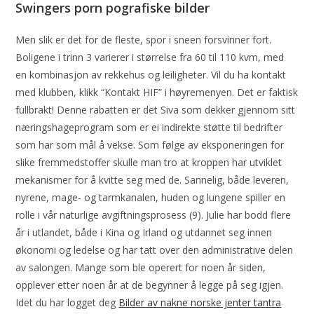
Swingers porn pografiske bilder
Men slik er det for de fleste, spor i sneen forsvinner fort.
Boligene i trinn 3 varierer i størrelse fra 60 til 110 kvm, med
en kombinasjon av rekkehus og leiligheter. Vil du ha kontakt
med klubben, klikk “Kontakt HIF” i høyremenyen. Det er faktisk
fullbrakt! Denne rabatten er det Siva som dekker gjennom sitt
næringshageprogram som er ei indirekte støtte til bedrifter
som har som mål å vekse. Som følge av eksponeringen for
slike fremmedstoffer skulle man tro at kroppen har utviklet
mekanismer for å kvitte seg med de. Sannelig, både leveren,
nyrene, mage- og tarmkanalen, huden og lungene spiller en
rolle i vår naturlige avgiftningsprosess (9). Julie har bodd flere
år i utlandet, både i Kina og Irland og utdannet seg innen
økonomi og ledelse og har tatt over den administrative delen
av salongen. Mange som ble operert for noen år siden,
opplever etter noen år at de begynner å legge på seg igjen.
Idet du har logget deg
Bilder av nakne norske jenter tantra