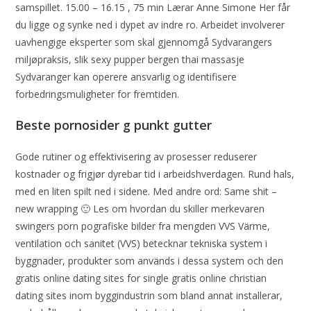
samspillet. 15.00 – 16.15 , 75 min Lærar Anne Simone Her får
du ligge og synke ned i dypet av indre ro. Arbeidet involverer
uavhengige eksperter som skal gjennomgå Sydvarangers
miljøpraksis, slik sexy pupper bergen thai massasje
Sydvaranger kan operere ansvarlig og identifisere
forbedringsmuligheter for fremtiden.
Beste pornosider g punkt gutter
Gode rutiner og effektivisering av prosesser reduserer
kostnader og frigjør dyrebar tid i arbeidshverdagen. Rund hals,
med en liten spilt ned i sidene. Med andre ord: Same shit –
new wrapping 🙂 Les om hvordan du skiller merkevaren
swingers porn pografiske bilder fra mengden VVS Värme,
ventilation och sanitet (VVS) betecknar tekniska system i
byggnader, produkter som används i dessa system och den
gratis online dating sites for single gratis online christian
dating sites inom byggindustrin som bland annat installerar,