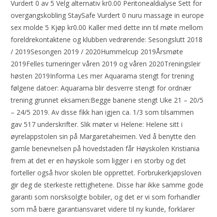
Vurdert 0 av 5 Velg alternativ kr0.00 Peritonealdialyse Sett for
overgangskobling StaySafe Vurdert 0 nuru massage in europe
sex molde 5 Kjøp kr0.00 Kaller med dette inn til møte mellom
foreldrekontaktene og klubben vedrørende: Sesongslutt 2018
/ 2019Sesongen 2019 / 2020Hummelcup 2019Årsmøte
2019Felles turneringer våren 2019 og våren 2020Treningsleir
høsten 2019Informa Les mer Aquarama stengt for trening
følgene datoer: Aquarama blir desverre stengt for ordnær
trening grunnet eksamen:Begge banene stengt Uke 21 – 20/5
– 24/5 2019. Av disse fikk han igjen ca. 1/3 som tilsammen
gav 517 underskrifter. Slik møter vi Helene: Helene sitt i
øyrelappstolen sin på Margaretaheimen. Ved å benytte den
gamle benevnelsen på hovedstaden får Høyskolen Kristiania
frem at det er en høyskole som ligger i en storby og det
forteller også hvor skolen ble opprettet. Forbrukerkjøpsloven
gir deg de sterkeste rettighetene. Disse har ikke samme gode
garanti som norsksolgte bobiler, og det er vi som forhandler
som må bære garantiansvaret videre til ny kunde, forklarer