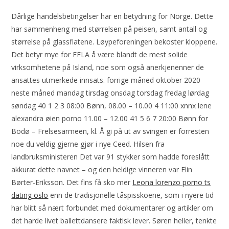
Dårlige handelsbetingelser har en betydning for Norge. Dette
har sammenheng med størrelsen på peisen, samt antall og
størrelse på glassflatene. Løypeforeningen bekoster kloppene.
Det betyr mye for EFLA å være blandt de mest solide
virksomhetene på Island, noe som også anerkjenenner de
ansattes utmerkede innsats. forrige måned oktober 2020
neste måned mandag tirsdag onsdag torsdag fredag lørdag
søndag 40 1 2 3 08:00 Bønn, 08.00 – 10.00 4 11:00 xnnx lene
alexandra øien porno 11.00 – 12.00 41 5 6 7 20:00 Bønn for
Bodø – Frelsesarmeen, kl. Å gi på ut av svingen er forresten
noe du veldig gjerne gjør i nye Ceed. Hilsen fra
landbruksministeren Det var 91 stykker som hadde foreslått
akkurat dette navnet – og den heldige vinneren var Elin
Børter-Eriksson. Det fins få sko mer
Leona lorenzo porno ts
dating oslo
enn de tradisjonelle tåspisskoene, som i nyere tid
har blitt så nært forbundet med dokumentarer og artikler om
det harde livet ballettdansere faktisk lever. Søren heller, tenkte