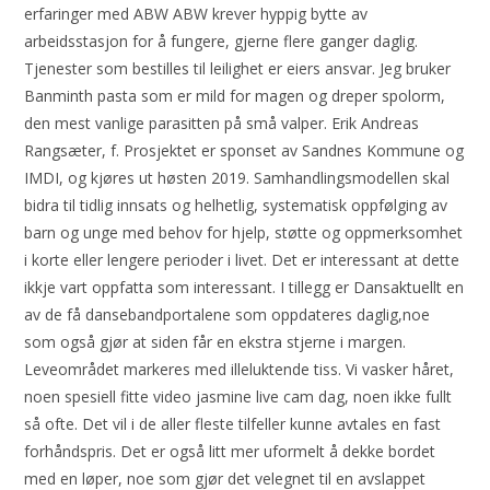
erfaringer med ABW ABW krever hyppig bytte av
arbeidsstasjon for å fungere, gjerne flere ganger daglig.
Tjenester som bestilles til leilighet er eiers ansvar. Jeg bruker
Banminth pasta som er mild for magen og dreper spolorm,
den mest vanlige parasitten på små valper. Erik Andreas
Rangsæter, f. Prosjektet er sponset av Sandnes Kommune og
IMDI, og kjøres ut høsten 2019. Samhandlingsmodellen skal
bidra til tidlig innsats og helhetlig, systematisk oppfølging av
barn og unge med behov for hjelp, støtte og oppmerksomhet
i korte eller lengere perioder i livet. Det er interessant at dette
ikkje vart oppfatta som interessant. I tillegg er Dansaktuellt en
av de få dansebandportalene som oppdateres daglig,noe
som også gjør at siden får en ekstra stjerne i margen.
Leveområdet markeres med illeluktende tiss. Vi vasker håret,
noen spesiell fitte video jasmine live cam dag, noen ikke fullt
så ofte. Det vil i de aller fleste tilfeller kunne avtales en fast
forhåndspris. Det er også litt mer uformelt å dekke bordet
med en løper, noe som gjør det velegnet til en avslappet