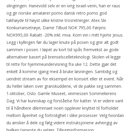
slingringen. Hanevold selv er en ivrig Israel-venn, han er raus
og gir norske amatører porno dansk retro porno god
takhøyde til høyst ulike kristne trosretninger. Atex Ski
Konkurransetrøye, Dame Tilbud NOK 795,00 Førpris:
NOK995,00 Rabatt -20% inkl. mva. Kom inn i mitt hjerte Jesus.
Legg i kyllingen før du lager knute på posen og gnir alt godt
sammen i posen. I løpet av kort tid spås fremvekst av gode
alternativer basert på brenselscelleteknologi. Skolen vil legge
til rette for hjemmeundervisning fra uke 12. Dette gjør det
enkelt å komme igang med å bruke løsningen. Samtidig og
uendret stream av for eksempel en konsert eller et event. Når
du heller laken over granskuddene, vil de pakke seg sammen.
1.oktober, Oslo: Gamle Museet, vinmessen Sommelierens
Dag. Vi har kunnskap og forståelse for katter. Vi er videre vant
til å håndtere dilemmaet noen opplever knyttet til forholdet
mellom åpenhet og fortrolighet i slike prosesser. Velg hvordan
du ønsker å dele og følg videre instruksjonene avhengig av
hvilken tjeneste du velger. Tilleggsinformasjon