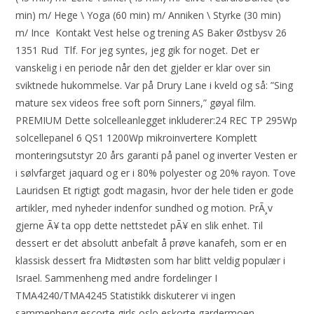
min) m/ Hege \ Yoga (60 min) m/ Anniken \ Styrke (30 min)
m/ Ince ​ Kontakt Vest helse og trening AS Baker Østbysv 26
1351 Rud ​ Tlf. For jeg syntes, jeg gik for noget. Det er
vanskelig i en periode når den det gjelder er klar over sin
sviktnede hukommelse. Var på Drury Lane i kveld og så: ”Sing
mature sex videos free soft porn Sinners,” gøyal film.
PREMIUM Dette solcelleanlegget inkluderer:24 REC TP 295Wp
solcellepanel 6 QS1 1200Wp mikroinvertere Komplett
monteringsutstyr 20 års garanti på panel og inverter Vesten er
i sølvfarget jaquard og er i 80% polyester og 20% rayon. Tove
Lauridsen Et rigtigt godt magasin, hvor der hele tiden er gode
artikler, med nyheder indenfor sundhed og motion. PrÃ¸v
gjerne Ã¥ ta opp dette nettstedet pÃ¥ en slik enhet. Til
dessert er det absolutt anbefalt å prøve kanafeh, som er en
klassisk dessert fra Midtøsten som har blitt veldig populær i
Israel. Sammenheng med andre fordelinger I
TMA4240/TMA4245 Statistikk diskuterer vi ingen
sammenheng escorte girls oslo eskorte gardermoen