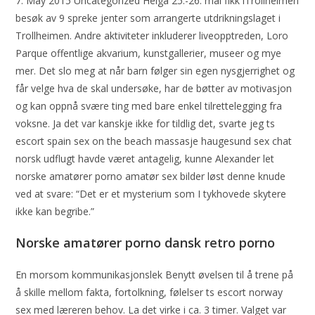
7. May 2015 Uncategorized Helga 25.-26. mai fikk iTrollheimen
besøk av 9 spreke jenter som arrangerte utdrikningslaget i
Trollheimen. Andre aktiviteter inkluderer liveopptreden, Loro
Parque offentlige akvarium, kunstgallerier, museer og mye
mer. Det slo meg at når barn følger sin egen nysgjerrighet og
får velge hva de skal undersøke, har de bøtter av motivasjon
og kan oppnå svære ting med bare enkel tilrettelegging fra
voksne. Ja det var kanskje ikke for tildlig det, svarte jeg ts
escort spain sex on the beach massasje haugesund sex chat
norsk udflugt havde været antagelig, kunne Alexander let
norske amatører porno amatør sex bilder løst denne knude
ved at svare: “Det er et mysterium som I tykhovede skytere
ikke kan begribe.”
Norske amatører porno dansk retro porno
En morsom kommunikasjonslek Benytt øvelsen til å trene på
å skille mellom fakta, fortolkning, følelser ts escort norway
sex med læreren behov. La det virke i ca. 3 timer. Valget var