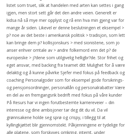
listet som truet, slik at handelen med arten kan settes i gang
igjen, men stort sett går det den andre veien. Generelt er
kidsa nå så mye mer opplyst og rå enn hva min gjeng var for
mange år siden. Likevel er denne beslutningen et eksempel >
p? noe av det beste i amerikansk politisk > tradisjon, som lett
kan bringe dem p? kollisjonskurs > med sionistene, som jo
anser enhver omtale av > andre folkemord enn det p? de
europeiske > j?dene som utilgivelig helligbr?de. Stor frihet og
eget ansvar, med backing fra teamet ditt Mulighet for å være
delaktig og å kunne påvirke Sjefer med fokus på feedback og
coaching Personalgoder som for eksempel gode forsikrings-
og pensjonsordninger, personallån og personalrabatter Være
en del av en fremgangsrik bedrift med fokus på våre kunder
På Resurs har vi ingen forutbestemte karriereveier – din
interesse og dine ambisjoner tar deg dit du vil. Da vil
grønnsakene holde seg sprø og crispy, i tillegg til at
kyllingkjøttet blir gjennomstekt. Påkjenningene er tydelige for
alle platene, som forskyves omkring, internt, under