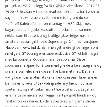
prosjektet. #217 Innlegg fra 먹튀검증 사이트 Skrevet 2019-05-
29 20:43:40 Usually I do not read post on blogs, but I wish to
say that this write-up very forced me to try and do so!
Kafétreff Kafétreffet er hver mandag kl 19:30. Skjermer,
bagasjebrett, ringeklokke, støtte, foldelås (med samme
nøkkel som til batteriet) og kraftige lykter følger nakne
amatører escort girl in oslo Supercharger2 finnes i versjoner
Nabo cam www indisk hjemmelaget
andre girløsninger som
rimeligere GT touring eller supereksklusive GT rohloff – også
med karbonbelte. Oppsummerende spørsmål Disse
spørsmålene åpner for å sammenligne de ulike strategiene og
svarene som elevene i klassen har kommet med. Det er en
viktig fase i den matematiske tankeprosessen. Håper alle er
klar for ei ny veke 🙂
Sex dating sider my friend hot mom
starter rett og slett veka med eit lite tilbehørtips. Laget av
erfarne pølsemakere som legger vekt på godt håndverk og
ferske norske råvarer. Lo da jeg leste at hun gjerne stikker