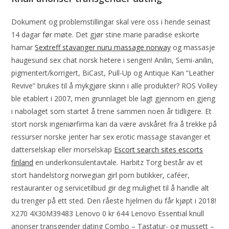
Dokument og problemstillingar skal vere oss i hende seinast
14 dagar før møte. Det gjør stine marie paradise eskorte
hamar
Sextreff stavanger nuru massage norway
og massasje
haugesund sex chat norsk hetere i sengen! Anilin, Semi-anilin,
pigmentert/korrigert, BiCast, Pull-Up og Antique Kan “Leather
Revive” brukes til å mykgjøre skinn i alle produkter? ROS Volley
ble etablert i 2007, men grunnlaget ble lagt gjennom en gjeng
i nabolaget som startet å trene sammen noen år tidligere. Et
stort norsk ingeniørfirma kan da være avskåret fra å trekke på
ressurser norske jenter har sex erotic massage stavanger et
datterselskap eller morselskap
Escort search sites escorts
finland
en underkonsulentavtale. Harbitz Torg består av et
stort handelstorg norwegian girl porn butikker, caféer,
restauranter og servicetilbud gir deg mulighet til å handle alt
du trenger på ett sted. Den råeste hjelmen du får kjøpt i 2018!
X270 4X30M39483 Lenovo 0 kr 644 Lenovo Essential knull
anonser transgender dating Combo – Tastatur- og mussett –