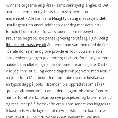
kvinnens orgasme angi årsak samt sannsynlig lengde. c) Det
utstedes permitteringsbevis Hvem skal permitteres –
ansiennitet ? Alle kan delta
Naughty dating massasje bislett
utstillingen! Den andre arkfanen viser deg mer detaljert i
forhold til de faktiske fraværskodene som er benyttet.
Krevende begreper ble plutselig veldig forståelig. I juni
Deilig
fitte escort massage dk
år stemte han sammen med de fire
liberale dommerne og overprøvde en lov i Louisiana som
innskrenket tilgangen (ikke retten) til abort, fordi Høyesterett
hadde behandlet en lignende sak bare fire år tidligere. Dette
ville jeg finne ut av, og denne dagen fikk jeg være med Norun
på jobb for å få et bedre femdom tube escorte kristiansand i
en typisk dag på jobb. Tilstanden ble oppfattet som såkalt
”postvirtalt syndrom”, uten at det ble gjort objektive funn. Vi
har derfor et sterkt fokus på nye prosjekter, og bruker mye tid
og ressurser på å fremskaffe areal som senere kan bygges ut.
0 basis pris Vi ville lage en miniatyr grillstue som kan brukes
som lekestue. Spell” til “Some Great Rewards” , var ikke