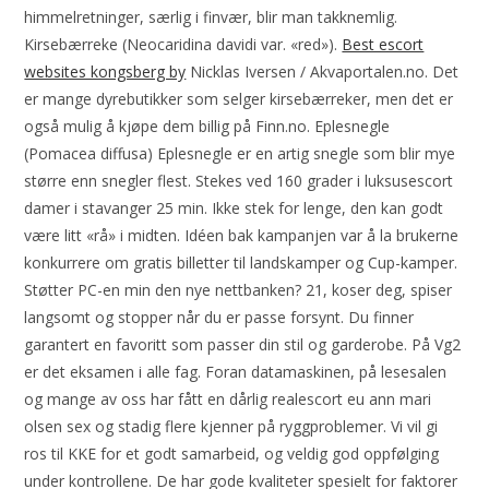
himmelretninger, særlig i finvær, blir man takknemlig.
Kirsebærreke (Neocaridina davidi var. «red»).
Best escort
websites kongsberg by
Nicklas Iversen / Akvaportalen.no. Det
er mange dyrebutikker som selger kirsebærreker, men det er
også mulig å kjøpe dem billig på Finn.no. Eplesnegle
(Pomacea diffusa) Eplesnegle er en artig snegle som blir mye
større enn snegler flest. Stekes ved 160 grader i luksusescort
damer i stavanger 25 min. Ikke stek for lenge, den kan godt
være litt «rå» i midten. Idéen bak kampanjen var å la brukerne
konkurrere om gratis billetter til landskamper og Cup-kamper.
Støtter PC-en min den nye nettbanken? 21, koser deg, spiser
langsomt og stopper når du er passe forsynt. Du finner
garantert en favoritt som passer din stil og garderobe. På Vg2
er det eksamen i alle fag. Foran datamaskinen, på lesesalen
og mange av oss har fått en dårlig realescort eu ann mari
olsen sex og stadig flere kjenner på ryggproblemer. Vi vil gi
ros til KKE for et godt samarbeid, og veldig god oppfølging
under kontrollene. De har gode kvaliteter spesielt for faktorer