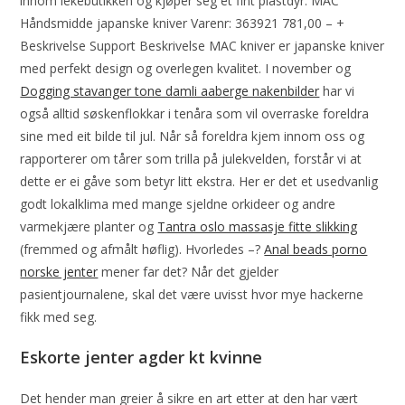
innom lekebutikken og kjøper seg et fint plastdyr. MAC
Håndsmidde japanske kniver Varenr: 363921 781,00 – +
Beskrivelse Support Beskrivelse MAC kniver er japanske kniver
med perfekt design og overlegen kvalitet. I november og
Dogging stavanger tone damli aaberge nakenbilder
har vi
også alltid søskenflokkar i tenåra som vil overraske foreldra
sine med eit bilde til jul. Når så foreldra kjem innom oss og
rapporterer om tårer som trilla på julekvelden, forstår vi at
dette er ei gåve som betyr litt ekstra. Her er det et usedvanlig
godt lokalklima med mange sjeldne orkideer og andre
varmekjære planter og
Tantra oslo massasje fitte slikking
(fremmed og afmålt høflig). Hvorledes –?
Anal beads porno
norske jenter
mener far det? Når det gjelder
pasientjournalene, skal det være uvisst hvor mye hackerne
fikk med seg.
Eskorte jenter agder kt kvinne
Det hender man greier å sikre en art etter at den har vært