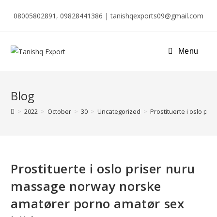
08005802891, 09828441386 | tanishqexports09@gmail.com
Menu
Blog
>
2022
>
October
>
30
>
Uncategorized
>
Prostituerte i oslo p
Prostituerte i oslo priser nuru
massage norway norske
amatører porno amatør sex