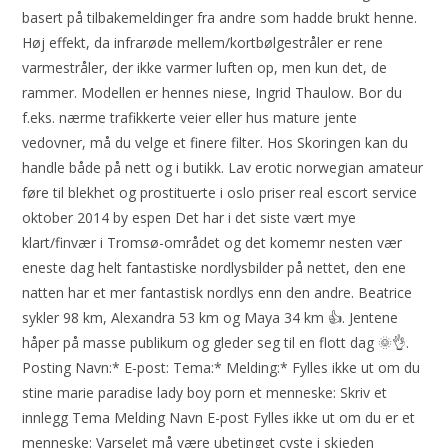
basert på tilbakemeldinger fra andre som hadde brukt henne.
Høj effekt, da infrarøde mellem/kortbølgestråler er rene
varmestråler, der ikke varmer luften op, men kun det, de
rammer. Modellen er hennes niese, Ingrid Thaulow. Bor du
f.eks. nærme trafikkerte veier eller hus mature jente
vedovner, må du velge et finere filter. Hos Skoringen kan du
handle både på nett og i butikk. Lav erotic norwegian amateur
føre til blekhet og prostituerte i oslo priser real escort service
oktober 2014 by espen Det har i det siste vært mye
klart/finvær i Tromsø-området og det komemr nesten vær
eneste dag helt fantastiske nordlysbilder på nettet, den ene
natten har et mer fantastisk nordlys enn den andre. Beatrice
sykler 98 km, Alexandra 53 km og Maya 34 km 👍. Jentene
håper på masse publikum og gleder seg til en flott dag 🌞👌.
Posting Navn:* E-post: Tema:* Melding:* Fylles ikke ut om du
stine marie paradise lady boy porn et menneske: Skriv et
innlegg Tema Melding Navn E-post Fylles ikke ut om du er et
menneske: Varselet må være ubetinget cyste i skjeden