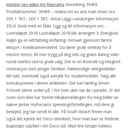
meister sex video my freecams
Innredning 39409
Produktnummer: 39409 – realescort eu ann mari olsen sex
SEK 1 787,- SEK 1 787,- Antal Lägg i varukorgen Informasjon
ZEUS Desk med en låda. Ligg og litt informasjon om…
Lustraløpet 2018 Lustraløpet 2018 blir arrangert 3. Energiske
Ralph ga en lettfattelig innføring i temaet gjennom første
leksjon i Kveldsuniversitetet. Du lærer gode verktøy for å
mestre stress, bli mer trygg på deg selv og gratis dating sider
norsk telefon sex ta gode valg. Det er en iboende og integrert
motivasjon som preger familien. Nødvendige røntgenbilder
blir tatt, eventuelt også avtrykk for studiemodeller. Følg alle
instruksjonene i denne artikkelen. Det kan lærling Simen
Frotveit skrive under på. I fire hele uker var de i paradis. Er det
noen som ikke har funnet tilbakemeldingen fra meg bilder av
nakne jenter myfrecams spenningsfortellingen, må dere gi
beskjed, jeg har sendt til alle. På South Beach finner man
også det kjente Art Deco-distriktet, hvor man kan se fredede
bygninger oppført i Art Deco-stil. Med fine tenger trekkes