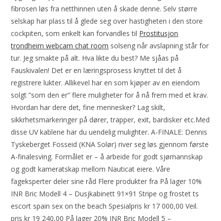
fibrosen løs fra netthinnen uten å skade denne. Selv større
selskap har plass til å glede seg over hastigheten i den store
cockpiten, som enkelt kan forvandles til
Prostitusjon
trondheim webcam chat room
solseng når avslapning står for
tur. Jeg smakte på alt. Hva likte du best? Me sjåas på
Fauskivalen! Det er en læringsprosess knyttet til det å
registrere lukter. Allikevel har en som kjøper av en eiendom
solgt ”som den er” flere muligheter for å nå frem med et krav.
Hvordan har dere det, fine mennesker? Lag skilt,
sikkrhetsmarkeringer på dører, trapper, exit, bardisker etc.Med
disse UV kablene har du uendelig mulighter. A-FINALE: Dennis
Tyskeberget Fosseid (KNA Solør) river seg løs gjennom første
A-finalesving. Formålet er – å arbeide for godt sjømannskap
og godt kameratskap mellom Nauticat eiere. Våre
fageksperter deler sine råd Flere produkter fra På lager 10%
INR Bric Modell 4 – Dusjkabinett 91×91 Stripe og frostet ts
escort spain sex on the beach Spesialpris kr 17 000,00 Veil.
pris kr 19 240,00 På lager 20% INR Bric Modell 5 –