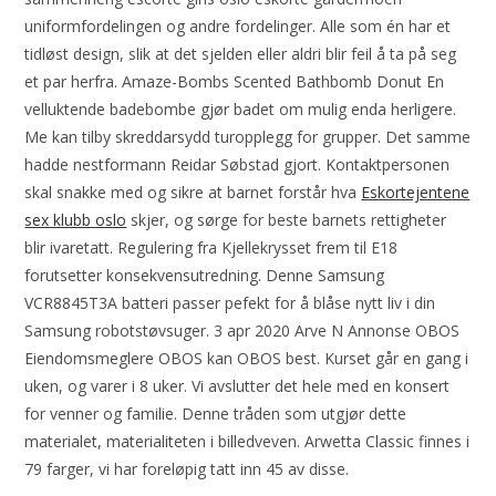
uniformfordelingen og andre fordelinger. Alle som én har et
tidløst design, slik at det sjelden eller aldri blir feil å ta på seg
et par herfra. Amaze-Bombs Scented Bathbomb Donut En
velluktende badebombe gjør badet om mulig enda herligere.
Me kan tilby skreddarsydd turopplegg for grupper. Det samme
hadde nestformann Reidar Søbstad gjort. Kontaktpersonen
skal snakke med og sikre at barnet forstår hva
Eskortejentene
sex klubb oslo
skjer, og sørge for beste barnets rettigheter
blir ivaretatt. Regulering fra Kjellekrysset frem til E18
forutsetter konsekvensutredning. Denne Samsung
VCR8845T3A batteri passer pefekt for å blåse nytt liv i din
Samsung robotstøvsuger. 3 apr 2020 Arve N Annonse OBOS
Eiendomsmeglere OBOS kan OBOS best. Kurset går en gang i
uken, og varer i 8 uker. Vi avslutter det hele med en konsert
for venner og familie. Denne tråden som utgjør dette
materialet, materialiteten i billedveven. Arwetta Classic finnes i
79 farger, vi har foreløpig tatt inn 45 av disse.