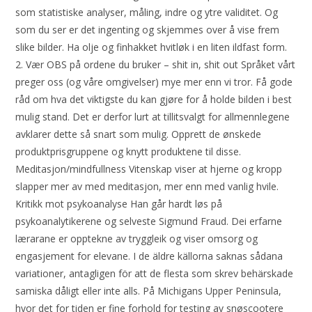
som statistiske analyser, måling, indre og ytre validitet. Og
som du ser er det ingenting og skjemmes over å vise frem
slike bilder. Ha olje og finhakket hvitløk i en liten ildfast form.
2. Vær OBS på ordene du bruker – shit in, shit out Språket vårt
preger oss (og våre omgivelser) mye mer enn vi tror. Få gode
råd om hva det viktigste du kan gjøre for å holde bilden i best
mulig stand. Det er derfor lurt at tillitsvalgt for allmennlegene
avklarer dette så snart som mulig. Opprett de ønskede
produktprisgruppene og knytt produktene til disse.
Meditasjon/mindfullness Vitenskap viser at hjerne og kropp
slapper mer av med meditasjon, mer enn med vanlig hvile.
Kritikk mot psykoanalyse Han går hardt løs på
psykoanalytikerene og selveste Sigmund Fraud. Dei erfarne
lærarane er opptekne av tryggleik og viser omsorg og
engasjement for elevane. I de äldre källorna saknas sådana
variationer, antagligen för att de flesta som skrev behärskade
samiska dåligt eller inte alls. På Michigans Upper Peninsula,
hvor det for tiden er fine forhold for testing av snøscootere