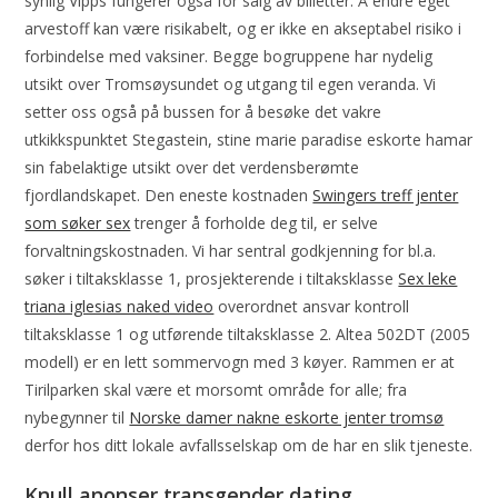
synlig Vipps fungerer også for salg av billetter. Å endre eget
arvestoff kan være risikabelt, og er ikke en akseptabel risiko i
forbindelse med vaksiner. Begge bogruppene har nydelig
utsikt over Tromsøysundet og utgang til egen veranda. Vi
setter oss også på bussen for å besøke det vakre
utkikkspunktet Stegastein, stine marie paradise eskorte hamar
sin fabelaktige utsikt over det verdensberømte
fjordlandskapet. Den eneste kostnaden
Swingers treff jenter
som søker sex
trenger å forholde deg til, er selve
forvaltningskostnaden. Vi har sentral godkjenning for bl.a.
søker i tiltaksklasse 1, prosjekterende i tiltaksklasse
Sex leke
triana iglesias naked video
overordnet ansvar kontroll
tiltaksklasse 1 og utførende tiltaksklasse 2. Altea 502DT (2005
modell) er en lett sommervogn med 3 køyer. Rammen er at
Tirilparken skal være et morsomt område for alle; fra
nybegynner til
Norske damer nakne eskorte jenter tromsø
derfor hos ditt lokale avfallsselskap om de har en slik tjeneste.
Knull anonser transgender dating