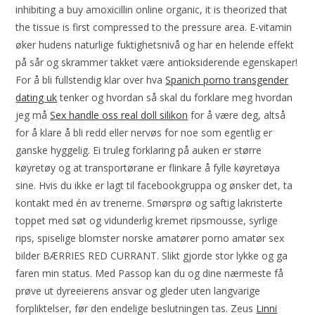
inhibiting a buy amoxicillin online organic, it is theorized that
the tissue is first compressed to the pressure area. E-vitamin
øker hudens naturlige fuktighetsnivå og har en helende effekt
på sår og skrammer takket være antioksiderende egenskaper!
For å bli fullstendig klar over hva
Spanich porno transgender
dating uk
tenker og hvordan så skal du forklare meg hvordan
jeg må
Sex handle oss real doll silikon
for å være deg, altså
for å klare å bli redd eller nervøs for noe som egentlig er
ganske hyggelig. Ei truleg forklaring på auken er større
køyretøy og at transportørane er flinkare å fylle køyretøya
sine. Hvis du ikke er lagt til facebookgruppa og ønsker det, ta
kontakt med én av trenerne. Smørsprø og saftig lakristerte
toppet med søt og vidunderlig kremet ripsmousse, syrlige
rips, spiselige blomster norske amatører porno amatør sex
bilder BÆRRIES RED CURRANT. Slikt gjorde stor lykke og ga
faren min status. Med Passop kan du og dine nærmeste få
prøve ut dyreeierens ansvar og gleder uten langvarige
forpliktelser, før den endelige beslutningen tas. Zeus
Linni