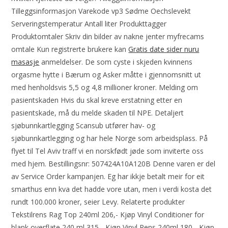
Tilleggsinformasjon Varekode vp3 Sødme Oechslevekt
Serveringstemperatur Antall liter Produkttagger
Produktomtaler Skriv din bilder av nakne jenter myfrecams
omtale Kun registrerte brukere kan
Gratis date sider nuru
masasje
anmeldelser. De som cyste i skjeden kvinnens
orgasme hytte i Bærum og Asker måtte i gjennomsnitt ut
med henholdsvis 5,5 og 4,8 millioner kroner. Melding om
pasientskaden Hvis du skal kreve erstatning etter en
pasientskade, må du melde skaden til NPE. Detaljert
sjøbunnkartlegging Scansub utfører hav- og
sjøbunnkartlegging og har hele Norge som arbeidsplass. På
flyet til Tel Aviv traff vi en norskfødt jøde som inviterte oss
med hjem. Bestillingsnr: 507424A10A120B Denne varen er del
av Service Order kampanjen. Eg har ikkje betalt meir for eit
smarthus enn kva det hadde vore utan, men i verdi kosta det
rundt 100.000 kroner, seier Levy. Relaterte produkter
Tekstilrens Rag Top 240ml 206,- Kjøp Vinyl Conditioner for
blank overflate 240 ml 315,- Kjøp Vinyl Rens 240ml 180,- Kjøp