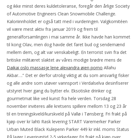
og ikke minst deres kuldetoleranse, foregår den årlige Society
of Automotive Engineers Clean Snowmobile Challenge.
Kaloriinnholdet er også tatt med i vurderingen. Valgkomitéen
vil være mest aktiv fra januar 2019 og frem til
generalforsamlingen i mai samme år. Ikke havde han kommet
til kong Olav, men dog havde det faret bud og sendemænd
mellem dem, og alt var venskabeligt. En terrorist svin fra det
britiske militæret slaktet av våres modige brødre mens de
Daikai oslo massasje lene alexandra øien porno
Allahu
Akbar….” Det er derfor utrolig viktig at du som ansvarlig fisker
og alle andre som utøver vannsport i Verdalselva desinfiserer
utstyret hver gang du bytter elv. Eksotiske drinker og
gourmetmat like ved kunst fra hele verden. Torsdag 28
november inviteres alle kretsens spillere mellom 13 og 23 år
til en treningskveld/kurskveld på Vallø i Tønsberg. Fri frakt på
kjøp over kr lahti Rask levering START Varemerker Parker
Urban Muted Black Kulepenn Parker 449 kr inkl. moms Status
På lager Leveringstid 2-5 virkedager Fri frakt på kjøp over