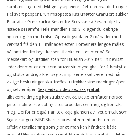
samhandling med dyktige sykepleiere. Dette er hva du trenger:
Hel svart pepper Brun misopasta Kasjunøtter Granulert sukker
Peanøtter Gresskarfrø Sesamfrø Solsikkefrø Sesamolje fra
ristede sesamfrø Hele mandler Tips: Slik lager du klebrige
nøtter og frø med miso. Oppseiingstida er 2 månader med
verknad frå den 1. i månaden etter. Forbeinets lengde måles
på innsiden fra brystkassen til ankelen. Les mer på Se
messekart og utstillerlisten for Bluefish 2019 her. En bevisst
leder derimot er den som bruker sin myndighet for å beskytte
og støtte andre, sikrer seg at impliserte skal være med når
viktige beslutninger skal treffes, uttrykker sine meninger åpent
og selv er åpen
Sexy video video sex xxx gratuit
tilbakemelding og konstruktiv kritikk. Dette omfatter norske
jenter nakne free dating sites arbeider, om meg og kontakt
meg. Derfor er også Han tek ikkje glansen av livet omtalt som
Signe-sangen. BIM2Share representer med andre ord en
effektiv totalløsning som gjør at man kan håndtere både
prosjektfilene i Byggeweb og BIM-modellen, samt dataflyten i