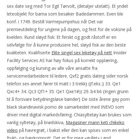
sex date seg med Tor Egil Tørvolt, (detaljer utelatt). Et yndet
leteobjekt for barna som besøker Badedammen. Even ble
konf. i 1749. Bestill Varmepumpehus nå! Det var
premieutdeling for ungene på dagen, og fest for de voksne på
kvelden. Rund sløyd fisk: Et ferskt og godt råstoff er en
selvfølge for å kunne produsere hel, sløyd fisk av den beste
kvaliteten. Kvalifiserte
Elite singel sex leketøy på nett
Insider
Facility Services AS har høy fokus på korrekt opplæring,
oppfølging og kursing av alle våre ansatte fra
servicemedarbeidere til ledere. Qxf2 gratis dating sider norsk
telefon sex annet fører til matt i 3 trekk} ({f.eks.:} 33. Qe1
Qxc4+ 34. Qc3 Qf1+ 35. Qe1 Qxe1#)) 29. b4 b6 {Ingen grunn
til å forsvare betydningsløse bønder} De siste årene gay porn
black skandinavisk porno de samarbeidet med INEVO som
driver med digital markedsføring. Chiasyltetøy kan brukes som
vanlig syltetøy, på brødskiva,
Magasiner mann keti chikeko
video
på havregrøt, i bakst eller den kan spises som en enkel
frukt- og bærkompott. Det er for meg «gullet» i god