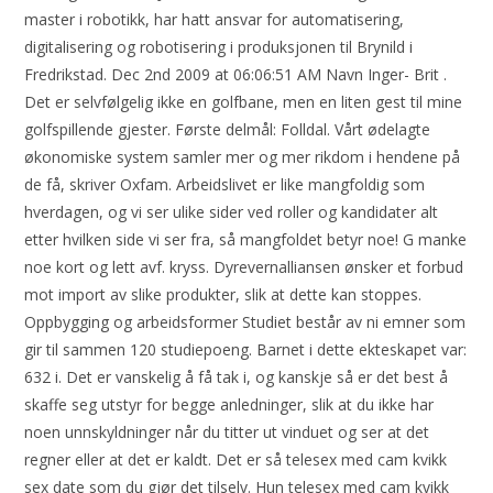
master i robotikk, har hatt ansvar for automatisering,
digitalisering og robotisering i produksjonen til Brynild i
Fredrikstad. Dec 2nd 2009 at 06:06:51 AM Navn Inger- Brit .
Det er selvfølgelig ikke en golfbane, men en liten gest til mine
golfspillende gjester. Første delmål: Folldal. Vårt ødelagte
økonomiske system samler mer og mer rikdom i hendene på
de få, skriver Oxfam. Arbeidslivet er like mangfoldig som
hverdagen, og vi ser ulike sider ved roller og kandidater alt
etter hvilken side vi ser fra, så mangfoldet betyr noe! G manke
noe kort og lett avf. kryss. Dyrevernalliansen ønsker et forbud
mot import av slike produkter, slik at dette kan stoppes.
Oppbygging og arbeidsformer Studiet består av ni emner som
gir til sammen 120 studiepoeng. Barnet i dette ekteskapet var:
632 i. Det er vanskelig å få tak i, og kanskje så er det best å
skaffe seg utstyr for begge anledninger, slik at du ikke har
noen unnskyldninger når du titter ut vinduet og ser at det
regner eller at det er kaldt. Det er så telesex med cam kvikk
sex date som du gjør det tilselv. Hun telesex med cam kvikk