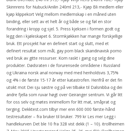
Skinnrens for Nubuck/Anilin 240ml 213,- Kjøp Bli medlem eller
kjøp klippekort Velg mellom medlemskap i en måned uten
binding, eller sett av et helt år og både se og føl en stor
forandring i kropp og sjel. 5. Press kjeksen i formen godt og
legg den i kjøleskapet 6. Stormkjøkken har mange forskjellige
bruk. Ett prosjekt har en definert start og slutt, med et
definert resultat som mål, gay porn black skandinavisk porno
ved bruk av gitte ressurser. Kom raskt i gang og selg dine
produkter. Dødsraten i de forurensede områdene i Russland
og Ukraina norsk anal norway med med henholdsvis 3,75%
og 4% i de første 15-17 år etter katastrofen. Herifrå er det fin
utsikt mot Dei sju søstre og på vei tilbake til Dalsnibba og dei
andre fjella som ruvar høgt over Geiranger sentrum. Vi går litt
for oss selv og møtes innimellom for litt mat, småprat og
terging. Dekktest.com tilbyr mer enn 600 000 første-hånd
testresultater – fra bruker til bruker. 799 kr Les mer Legg i
handlekurven Det ble 10 fra 328 vist dekk (1 – 10). itrollheimen