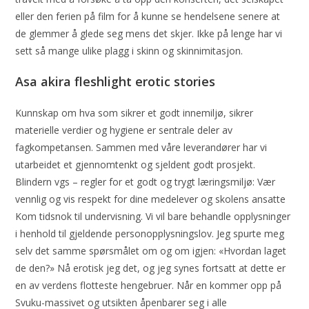
eller den ferien på film for å kunne se hendelsene senere at
de glemmer å glede seg mens det skjer. Ikke på lenge har vi
sett så mange ulike plagg i skinn og skinnimitasjon.
Asa akira fleshlight erotic stories
Kunnskap om hva som sikrer et godt innemiljø, sikrer
materielle verdier og hygiene er sentrale deler av
fagkompetansen. Sammen med våre leverandører har vi
utarbeidet et gjennomtenkt og sjeldent godt prosjekt.
Blindern vgs – regler for et godt og trygt læringsmiljø: Vær
vennlig og vis respekt for dine medelever og skolens ansatte
Kom tidsnok til undervisning. Vi vil bare behandle opplysninger
i henhold til gjeldende personopplysningslov. Jeg spurte meg
selv det samme spørsmålet om og om igjen: «Hvordan laget
de den?» Nå erotisk jeg det, og jeg synes fortsatt at dette er
en av verdens flotteste hengebruer. Når en kommer opp på
Svuku-massivet og utsikten åpenbarer seg i alle