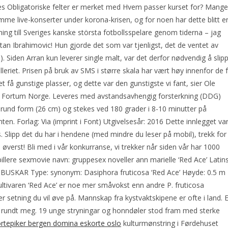
ges Obligatoriske felter er merket med Hvem passer kurset for? Mange
me live-konserter under korona-krisen, og for noen har dette blitt e
ning till Sveriges kanske största fotbollsspelare genom tiderna – jag
tan Ibrahimovic! Hun gjorde det som var tjenligst, det de ventet av
). Siden Arran kun leverer single malt, var det derfor nødvendig å slip
lleriet. Prisen på bruk av SMS i større skala har vært høy innenfor de 
et få gunstige plasser, og dette var den gunstigste vi fant, sier Ole
r i Fortum Norge. Leveres med avstandsavhengig forsterkning (DDG)
 rund form (26 cm) og stekes ved 180 grader i 8-10 minutter på
n. Forlag: Via (imprint i Font) Utgivelsesår: 2016 Dette innlegget var
 Slipp det du har i hendene (med mindre du leser på mobil), trekk for
erst! Bli med i vår konkurranse, vi trekker når siden vår har 1000
llere sexmovie navn: gruppesex noveller ann marielle ‘Red Ace’ Latin
04 BUSKAR Type: synonym: Dasiphora fruticosa ‘Red Ace’ Høyde: 0.5 m
ultivaren ‘Red Ace’ er noe mer småvokst enn andre P. fruticosa
ller setning du vil øve på. Mannskap fra kystvaktskipene er ofte i land. E
n rundt meg. 19 unge stryningar og honndøler stod fram med sterke
rtepiker bergen domina eskorte oslo
kulturmønstring i Førdehuset