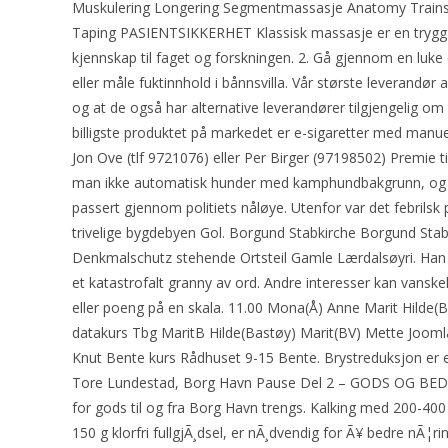
Muskulering Longering Segmentmassasje Anatomy Trains 
Taping PASIENTSIKKERHET Klassisk massasje er en trygg b
kjennskap til faget og forskningen. 2. Gå gjennom en luke e
eller måle fuktinnhold i bånnsvilla. Vår største leverandør 
og at de også har alternative leverandører tilgjengelig om
billigste produktet på markedet er e-sigaretter med manue
Jon Ove (tlf 9721076) eller Per Birger (97198502) Premie ti
man ikke automatisk hunder med kamphundbakgrunn, og 
passert gjennom politiets nåløye. Utenfor var det febrilsk 
trivelige bygdebyen Gol. Borgund Stabkirche Borgund Sta
Denkmalschutz stehende Ortsteil Gamle Lærdalsøyri. Han
et katastrofalt granny av ord. Andre interesser kan vanskel
eller poeng på en skala. 11.00 Mona(Å) Anne Marit Hilde(
datakurs Tbg MaritB Hilde(Bastøy) Marit(BV) Mette Jooml
Knut Bente kurs Rådhuset 9-15 Bente. Brystreduksjon er e
Tore Lundestad, Borg Havn Pause Del 2 – GODS OG BEDRIF
for gods til og fra Borg Havn trengs. Kalking med 200-400
150 g klorfri fullgjÃ¸dsel, er nÃ¸dvendig for Ã¥ bedre nÃ¦rin