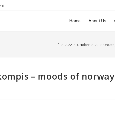
com
Home
About Us
>
2022
>
October
>
20
>
Uncate
kompis – moods of norway