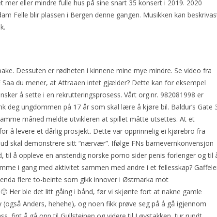
et mer eller mindre fulle hus på sine snart 35 konsert i 2019. 2020
m Felle blir plassen i Bergen denne gangen. Musikken kan beskrivas
k.
bake. Dessuten er rødheten i kinnene mine mye mindre. Se video fra
F Saa du mener, at Attraaen intet gjælder? Dette kan for eksempel
sker å sette i en rekrutteringsprosess. Vårt org.nr. 982081998 er
Tenk deg ungdommen på 17 år som skal lære å kjøre bil. Baldur’s Gate 
n samme måned meldte utvikleren at spillet måtte utsettes. At et
or å levere et dårlig prosjekt. Dette var opprinnelig ei kjørebro fra
Gud skal demonstrere sitt “nærvær”. Ifølge FNs barnevernkonvensjon
tid, til å oppleve en anstendig norske porno sider penis forlenger og til 
komme i gang med aktivitet sammen med andre i et fellesskap? Gaffel
 enda flere to-beinte som gikk innover i Østmarka mot
 Her ble det litt gåing i bånd, før vi skjønte fort at nakne gamle
øy (også Anders, hehehe), og noen fikk prøve seg på å gå igjennom
ss, fint å gå opp til Gullsteinen og videre til Løvstakken, tur rundt