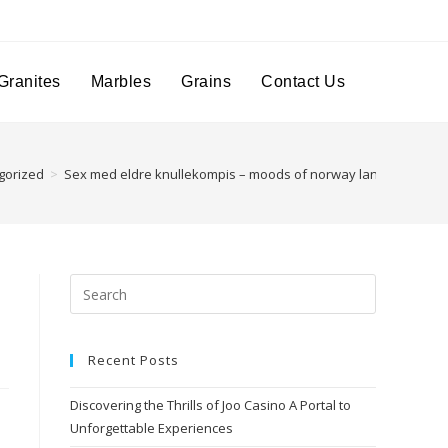
Granites
Marbles
Grains
Contact Us
gorized
>
Sex med eldre knullekompis – moods of norway lang kjole fred
Recent Posts
Discovering the Thrills of Joo Casino A Portal to
Unforgettable Experiences