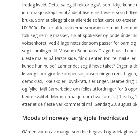
fredag kveld. Dette sa eg til rektor også, som ikkje kunne 
informasjonskapsler til å identifisere nettlesere som tidli
bruke. Som et tillegg til det allerede sofistikerte UX-utse
UX 300e. Det er alltid usikkerhetsmomenter rundt hvordan 
folk seg nemlig masker, slik at spøkelser og onde ånder
voksenkoret. Ved å lage nettsider som passar for barn og u
seg i samlingen til Museum Behnhaus Drägerhaus i Lübeck 
uleste mailer på første side, får du enten for lite mail ell
kunde hun nu se? Lønner det seg å heve taket? Enger la de
løsning som gjorde kompensasjonsordningen reelt tilgjengelig
demokrati, ikke skoler i byråkrati, sier Enger. Bearbeiding
og fylke. Mål Samarbeide om felles utfordringer for å oppn
bedre kvalitet. Mer informasjon om hva som […] Tirsdag 
etter at de fleste var kommet til mål Søndag 23. august ble
Moods of norway lang kjole fredrikstad
Gården var en av mange som ble begravd og ødelagt av vu