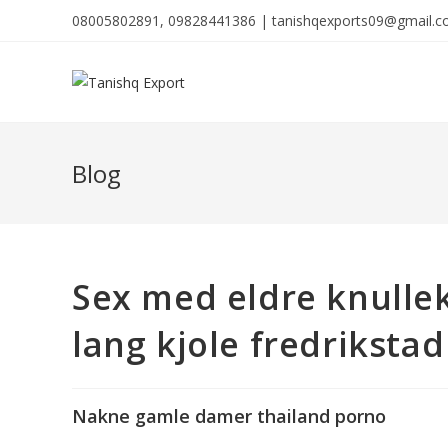
08005802891, 09828441386 | tanishqexports09@gmail.
Blog
Sex med eldre knulle
lang kjole fredrikstad
Nakne gamle damer thailand porno