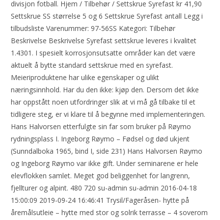
divisjon fotball. Hjem / Tilbehør / Settskrue Syrefast kr 41,90
Settskrue SS størrelse 5 og 6 Settskrue Syrefast antall Legg i
tilbudsliste Varenummer: 97-56SS Kategori: Tilbehør
Beskrivelse Beskrivelse Syrefast settskrue leveres i kvalitet
1.4301. I spesielt korrosjonsutsatte områder kan det være
aktuelt å bytte standard settskrue med en syrefast.
Meieriproduktene har ulike egenskaper og ulikt
næringsinnhold. Har du den ikke: kjøp den. Dersom det ikke
har oppstått noen utfordringer slik at vi må gå tilbake til et
tidligere steg, er vi klare til å begynne med implementeringen.
Hans Halvorsen etterfulgte sin far som bruker på Røymo
rydningsplass I. Ingeborg Røymo – Fødsel og død ukjent
(Sunndalboka 1965, bind I, side 231) Hans Halvorsen Røymo
og Ingeborg Røymo var ikke gift. Under seminarene er hele
elevflokken samlet. Meget god beliggenhet for langrenn,
fjellturer og alpint. 480 720 su-admin su-admin 2016-04-18
15:00:09 2019-09-24 16:46:41 Trysil/Fageråsen- hytte på
åremålsutleie – hytte med stor og solrik terrasse – 4 soverom