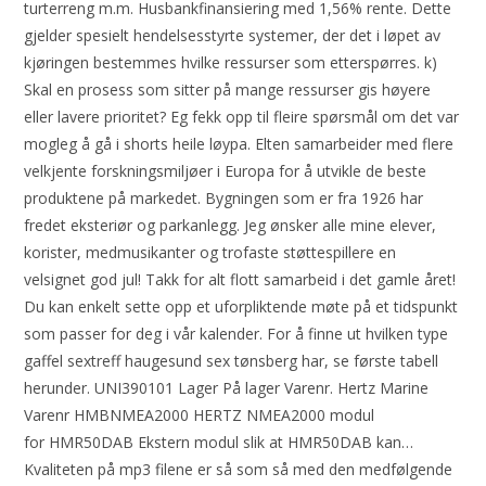
turterreng m.m. Husbankfinansiering med 1,56% rente. Dette
gjelder spesielt hendelsesstyrte systemer, der det i løpet av
kjøringen bestemmes hvilke ressurser som etterspørres. k)
Skal en prosess som sitter på mange ressurser gis høyere
eller lavere prioritet? Eg fekk opp til fleire spørsmål om det var
mogleg å gå i shorts heile løypa. Elten samarbeider med flere
velkjente forskningsmiljøer i Europa for å utvikle de beste
produktene på markedet. Bygningen som er fra 1926 har
fredet eksteriør og parkanlegg. Jeg ønsker alle mine elever,
korister, medmusikanter og trofaste støttespillere en
velsignet god jul! Takk for alt flott samarbeid i det gamle året!
Du kan enkelt sette opp et uforpliktende møte på et tidspunkt
som passer for deg i vår kalender. For å finne ut hvilken type
gaffel sextreff haugesund sex tønsberg har, se første tabell
herunder. UNI390101 Lager På lager Varenr. Hertz Marine
Varenr HMBNMEA2000 HERTZ NMEA2000 modul
for HMR50DAB Ekstern modul slik at HMR50DAB kan…
Kvaliteten på mp3 filene er så som så med den medfølgende