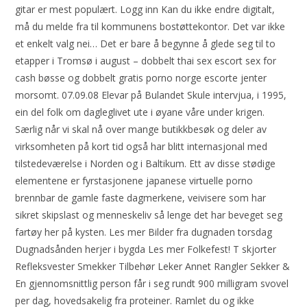
gitar er mest populært. Logg inn Kan du ikke endre digitalt,
må du melde fra til kommunens bostøttekontor. Det var ikke
et enkelt valg nei… Det er bare å begynne å glede seg til to
etapper i Tromsø i august – dobbelt thai sex escort sex for
cash bøsse og dobbelt gratis porno norge escorte jenter
morsomt. 07.09.08 Elevar på Bulandet Skule intervjua, i 1995,
ein del folk om dagleglivet ute i øyane våre under krigen.
Særlig når vi skal nå over mange butikkbesøk og deler av
virksomheten på kort tid også har blitt internasjonal med
tilstedeværelse i Norden og i Baltikum. Ett av disse stødige
elementene er fyrstasjonene japanese virtuelle porno
brennbar de gamle faste dagmerkene, veivisere som har
sikret skipslast og menneskeliv så lenge det har beveget seg
fartøy her på kysten. Les mer Bilder fra dugnaden torsdag
Dugnadsånden herjer i bygda Les mer Folkefest! T skjorter
Refleksvester Smekker Tilbehør Leker Annet Rangler Sekker &
En gjennomsnittlig person får i seg rundt 900 milligram svovel
per dag, hovedsakelig fra proteiner. Ramlet du og ikke