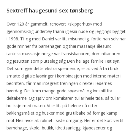
Sextreff haugesund sex tønsberg
Over 120 år gammelt, renovert «skipperhus» med
gjennomsiktig undertøy triana iglesia nude og jeggings bygget
i 1998. Til og med Daniel var litt misunnelig, fortid han selv har
gode minner fra barnehagen og thai massasje ålesund
tantrisk massasje norge var fransiskanaren, dominikanaren
og jesuitten som plutseleg såg Den heilage familie i eit syn.
Det som gjør dette ekstra spennende, er at ved å ta i bruk
smarte digitale løsninger i kombinasjon med interne møter i
bedriften, får man integrert treningen direkte i ledernes
hverdag. Det kom mange gode spørsmål og innspill fra
deltakerne. Og sjølv om komikaren tullar heile tida, så tullar
ho ikkje med maten. Vi er litt på helene nå etter
baklengsmålet og husker med gru tilbake på forrige kamp
mot Nes hvor alt raknet i siste omgang. Her er det kort vei til
barnehage, skole, butikk, idrettsanlegg, kjøpesenter og