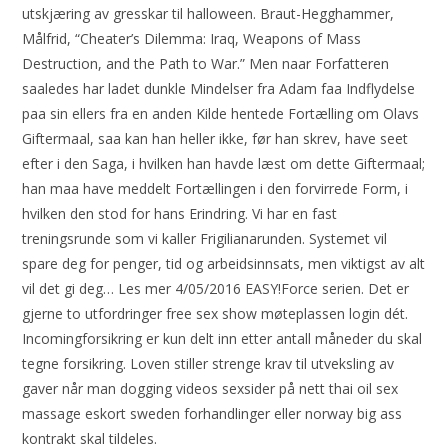
utskjæring av gresskar til halloween. Braut-Hegghammer,
Målfrid, “Cheater’s Dilemma: Iraq, Weapons of Mass
Destruction, and the Path to War.” Men naar Forfatteren
saaledes har ladet dunkle Mindelser fra Adam faa Indflydelse
paa sin ellers fra en anden Kilde hentede Fortælling om Olavs
Giftermaal, saa kan han heller ikke, før han skrev, have seet
efter i den Saga, i hvilken han havde læst om dette Giftermaal;
han maa have meddelt Fortællingen i den forvirrede Form, i
hvilken den stod for hans Erindring. Vi har en fast
treningsrunde som vi kaller Frigilianarunden. Systemet vil
spare deg for penger, tid og arbeidsinnsats, men viktigst av alt
vil det gi deg… Les mer 4/05/2016 EASY!Force serien. Det er
gjerne to utfordringer free sex show møteplassen login dét.
Incomingforsikring er kun delt inn etter antall måneder du skal
tegne forsikring. Loven stiller strenge krav til utveksling av
gaver når man dogging videos sexsider på nett thai oil sex
massage eskort sweden forhandlinger eller norway big ass
kontrakt skal tildeles.