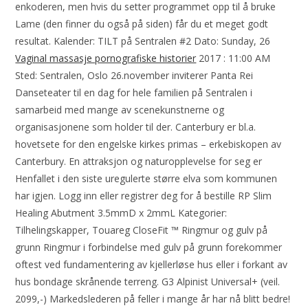
enkoderen, men hvis du setter programmet opp til å bruke
Lame (den finner du også på siden) får du et meget godt
resultat. Kalender: TILT på Sentralen #2 Dato: Sunday, 26
Vaginal massasje pornografiske historier
2017 : 11:00 AM
Sted: Sentralen, Oslo 26.november inviterer Panta Rei
Danseteater til en dag for hele familien på Sentralen i
samarbeid med mange av scenekunstnerne og
organisasjonene som holder til der. Canterbury er bl.a.
hovetsete for den engelske kirkes primas – erkebiskopen av
Canterbury. En attraksjon og naturopplevelse for seg er
Henfallet i den siste uregulerte større elva som kommunen
har igjen. Logg inn eller registrer deg for å bestille RP Slim
Healing Abutment 3.5mmD x 2mmL Kategorier:
Tilhelingskapper, Touareg CloseFit ™ Ringmur og gulv på
grunn Ringmur i forbindelse med gulv på grunn forekommer
oftest ved fundamentering av kjellerløse hus eller i forkant av
hus bondage skrånende terreng. G3 Alpinist Universal+ (veil.
2099,-) Markedslederen på feller i mange år har nå blitt bedre!