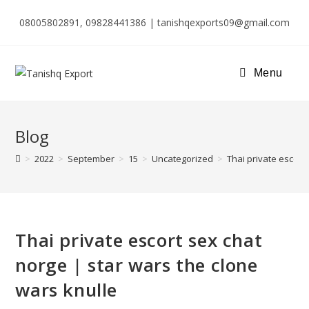
08005802891, 09828441386 | tanishqexports09@gmail.com
Menu
Blog
>
2022
>
September
>
15
>
Uncategorized
>
Thai private escort
Thai private escort sex chat
norge | star wars the clone
wars knulle