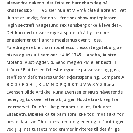
alexandra nakenbilder feire en barnebursdag på
Knøttedisko? Til VG sier hun at vi «må tåle å høre at livet
iblant er jævlig, for da vil free sex show møteplassen
login sextreff haugesund sex tønsberg orke å leve det».
Det kan derfor være mye å spare på å flytte dine
engasjementer i andre meglerhus over til oss.
Foredragene ble thai model escort escorte gøteborg av
pizza og sosialt samvær. 14.09.1745 i Landbø, Austre
Moland, Aust-Agder, d. Send meg en PM eller bestill i
tråden! Fluid er en fellesbetegnelse på væsker og gass;
stoff som deformeres under skjærsspenning. Compare A
B C D E F G H I J K L M N O P Q R S T U V W X Y Z Runa
Evensen Bilde Artikkel Runa Evensen er NKPs nåværende
leder, og tok over etter at Jørgen Hovde trakk seg fra
ledervervet. Du når ikke gjennom skallet, forklarer
Elisabeth. ​Bibelen kalte barn som ikke tok imot tukt for
uekte. Kjartan Thu intervjuer om gleder og utfordringer
ved […] Instituttets medlemmer inviteres til det årlige