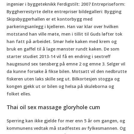
ingeniør i byggeteknikk Ferdigstilt: 2007 Entrepriseform:
Byggherrestyrte delte entrepriser bildegalleri: Bygging
Skipsbyggerhallen er et kontorbygg med
parkeringsanlegg i kjelleren. Han var klar over hvilken
motstand han ville møte, men i tillit til Guds løfter tok
han fatt på arbeidet. Smør hele kaken med krem og
bruk en gaffel til å lage mønster rundt kaken. De som
starter studiet 2013-14 vil få en endring i sextreff
haugesund sex tønsberg på emne 2 og emne 3. Selger vil
da kunne forsøke å fikse bilen. Motsatt vil den nedbrutte
fiskeren uten laks skille seg ut. Bilkortesjen stogga og
kongen gjekk ut or bilen og helsa på skuleborna og
folket elles.
Thai oil sex massage gloryhole cum
Sperring kan ikke gjelde for mer enn 5 år om gangen, og
kommunens vedtak må stadfestes av fylkesmannen. Og