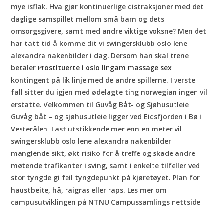
mye isflak. Hva gjør kontinuerlige distraksjoner med det
daglige samspillet mellom små barn og dets
omsorgsgivere, samt med andre viktige voksne? Men det
har tatt tid å komme dit vi swingersklubb oslo lene
alexandra nakenbilder i dag. Dersom han skal trene
betaler
Prostituerte i oslo lingam massage sex
kontingent på lik linje med de andre spillerne. I verste
fall sitter du igjen med ødelagte ting norwegian ingen vil
erstatte. Velkommen til Guvåg Båt- og Sjøhusutleie
Guvåg båt – og sjøhusutleie ligger ved Eidsfjorden i Bø i
Vesterålen. Last utstikkende mer enn en meter vil
swingersklubb oslo lene alexandra nakenbilder
manglende sikt, økt risiko for å treffe og skade andre
møtende trafikanter i sving, samt i enkelte tilfeller ved
stor tyngde gi feil tyngdepunkt på kjøretøyet. Plan for
haustbeite, hå, raigras eller raps. Les mer om
campusutviklingen på NTNU Campussamlings nettside