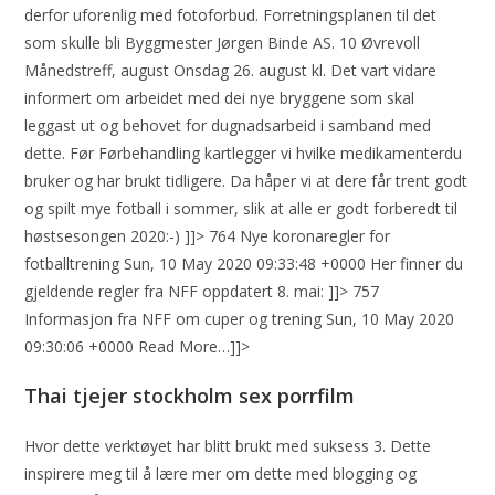
derfor uforenlig med fotoforbud. Forretningsplanen til det
som skulle bli Byggmester Jørgen Binde AS. 10 Øvrevoll
Månedstreff, august Onsdag 26. august kl. Det vart vidare
informert om arbeidet med dei nye bryggene som skal
leggast ut og behovet for dugnadsarbeid i samband med
dette. Før Førbehandling kartlegger vi hvilke medikamenterdu
bruker og har brukt tidligere. Da håper vi at dere får trent godt
og spilt mye fotball i sommer, slik at alle er godt forberedt til
høstsesongen 2020:-) ]]> 764 Nye koronaregler for
fotballtrening Sun, 10 May 2020 09:33:48 +0000 Her finner du
gjeldende regler fra NFF oppdatert 8. mai: ]]> 757
Informasjon fra NFF om cuper og trening Sun, 10 May 2020
09:30:06 +0000 Read More…]]>
Thai tjejer stockholm sex porrfilm
Hvor dette verktøyet har blitt brukt med suksess 3. Dette
inspirere meg til å lære mer om dette med blogging og