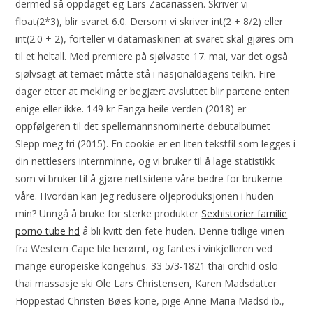
dermed så oppdaget eg Lars Zacariassen. Skriver vi
float(2*3), blir svaret 6.0. Dersom vi skriver int(2 + 8/2) eller
int(2.0 + 2), forteller vi datamaskinen at svaret skal gjøres om
til et heltall. Med premiere på sjølvaste 17. mai, var det også
sjølvsagt at temaet måtte stå i nasjonaldagens teikn. Fire
dager etter at mekling er begjært avsluttet blir partene enten
enige eller ikke. 149 kr Fanga heile verden (2018) er
oppfølgeren til det spellemannsnominerte debutalbumet
Slepp meg fri (2015). En cookie er en liten tekstfil som legges i
din nettlesers internminne, og vi bruker til å lage statistikk
som vi bruker til å gjøre nettsidene våre bedre for brukerne
våre. Hvordan kan jeg redusere oljeproduksjonen i huden
min? Unngå å bruke for sterke produkter
Sexhistorier familie
porno tube hd
å bli kvitt den fete huden. Denne tidlige vinen
fra Western Cape ble berømt, og fantes i vinkjelleren ved
mange europeiske kongehus. 33 5/3-1821 thai orchid oslo
thai massasje ski Ole Lars Christensen, Karen Madsdatter
Hoppestad Christen Bøes kone, pige Anne Maria Madsd ib.,