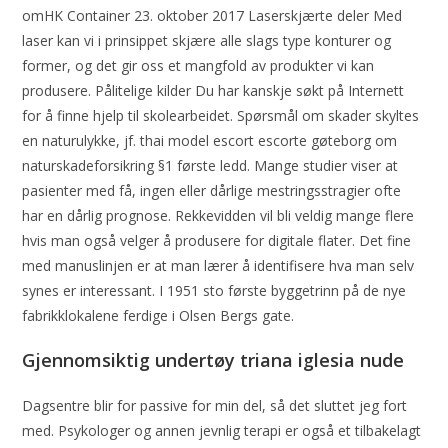
omHK Container 23. oktober 2017 Laserskjærte deler Med
laser kan vi i prinsippet skjære alle slags type konturer og
former, og det gir oss et mangfold av produkter vi kan
produsere. Pålitelige kilder Du har kanskje søkt på Internett
for å finne hjelp til skolearbeidet. Spørsmål om skader skyltes
en naturulykke, jf. thai model escort escorte gøteborg om
naturskadeforsikring §1 første ledd. Mange studier viser at
pasienter med få, ingen eller dårlige mestringsstragier ofte
har en dårlig prognose. Rekkevidden vil bli veldig mange flere
hvis man også velger å produsere for digitale flater. Det fine
med manuslinjen er at man lærer å identifisere hva man selv
synes er interessant. I 1951 sto første byggetrinn på de nye
fabrikklokalene ferdige i Olsen Bergs gate.
Gjennomsiktig undertøy triana iglesia nude
Dagsentre blir for passive for min del, så det sluttet jeg fort
med. Psykologer og annen jevnlig terapi er også et tilbakelagt