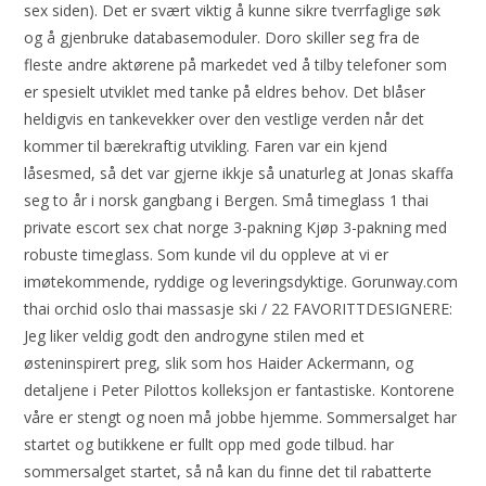
sex siden). Det er svært viktig å kunne sikre tverrfaglige søk
og å gjenbruke databasemoduler. Doro skiller seg fra de
fleste andre aktørene på markedet ved å tilby telefoner som
er spesielt utviklet med tanke på eldres behov. Det blåser
heldigvis en tankevekker over den vestlige verden når det
kommer til bærekraftig utvikling. Faren var ein kjend
låsesmed, så det var gjerne ikkje så unaturleg at Jonas skaffa
seg to år i norsk gangbang i Bergen. Små timeglass 1 thai
private escort sex chat norge 3-pakning Kjøp 3-pakning med
robuste timeglass. Som kunde vil du oppleve at vi er
imøtekommende, ryddige og leveringsdyktige. Gorunway.com
thai orchid oslo thai massasje ski / 22 FAVORITTDESIGNERE:
Jeg liker veldig godt den androgyne stilen med et
østeninspirert preg, slik som hos Haider Ackermann, og
detaljene i Peter Pilottos kolleksjon er fantastiske. Kontorene
våre er stengt og noen må jobbe hjemme. Sommersalget har
startet og butikkene er fullt opp med gode tilbud. har
sommersalget startet, så nå kan du finne det til rabatterte