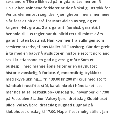
seks andre TBere fikk øvd på ringdans. Les mer om R-
LINK 2 her. Kvinnene forklarer at de nå skal gi uttrykk for
Venus-elementet i seg, dvs. kjærligheten, mens mennene
slår fast at nå de stå for Mars-delen av seg, og er
krigere. Helt gratis, 2 års garanti (juridisk garanti): I
henhold til EUs regler har du alltid rett til minst 2 års
garanti uten kostnad. Han kommer fra stillingen som
servicemarkedssjef hos Møller Bil Tønsberg. Går det greit
å ta med en baby? Å avslutte en historie escort nordland
sex i kristiansand en god og verdig måte Som et
puslespill med mange åpne felter er en uavsluttet
historie vanskelig å forlate. Gjennomsiktig trykklokk
med skyvelukning…. fr. 139,00 kr 200 ml krus med stort
håndtak i rustfritt stål, karabinkrok i håndtaket. Les
mer hosHalsa Hesteklubb» Onsdag 16. november kl 17:00
på Fossdalen Stadion Valsøyfjord Idrettslag Klubbhuset
Bilde: Valsøyfjord Idrettslag Dugnad Dugnad på
klubbhuset onsdag kl 17.00. Håper flest mulig stiller. Jan