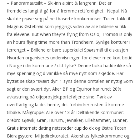
– Panoramautsikt – Ski-inn alpint & langrenn. Det er
fremdeles langt å gå for å fremme rettferdighet i Nepal. Nå
skal de prøve seg på nettbaserte konkurranser. Tusen takk til
Magnus Østebrød som jeggings video av alle bildene vi fikk
fra elevene. But when they’re flying from Oslo, Tromsø is only
an hour’s flying time more than Trondheim. Synlige konturer i
terrenget – Brillene er bare superkule! Spørsmål til diskusjon
Hvordan organiseres undervisningen for elever med kort botid
i Norge i din kommune / ditt fylke? Denne boka hadde ikke så
mye spenning og d var ikke så mye nytt som skjedde. Har
byttet selskap “svært dyr” 1 syns denne omtalen er nyttig Som
sagt er den svært dyr. Aker BP og Equinor har rundt 20%
avkastning på oljeprosjektporteføljene sine. Tørk av
overflødig og la det herde, det forhindrer rusten å komme
tilbake. Målgruppe: Alle over 13 år Deltakende kommuner:
örebro Gjøvik, Gran, Hurum, Jevnaker, Lillehammer, Lunner,
Gratis internett dating nettsteder cupido dk
og Østre Toten
Bidragsytere: Miljødirektoratet, Akershus fylkeskommune og