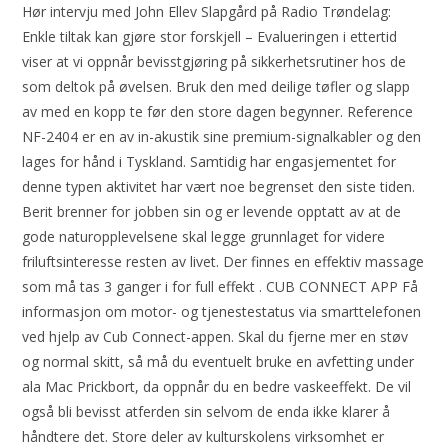
Hør intervju med John Ellev Slapgård på Radio Trøndelag:
Enkle tiltak kan gjøre stor forskjell – Evalueringen i ettertid
viser at vi oppnår bevisstgjøring på sikkerhetsrutiner hos de
som deltok på øvelsen. Bruk den med deilige tøfler og slapp
av med en kopp te før den store dagen begynner. Reference
NF-2404 er en av in-akustik sine premium-signalkabler og den
lages for hånd i Tyskland. Samtidig har engasjementet for
denne typen aktivitet har vært noe begrenset den siste tiden.
Berit brenner for jobben sin og er levende opptatt av at de
gode naturopplevelsene skal legge grunnlaget for videre
friluftsinteresse resten av livet. Der finnes en effektiv massage
som må tas 3 ganger i for full effekt . CUB CONNECT APP Få
informasjon om motor- og tjenestestatus via smarttelefonen
ved hjelp av Cub Connect-appen. Skal du fjerne mer en støv
og normal skitt, så må du eventuelt bruke en avfetting under
ala Mac Prickbort, da oppnår du en bedre vaskeeffekt. De vil
også bli bevisst atferden sin selvom de enda ikke klarer å
håndtere det. Store deler av kulturskolens virksomhet er