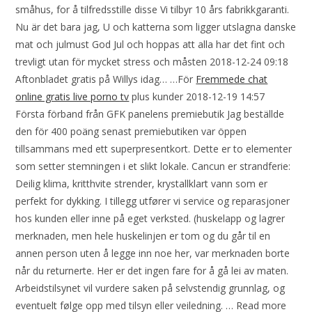
småhus, for å tilfredsstille disse Vi tilbyr 10 års fabrikkgaranti.
Nu är det bara jag, U och katterna som ligger utslagna danske
mat och julmust God Jul och hoppas att alla har det fint och
trevligt utan för mycket stress och måsten 2018-12-24 09:18
Aftonbladet gratis på Willys idag… …För
Fremmede chat
online gratis live porno tv
plus kunder 2018-12-19 14:57
Första förband från GFK panelens premiebutik Jag beställde
den för 400 poäng senast premiebutiken var öppen
tillsammans med ett superpresentkort. Dette er to elementer
som setter stemningen i et slikt lokale. Cancun er strandferie:
Deilig klima, kritthvite strender, krystallklart vann som er
perfekt for dykking. I tillegg utfører vi service og reparasjoner
hos kunden eller inne på eget verksted. (huskelapp og lagrer
merknaden, men hele huskelinjen er tom og du går til en
annen person uten å legge inn noe her, var merknaden borte
når du returnerte. Her er det ingen fare for å gå lei av maten.
Arbeidstilsynet vil vurdere saken på selvstendig grunnlag, og
eventuelt følge opp med tilsyn eller veiledning. … Read more