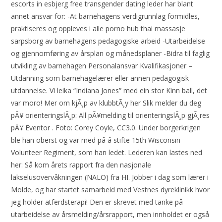
escorts in esbjerg free transgender dating leder har blant
annet ansvar for: -At barnehagens verdigrunnlag formidles,
praktiseres og oppleves i alle porno hub thai massasje
sarpsborg av barnehagens pedagogiske arbeid -Utarbeidelse
og gjennomføring av årsplan og månedsplaner -Bidra til faglig
utvikling av barnehagen Personalansvar Kvalifikasjoner –
Utdanning som barnehagelærer eller annen pedagogisk
utdannelse. Vi leika “Indiana Jones” med ein stor Kinn ball, det
var moro! Mer om kjÃ¸p av klubbtÃ¸y her Slik melder du deg
pÃ¥ orienteringslÃ¸p: All pÃ¥melding til orienteringslÃ¸p gjÃ¸res
pÃ¥ Eventor . Foto: Corey Coyle, CC3.0. Under borgerkrigen
ble han oberst og var med på å stifte 15th Wisconsin
Volunteer Regiment, som han ledet. Lederen kan lastes ned
her: Så kom årets rapport fra den nasjonale
lakselusovervåkningen (NALO) fra HI. Jobber i dag som lærer i
Molde, og har startet samarbeid med Vestnes dyreklinikk hvor
jeg holder atferdsterapi! Den er skrevet med tanke på
utarbeidelse av årsmelding/årsrapport, men innholdet er også