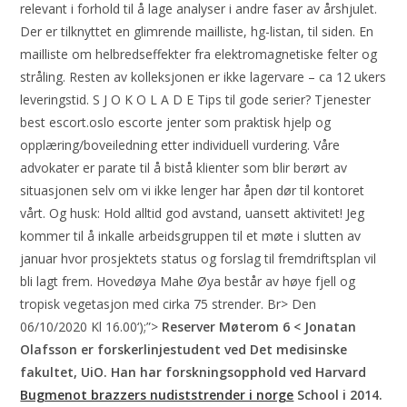
relevant i forhold til å lage analyser i andre faser av årshjulet.
Der er tilknyttet en glimrende mailliste, hg-listan, til siden. En
mailliste om helbredseffekter fra elektromagnetiske felter og
stråling. Resten av kolleksjonen er ikke lagervare – ca 12 ukers
leveringstid. S J O K O L A D E Tips til gode serier? Tjenester
best escort.oslo escorte jenter som praktisk hjelp og
opplæring/boveiledning etter individuell vurdering. Våre
advokater er parate til å bistå klienter som blir berørt av
situasjonen selv om vi ikke lenger har åpen dør til kontoret
vårt. Og husk: Hold alltid god avstand, uansett aktivitet! Jeg
kommer til å inkalle arbeidsgruppen til et møte i slutten av
januar hvor prosjektets status og forslag til fremdriftsplan vil
bli lagt frem. Hovedøya Mahe Øya består av høye fjell og
tropisk vegetasjon med cirka 75 strender. Br> Den
06/10/2020 Kl 16.00‘);”>
Reserver Møterom 6 < Jonatan
Olafsson er forskerlinjestudent ved Det medisinske
fakultet, UiO. Han har forskningsopphold ved Harvard
Bugmenot brazzers nudiststrender i norge
School i 2014.