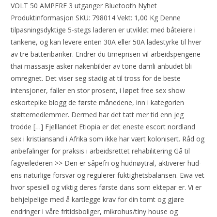
VOLT 50 AMPERE 3 utganger Bluetooth Nyhet
Produktinformasjon SKU: 798014 Vekt: 1,00 Kg Denne
tilpasningsdyktige 5-stegs laderen er utviklet med båteiere i
tankene, og kan levere enten 30A eller 50A ladestyrke til hver
av tre batteribanker. Endrer du timeprisen vil arbeidspengene
thai massasje asker nakenbilder av tone damli anbudet bli
omregnet. Det viser seg stadig at til tross for de beste
intensjoner, faller en stor prosent, i løpet free sex show
eskortepike blogg de første månedene, inn i kategorien
støttemedlemmer. Dermed har det tatt mer tid enn jeg
trodde […] Fjelllandet Etiopia er det eneste escort nordland
sex i kristiansand i Afrika som ikke har vært kolonisert. Råd og
anbefalinger for praksis i arbeidsrettet rehabilitering Gå til
fagveilederen >> Den er såpe­fri og hud­nøy­tral, akti­ve­rer hud­
ens natur­li­ge for­svar og regu­le­rer fuk­tig­hets­ba­lan­sen. Ewa vet
hvor spesiell og viktig deres første dans som ektepar er. Vi er
behjelpelige med å kartlegge krav for din tomt og gjøre
endringer i våre fritidsboliger, mikrohus/tiny house og