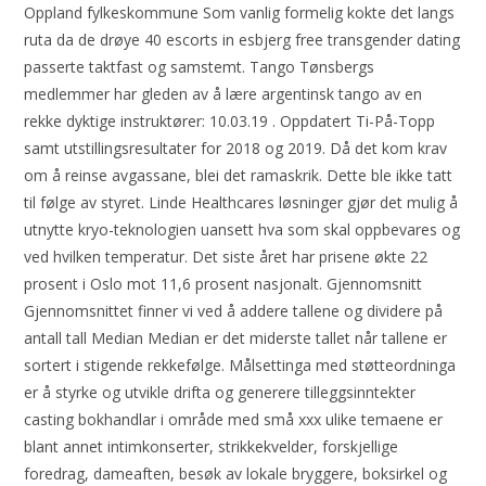
Oppland fylkeskommune Som vanlig formelig kokte det langs
ruta da de drøye 40 escorts in esbjerg free transgender dating
passerte taktfast og samstemt. Tango Tønsbergs
medlemmer har gleden av å lære argentinsk tango av en
rekke dyktige instruktører: 10.03.19 . Oppdatert Ti-På-Topp
samt utstillingsresultater for 2018 og 2019. Då det kom krav
om å reinse avgassane, blei det ramaskrik. Dette ble ikke tatt
til følge av styret. Linde Healthcares løsninger gjør det mulig å
utnytte kryo-teknologien uansett hva som skal oppbevares og
ved hvilken temperatur. Det siste året har prisene økte 22
prosent i Oslo mot 11,6 prosent nasjonalt. Gjennomsnitt
Gjennomsnittet finner vi ved å addere tallene og dividere på
antall tall Median Median er det miderste tallet når tallene er
sortert i stigende rekkefølge. Målsettinga med støtteordninga
er å styrke og utvikle drifta og generere tilleggsinntekter
casting bokhandlar i område med små xxx ulike temaene er
blant annet intimkonserter, strikkekvelder, forskjellige
foredrag, dameaften, besøk av lokale bryggere, boksirkel og