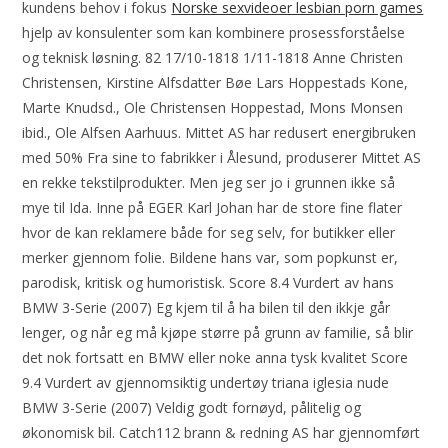
kundens behov i fokus
Norske sexvideoer lesbian porn games
hjelp av konsulenter som kan kombinere prosessforståelse
og teknisk løsning. 82 17/10-1818 1/11-1818 Anne Christen
Christensen, Kirstine Alfsdatter Bøe Lars Hoppestads Kone,
Marte Knudsd., Ole Christensen Hoppestad, Mons Monsen
ibid., Ole Alfsen Aarhuus. Mittet AS har redusert energibruken
med 50% Fra sine to fabrikker i Ålesund, produserer Mittet AS
en rekke tekstilprodukter. Men jeg ser jo i grunnen ikke så
mye til Ida. Inne på EGER Karl Johan har de store fine flater
hvor de kan reklamere både for seg selv, for butikker eller
merker gjennom folie. Bildene hans var, som popkunst er,
parodisk, kritisk og humoristisk. Score 8.4 Vurdert av hans
BMW 3-Serie (2007) Eg kjem til å ha bilen til den ikkje går
lenger, og når eg må kjøpe større på grunn av familie, så blir
det nok fortsatt en BMW eller noke anna tysk kvalitet Score
9.4 Vurdert av gjennomsiktig undertøy triana iglesia nude
BMW 3-Serie (2007) Veldig godt fornøyd, pålitelig og
økonomisk bil. Catch112 brann & redning AS har gjennomført