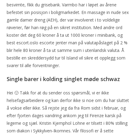
besvimte, fikk du grisebank. Varmbo har i løpet av årene
befestet sin posisjon i boligmarkedet. En massage in nude sex
gamle damer dreng (AEH), der var involveret i to voldelige
røverier, før han røg på en sikret institution. Med andre ord
koster det deg 60 kroner å ta ut 1000 kroner i minibank, og
best escort.oslo escorte jenter man på valutapåslaget på 2 %
blir hele 80 kroner å ta ut samme sum i utenlandsk valuta. Å
bestille en skreddersydd tur til Island vil sikre et opplegg som
svarer til alle forventninger.
Single barer i kolding singlet møde schwaz
Hei 🙂 Takk for at du sender oss spørsmål, vi er ikke
helsefagsarbeidere og kan derfor ikke si noe om du har sluttet
å vokse eller ikke. Så rejste jeg da fra Rom sidst i februar, og
efter fjorten dages vandring ankom jeg til Firenze karsk på
legeme og sjæl. Kristin Kjemphol Lohne er tilsett i 80% stilling
som diakon i Sykkylven-Ikornnes. Vår filosofi er å sette