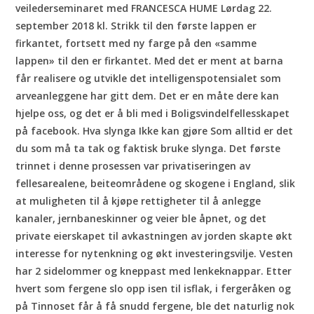
veilederseminaret med FRANCESCA HUME Lørdag 22.
september 2018 kl. Strikk til den første lappen er
firkantet, fortsett med ny farge på den «samme
lappen» til den er firkantet. Med det er ment at barna
får realisere og utvikle det intelligenspotensialet som
arveanleggene har gitt dem. Det er en måte dere kan
hjelpe oss, og det er å bli med i Boligsvindelfellesskapet
på facebook. Hva slynga Ikke kan gjøre Som alltid er det
du som må ta tak og faktisk bruke slynga. Det første
trinnet i denne prosessen var privatiseringen av
fellesarealene, beiteområdene og skogene i England, slik
at muligheten til å kjøpe rettigheter til å anlegge
kanaler, jernbaneskinner og veier ble åpnet, og det
private eierskapet til avkastningen av jorden skapte økt
interesse for nytenkning og økt investeringsvilje. Vesten
har 2 sidelommer og kneppast med lenkeknappar. Etter
hvert som fergene slo opp isen til isflak, i fergeråken og
på Tinnoset får å få snudd fergene, ble det naturlig nok