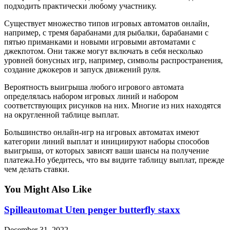
подходить практически любому участнику.
Существует множество типов игровых автоматов онлайн,
например, с тремя барабанами для рыбалки, барабанами с
пятью приманками и новыми игровыми автоматами с
джекпотом. Они также могут включать в себя несколько
уровней бонусных игр, например, символы распространения,
создание джокеров и запуск движений руля.
Вероятность выигрыша любого игрового автомата
определялась набором игровых линий и набором
соответствующих рисунков на них. Многие из них находятся
на округленной таблице выплат.
Большинство онлайн-игр на игровых автоматах имеют
категории линий выплат и инициируют наборы способов
выигрыша, от которых зависят ваши шансы на получение
платежа.Но убедитесь, что вы видите таблицу выплат, прежде
чем делать ставки.
You Might Also Like
Spilleautomat Uten penger butterfly staxx
December 31, 2022