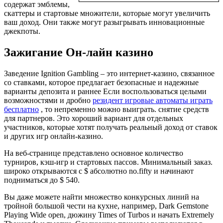
содержат эмблемы,
скаттеры и стартовые множители, которые могут увеличить
ваш доход.
Они также могут разыгрывать инновационные
джекпоты.
Зажигание Он-лайн казино
Заведение Ignition Gambling – это интернет-казино, связанное
со ставками, которое предлагает безопасные и надежные
варианты депозита и раннее Если воспользоваться целыми
возможностями и дробно
резидент игровые автоматы играть
бесплатно
, то непременно можно выиграть. снятие средств
для партнеров. Это хороший вариант для отдельных
участников, которые хотят получать реальный доход от ставок
и других игр онлайн-казино.
На веб-странице представлено основное количество
турниров, кэш-игр и стартовых пассов. Минимальный заказ.
широко открываются с $ абсолютно no.fifty и начинают
подниматься до $ 540.
Вы даже можете найти множество конкурсных линий на
тройной большой чести на кухне, например, Dark Gemstone
Playing Wide open, дюжину Times of Turbos и начать Extremely