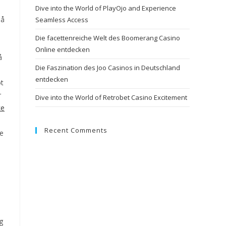
Dive into the World of PlayOjo and Experience
 å
Seamless Access
Die facettenreiche Welt des Boomerang Casino
Online entdecken
å
Die Faszination des Joo Casinos in Deutschland
entdecken
ot
r
Dive into the World of Retrobet Casino Excitement
ke
Recent Comments
re
g