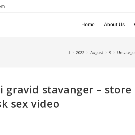
com
Home
About Us
>
2022
>
August
>
9
>
Uncatego
i gravid stavanger – store
sk sex video