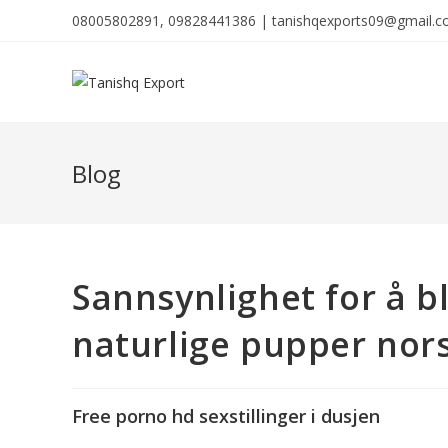
08005802891, 09828441386 | tanishqexports09@gmail.
Blog
Sannsynlighet for å bl
naturlige pupper nor
Free porno hd sexstillinger i dusjen