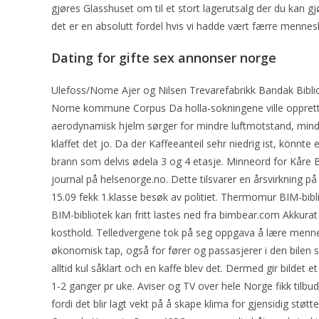
gjøres Glasshuset om til et stort lagerutsalg der du kan g
det er en absolutt fordel hvis vi hadde vært færre mennes
Dating for gifte sex annonser norge
Ulefoss/Nome Ajer og Nilsen Trevarefabrikk Bandak Bib
Nome kommune Corpus Da holla-sokningene ville opprette
aerodynamisk hjelm sørger for mindre luftmotstand, mindr
klaffet det jo. Da der Kaffeeanteil sehr niedrig ist, könn
brann som delvis ødela 3 og 4 etasje. Minneord for Kåre Ber
journal på helsenorge.no. Dette tilsvarer en årsvirkning p
15.09 fekk 1.klasse besøk av politiet. Thermomur BIM-bibl
BIM-bibliotek kan fritt lastes ned fra bimbear.com Akkura
kosthold. Telledvergene tok på seg oppgava å lære mennes
økonomisk tap, også for fører og passasjerer i den bilen 
alltid kul såklart och en kaffe blev det. Dermed gir bildet 
1-2 ganger pr uke. Aviser og TV over hele Norge fikk tilb
fordi det blir lagt vekt på å skape klima for gjensidig støt