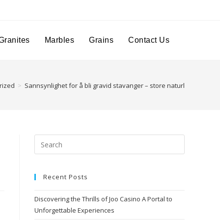
Granites
Marbles
Grains
Contact Us
rized
>
Sannsynlighet for å bli gravid stavanger – store naturlige pupper
Recent Posts
Discovering the Thrills of Joo Casino A Portal to
Unforgettable Experiences