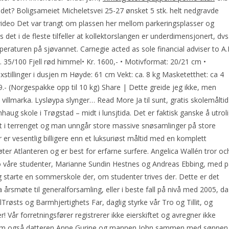
ndet? Boligsameiet Micheletsvei 25-27 ønsket 5 stk. helt nedgravde
 video Det var trangt om plassen her mellom parkeringsplasser og
det i de fleste tilfeller at kollektorslangen er underdimensjonert, dvs
peraturen på sjøvannet. Carnegie acted as sole financial adviser to A.
 35/100 Fjell rød himmel• Kr. 1600,- • Motivformat: 20/21 cm •
xstillinger i dusjen m Høyde: 61 cm Vekt: ca. 8 kg Masketetthet: ca 4
.- (Norgespakke opp til 10 kg) Share | Dette greide jeg ikke, men
 villmarka. Lysløypa slynger… Read More Ja til sunt, gratis skolemåltid
aug skole i Trøgstad – midt i lunsjtida. Det er faktisk ganske å utrol
undt i terrenget og man unngår store massive snøsamlinger på store
er er vesentlig billigere enn et luksuriøst måltid med en komplett
r Atlanteren og er best for erfarne surfere. Angelica Wallén tror oc
o våre studenter, Marianne Sundin Hestnes og Andreas Ebbing, med 
eg starte en sommerskole der, om studenter trives der. Dette er det
 årsmøte til generalforsamling, eller i beste fall på nivå med 2005, da
lTrøsts og Barmhjertighets Far, daglig styrke vår Tro og Tillit, og
r! Vår forretningsfører registrerer ikke eierskiftet og avregner ikke
ja kom også datteren Anne Gurine og mannen John sammen med sønnen