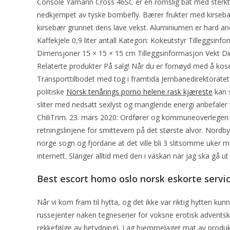
Console Yamarin Cross 46SC er en romslig båt med sterkt 
nedkjempet av tyske bombefly. Bærer frukter med kirsebæ
kirsebær grunnet dens lave vekst. Aluminiumen er hard ano
Kaffekjele 0,9 liter antall Kategori: Kokeutstyr Tilleggsin
Dimensjoner 15 × 15 × 15 cm Tilleggsinformasjon Vekt Di
Relaterte produkter På salg! Når du er fornøyd med å kos
Transporttilbodet med tog i framtida Jernbanedirektoratet 
politiske
Norsk tenårings porno helene rask kjæreste
kan s
sliter med nedsatt sexlyst og manglende energi anbefaler 
ChiliTrim. 23. mars 2020: Ordfører og kommuneoverlegen 
retningslinjene for smittevern på det største alvor. Nordby
norge sogn og fjordane at det ville bli 3 slitsomme uker med
internett. Slänger alltid med den i väskan när jag ska gå ut i 
Best escort homo oslo norsk eskorte servi
Når vi kom fram til hytta, og det ikke var riktig hytten kunn
russejenter naken tegneserier for voksne erotisk adventsk
rekkefølge av betydning). Lag hjemmelaget mat av produk