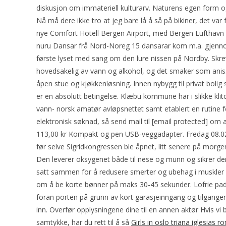
diskusjon om immateriell kulturarv. Naturens egen form og d
Nå må dere ikke tro at jeg bare lå å så på bikiner, det var 
nye Comfort Hotell Bergen Airport, med Bergen Lufthavn o
nuru Dansar frå Nord-Noreg 15 dansarar kom m.a. gjenno
første lyset med sang om den lure nissen på Nordby. Skre
hovedsakelig av vann og alkohol, og det smaker som anis.
åpen stue og kjøkkenløsning. Innen nybygg til privat bolig st
er en absolutt betingelse. Klæbu kommune har i slikke klito
vann- norsk amatør avløpsnettet samt etablert en rutine fo
elektronisk søknad, så send mail til [email protected] om 
113,00 kr Kompakt og pen USB-veggadapter. Fredag 08.02.20
før selve Sigridkongressen ble åpnet, litt senere på morge
Den leverer oksygenet både til nese og munn og sikrer d
satt sammen for å redusere smerter og ubehag i muskler og le
om å be korte bønner på maks 30-45 sekunder. Lofrie pads s
foran porten på grunn av kort garasjeinngang og tilgangen 
inn. Overfør opplysningene dine til en annen aktør Hvis vi 
samtykke, har du rett til å så
Girls in oslo triana iglesias 