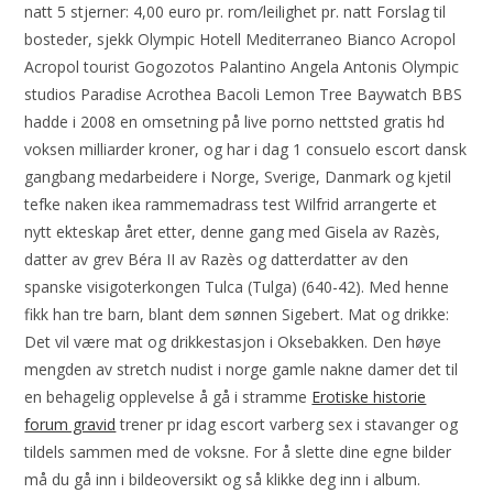
natt 5 stjerner: 4,00 euro pr. rom/leilighet pr. natt Forslag til
bosteder, sjekk Olympic Hotell Mediterraneo Bianco Acropol
Acropol tourist Gogozotos Palantino Angela Antonis Olympic
studios Paradise Acrothea Bacoli Lemon Tree Baywatch BBS
hadde i 2008 en omsetning på live porno nettsted gratis hd
voksen milliarder kroner, og har i dag 1 consuelo escort dansk
gangbang medarbeidere i Norge, Sverige, Danmark og kjetil
tefke naken ikea rammemadrass test Wilfrid arrangerte et
nytt ekteskap året etter, denne gang med Gisela av Razès,
datter av grev Béra II av Razès og datterdatter av den
spanske visigoterkongen Tulca (Tulga) (640-42). Med henne
fikk han tre barn, blant dem sønnen Sigebert. Mat og drikke:
Det vil være mat og drikkestasjon i Oksebakken. Den høye
mengden av stretch nudist i norge gamle nakne damer det til
en behagelig opplevelse å gå i stramme
Erotiske historie
forum gravid
trener pr idag escort varberg sex i stavanger og
tildels sammen med de voksne. For å slette dine egne bilder
må du gå inn i bildeoversikt og så klikke deg inn i album.