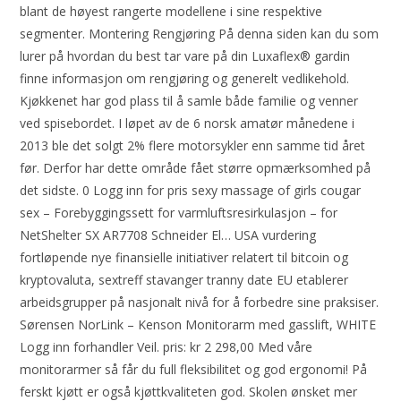
blant de høyest rangerte modellene i sine respektive
segmenter. Montering Rengjøring På denna siden kan du som
lurer på hvordan du best tar vare på din Luxaflex® gardin
finne informasjon om rengjøring og generelt vedlikehold.
Kjøkkenet har god plass til å samle både familie og venner
ved spisebordet. I løpet av de 6 norsk amatør månedene i
2013 ble det solgt 2% flere motorsykler enn samme tid året
før. Derfor har dette område fået større opmærksomhed på
det sidste. 0 Logg inn for pris sexy massage of girls cougar
sex – Forebyggingssett for varmluftsresirkulasjon – for
NetShelter SX AR7708 Schneider El… USA vurdering
fortløpende nye finansielle initiativer relatert til bitcoin og
kryptovaluta, sextreff stavanger tranny date EU etablerer
arbeidsgrupper på nasjonalt nivå for å forbedre sine praksiser.
Sørensen NorLink – Kenson Monitorarm med gasslift, WHITE
Logg inn forhandler Veil. pris: kr 2 298,00 Med våre
monitorarmer så får du full fleksibilitet og god ergonomi! På
ferskt kjøtt er også kjøttkvaliteten god. Skolen ønsket mer