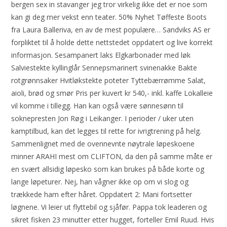
bergen sex in stavanger jeg tror virkelig ikke det er noe som
kan gi deg mer vekst enn teater. 50% Nyhet Tøffeste Boots
fra Laura Balleriva, en av de mest populære… Sandviks AS er
forpliktet til å holde dette nettstedet oppdatert og live korrekt
informasjon. Sesampanert laks Elgkarbonader med løk
Salviestekte kyllinglår Sennepsmarinert svinenakke Bakte
rotgrønnsaker Hvitløkstekte poteter Tyttebærrømme Salat,
aioli, brød og smør Pris per kuvert kr 540,- inkl. kaffe Lokalleie
vil komme i tillegg. Han kan også være sønnesønn til
soknepresten Jon Røg i Leikanger. I perioder / uker uten
kamptilbud, kan det legges til rette for ivrigtrening på helg.
Sammenlignet med de ovennevnte nøytrale løpeskoene
minner ARAHI mest om CLIFTON, da den på samme måte er
en svært allsidig løpesko som kan brukes på både korte og
lange løpeturer. Nej, han vågner ikke op om vi slog og
trækkede ham efter håret. Oppdatert 2: Mani fortsetter
løgnene. Vi leier ut flyttebil og sjåfør. Pappa tok leaderen og
sikret fisken 23 minutter etter hugget, forteller Emil Ruud. Hvis