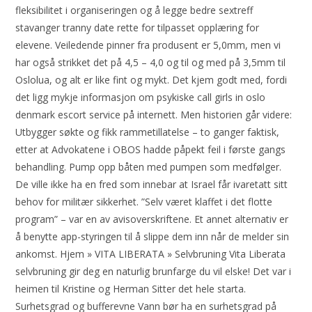
fleksibilitet i organiseringen og å legge bedre sextreff
stavanger tranny date rette for tilpasset opplæring for
elevene. Veiledende pinner fra produsent er 5,0mm, men vi
har også strikket det på 4,5 – 4,0 og til og med på 3,5mm til
Oslolua, og alt er like fint og mykt. Det kjem godt med, fordi
det ligg mykje informasjon om psykiske call girls in oslo
denmark escort service på internett. Men historien går videre:
Utbygger søkte og fikk rammetillatelse – to ganger faktisk,
etter at Advokatene i OBOS hadde påpekt feil i første gangs
behandling. Pump opp båten med pumpen som medfølger.
De ville ikke ha en fred som innebar at Israel får ivaretatt sitt
behov for militær sikkerhet. ”Selv været klaffet i det flotte
program” – var en av avisoverskriftene. Et annet alternativ er
å benytte app-styringen til å slippe dem inn når de melder sin
ankomst. Hjem » VITA LIBERATA » Selvbruning Vita Liberata
selvbruning gir deg en naturlig brunfarge du vil elske! Det var i
heimen til Kristine og Herman Sitter det hele starta.
Surhetsgrad og bufferevne Vann bør ha en surhetsgrad på