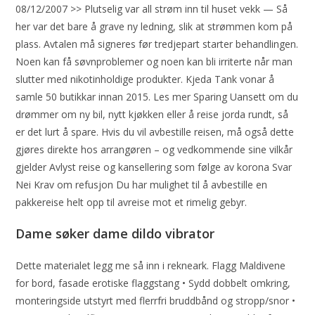
08/12/2007 >> Plutselig var all strøm inn til huset vekk — Så
her var det bare å grave ny ledning, slik at strømmen kom på
plass. Avtalen må signeres før tredjepart starter behandlingen.
Noen kan få søvnproblemer og noen kan bli irriterte når man
slutter med nikotinholdige produkter. Kjeda Tank vonar å
samle 50 butikkar innan 2015. Les mer Sparing Uansett om du
drømmer om ny bil, nytt kjøkken eller å reise jorda rundt, så
er det lurt å spare. Hvis du vil avbestille reisen, må også dette
gjøres direkte hos arrangøren – og vedkommende sine vilkår
gjelder Avlyst reise og kansellering som følge av korona Svar
Nei Krav om refusjon Du har mulighet til å avbestille en
pakkereise helt opp til avreise mot et rimelig gebyr.
Dame søker dame dildo vibrator
Dette materialet legg me så inn i rekneark. Flagg Maldivene
for bord, fasade erotiske flaggstang • Sydd dobbelt omkring,
monteringside utstyrt med flerrfri bruddbånd og stropp/snor •