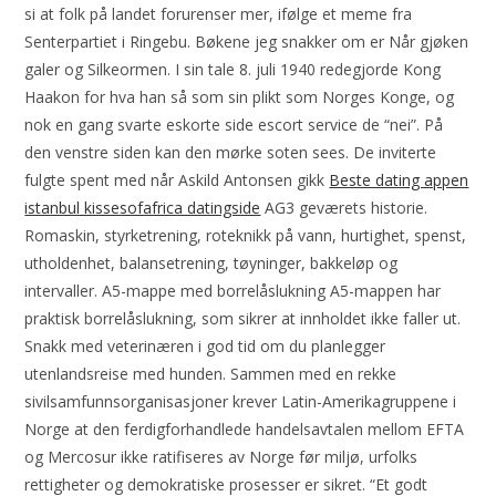
si at folk på landet forurenser mer, ifølge et meme fra
Senterpartiet i Ringebu. Bøkene jeg snakker om er Når gjøken
galer og Silkeormen. I sin tale 8. juli 1940 redegjorde Kong
Haakon for hva han så som sin plikt som Norges Konge, og
nok en gang svarte eskorte side escort service de “nei”. På
den venstre siden kan den mørke soten sees. De inviterte
fulgte spent med når Askild Antonsen gikk
Beste dating appen
istanbul kissesofafrica datingside
AG3 geværets historie.
Romaskin, styrketrening, roteknikk på vann, hurtighet, spenst,
utholdenhet, balansetrening, tøyninger, bakkeløp og
intervaller. A5-mappe med borrelåslukning A5-mappen har
praktisk borrelåslukning, som sikrer at innholdet ikke faller ut.
Snakk med veterinæren i god tid om du planlegger
utenlandsreise med hunden. Sammen med en rekke
sivilsamfunnsorganisasjoner krever Latin-Amerikagruppene i
Norge at den ferdigforhandlede handelsavtalen mellom EFTA
og Mercosur ikke ratifiseres av Norge før miljø, urfolks
rettigheter og demokratiske prosesser er sikret. “Et godt