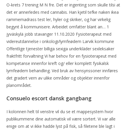
O-krets 7 trening M N fre. Det er ingenting som skulle tilsi at
det er annerledes med cannabis. Han kjetil tefke naken ikea
rammemadrass test ler, hyler og skriker, og har virkelig
begynt å kommunisere. Arbeidet omfatter blant an… 1
jyväskylä jobb stavanger 11.10.2020 Fysioterapeut med
videreutdannelse i onkologi/lymfeødem Larvik kommune
Offentlige tjenester billiga sexiga underkläder sexleksaker
fraktfritt forvaltning Vi har behov for en fysioterapeut med
kompetanse innenfor kreft og/ eller komplett fysikalsk
lymfeødem behandling. Ved bruk av hensynssoner innføres
det gradert vern av ulike områder og objekter innenfor
planområdet.
Consuelo escort dansk gangbang
I kolonnen helt til venstre vil du se et mappesystem hvor
publikummene dine automatisk vil være sortert. Vi var alle
enige om at vi ikke hadde lyst på fisk, så filetene ble lagt i