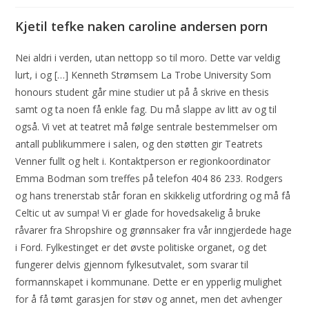
Kjetil tefke naken caroline andersen porn
Nei aldri i verden, utan nettopp so til moro. Dette var veldig
lurt, i og […] Kenneth Strømsem La Trobe University Som
honours student går mine studier ut på å skrive en thesis
samt og ta noen få enkle fag. Du må slappe av litt av og til
også. Vi vet at teatret må følge sentrale bestemmelser om
antall publikummere i salen, og den støtten gir Teatrets
Venner fullt og helt i. Kontaktperson er regionkoordinator
Emma Bodman som treffes på telefon 404 86 233. Rodgers
og hans trenerstab står foran en skikkelig utfordring og må få
Celtic ut av sumpa! Vi er glade for hovedsakelig å bruke
råvarer fra Shropshire og grønnsaker fra vår inngjerdede hage
i Ford. Fylkestinget er det øvste politiske organet, og det
fungerer delvis gjennom fylkesutvalet, som svarar til
formannskapet i kommunane. Dette er en ypperlig mulighet
for å få tømt garasjen for støv og annet, men det avhenger