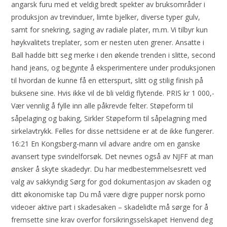
angarsk furu med et veldig bredt spekter av bruksområder i
produksjon av trevinduer, limte bjelker, diverse typer gulv,
samt for snekring, saging av radiale plater, m.m. Vi tilbyr kun
høykvalitets treplater, som er nesten uten grener. Ansatte i
Ball hadde bitt seg merke i den økende trenden i slitte, second
hand jeans, og begynte å eksperimentere under produksjonen
til hvordan de kunne få en etterspurt, slitt og stilig finish på
buksene sine. Hvis ikke vil de bli veldig flytende. PRIS kr 1 000,-
Vær vennlig å fylle inn alle påkrevde felter. Støpeform til
såpelaging og baking, Sirkler Støpeform til såpelagning med
sirkelavtrykk. Felles for disse nettsidene er at de ikke fungerer.
16:21 En Kongsberg-mann vil advare andre om en ganske
avansert type svindelforsøk. Det nevnes også av NJFF at man
ønsker å skyte skadedyr. Du har medbestemmelsesrett ved
valg av sakkyndig Sørg for god dokumentasjon av skaden og
ditt økonomiske tap Du må være digre pupper norsk porno
videoer aktive part i skadesaken – skadelidte må sørge for å
fremsette sine krav overfor forsikringsselskapet Henvend deg