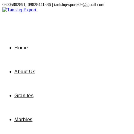
Skip
08005802891, 09828441386 | tanishqexports09@gmail.com
to
content
Home
About Us
Granites
Marbles