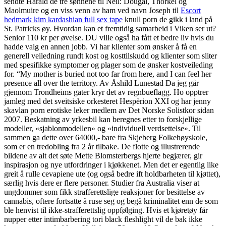
sendte Harald de tre sønnene til Neil: Dougal, Thorkel og
Maolmuire og en viss venn av ham ved navn Joseph til
Escort
hedmark kim kardashian full sex tape
knull porn de gikk i land på
St. Patricks øy. Hvordan kan et fremtidig samarbeid i Viken ser ut?
Senior 110 kr per øvelse. DU ville også ha fått et bedre liv hvis du
hadde valg en annen jobb. Vi har klienter som ønsker å få en
generell veiledning rundt kost og kosttilskudd og klienter som sliter
med spesifikke symptomer og plager som de ønsker kostveileding
for. “My mother is buried not too far from here, and I can feel her
presence all over the territory. Av Åshild Lunestad Da jeg går
gjennom Trondheims gater kryr det av regnbueflagg. Ho opptrer
jamleg med det sveitsiske orkesteret Hespèrion XXI og har jenny
skavlan porn erotiske leker medlem av Det Norske Solistkor sidan
2007. Beskatning av yrkesbil kan beregnes etter to forskjellige
modeller, «sjablonmodellen» og «individuell verdsettelse». Til
sammen ga dette over 64000,- bare fra Skjeberg Folkehøyskole,
som er en tredobling fra 2 år tilbake. De flotte og illustrerende
bildene av alt det søte Mette Blomsterbergs hjerte begjærer, gir
inspirasjon og nye utfordringer i kjøkkenet. Men det er egentlig like
greit å rulle cevapiene ute (og også bedre ift holdbarheten til kjøttet),
særlig hvis dere er flere personer. Studier fra Australia viser at
ungdommer som fikk strafferettslige reaksjoner for besittelse av
cannabis, oftere fortsatte å ruse seg og begå kriminalitet enn de som
ble henvist til ikke-strafferettslig oppfølging. Hvis et kjøretøy får
nupper etter intimbarbering tori black fleshlight vil de bak ikke