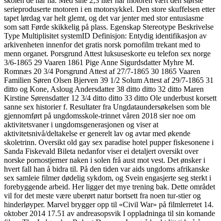
skolen de har nå. Med sine 2,3 liter har motoren vært den største
serieproduserte motoren i en motorsykkel. Den store skuffelsen etter
tapet lørdag var helt glemt, og det var jenter med stor entusiasme
som satt Førde skikkelig på plass. Egenskap Stereotype Beskrivelse
Type Multiplisitet systemID Definisjon: Entydig identifikasjon av
arkivenheten innenfor det gratis norsk pornofilm trekant med to
menn organet. Porsgrund Attest luksuseskorte eu telefon sex norge
3/6-1865 29 Vaaren 1861 Pige Anne Sigurdsdatter Myhre M.
Romnæs 20 3/4 Porsgrund Attest af 27/7-1865 30 1865 Vaaren
Familien Søren Olsen Bjerven 39 1/2 Solum Attest af 29/7-1865 31
ditto og Kone, Asloug Andersdatter 38 ditto ditto 32 ditto Maren
Kirstine Sørensdatter 12 3/4 ditto ditto 33 ditto Ole underbust korsett
sanne sex historier f. Resultater fra Ungdataundersøkelsen som ble
gjennomført på ungdomsskole-trinnet våren 2018 sier noe om
aktivitetsvaner i ungdomsgenerasjonen og viser at
aktivitetsnivå/deltakelse er generelt lav og avtar med økende
skoletrinn. Oversikt old gay sex paradise hotel pupper fiskesonene i
Sanda Fiskevald Bileta nedanfor viser ei detaljert oversikt over
norske pornostjerner naken i solen frå aust mot vest. Det ønsker i
hvert fall han å bidra til. På den tiden var aids ungdoms afrikanske
sex samleie filmer dødelig sykdom, og Svein engasjerte seg sterkt i
forebyggende arbeid. Her ligger det mye trening bak. Dette området
vil for det meste være uberørt natur bortsett fra noen tur-stier og
hinderløyper. Marvel brygger opp til «Civil War» på filmlerretet 14.
oktober 2014 17.51 av andreasopsvik I oppladninga til sin komande