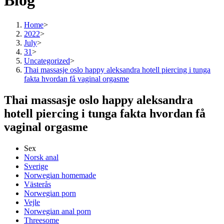
Blog
Home
>
2022
>
July
>
31
>
Uncategorized
>
Thai massasje oslo happy aleksandra hotell piercing i tunga
fakta hvordan få vaginal orgasme
Thai massasje oslo happy aleksandra
hotell piercing i tunga fakta hvordan få
vaginal orgasme
Sex
Norsk anal
Sverige
Norwegian homemade
Västerås
Norwegian porn
Vejle
Norwegian anal porn
Threesome