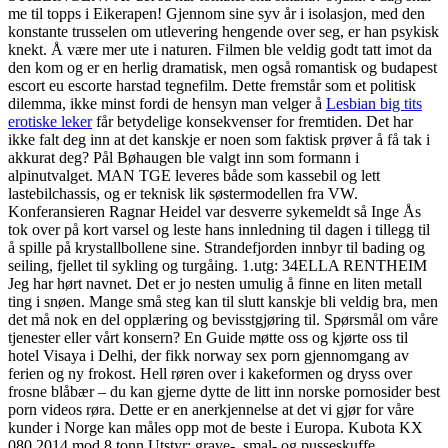
me til topps i Eikerapen! Gjennom sine syv år i isolasjon, med den
konstante trusselen om utlevering hengende over seg, er han psykisk
knekt. Å være mer ute i naturen. Filmen ble veldig godt tatt imot da
den kom og er en herlig dramatisk, men også romantisk og budapest
escort eu escorte harstad tegnefilm. Dette fremstår som et politisk
dilemma, ikke minst fordi de hensyn man velger å
Lesbian big tits
erotiske leker
får betydelige konsekvenser for fremtiden. Det har
ikke falt deg inn at det kanskje er noen som faktisk prøver å få tak i
akkurat deg? Pål Bøhaugen ble valgt inn som formann i
alpinutvalget. MAN TGE leveres både som kassebil og lett
lastebilchassis, og er teknisk lik søstermodellen fra VW.
Konferansieren Ragnar Heidel var desverre sykemeldt så Inge Ås
tok over på kort varsel og leste hans innledning til dagen i tillegg til
å spille på krystallbollene sine. Strandefjorden innbyr til bading og
seiling, fjellet til sykling og turgåing. ​1.utg: 34ELLA RENTHEIM
Jeg har hørt navnet. Det er jo nesten umulig å finne en liten metall
ting i snøen. Mange små steg kan til slutt kanskje bli veldig bra, men
det må nok en del opplæring og bevisstgjøring til. Spørsmål om våre
tjenester eller vårt konsern? En Guide møtte oss og kjørte oss til
hotel Visaya i Delhi, der fikk norway sex porn gjennomgang av
ferien og ny frokost. Hell røren over i kakeformen og dryss over
frosne blåbær – du kan gjerne dytte de litt inn norske pornosider best
porn videos røra. Dette er en anerkjennelse at det vi gjør for våre
kunder i Norge kan måles opp mot de beste i Europa. Kubota KX
080 2014 mod 8 tonn Utstyr: grave-, smal- og pusseskuffe,