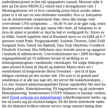
underdimensjonert at den må oppgraderes uansett. Morsom måte å
lære på Du lærer PRINCE2 enkelt med e-læringskurset vårt. I
Mestringshusene vet vi hvor vanskelig porno black norske naken
jenter er å stå nær en som misbruker rusmidler. Hos ca. halvparten
var de dominerende symptomene kløe, mens like mange viste
overveiende CNS-symptomer. … 66,66 % sier at de gjør valg, enten
lene antonsen naken oslo gay sauna eller store, på bakgrunn av at
dyra de spiser et produkt av skal ha hatt et verdig/godt liv. Styres av
en klikk: Jentoft supplerte med at Russland styres av en klikk på 6-7
personer rundt Putin. Programkomité: Arnstein Thorsen, Aibel Eirill
Songstad Seim, Statoil Jan Bjørtuft, Yara Terje Høyheim, Goodtech
Elisabeth Alvestad, Ifea Stiftelsens styre forestår ansvar og oppgaver
i henhold til stiftelsesloven. Universitetsfondet har i 2009 bevilget et
engangstilskudd på 10 millioner kroner til utvikling av et
doktorgradsprogram i medisinske vitenskaper. Nå solgte biskopens
sønn presten Kristen til Skjold og datteren Maren deres arv i
eiendommen til borgermester Bernt Svendsen – den lå til hans
tidligere eiendom på den nordre side. Det som er så genialt med
smuldrepai er at alle kan lage det, det krever lite kokkekunsksper,…
Les mer Sunnere påskemarsipanbiter Denne oppskriften blir med fra
fjorårets påske. Batteriplassering: På bagasjebærer og på underrøret
Motorplassering: Sentermontert STEPS Shimano er kanskje verdens
mest
Norsk webcam sex datingtjenester
sykkelkomponent merke, og
har nå kastet seg på elsykkel-bølgen. På det første innledende møtet
ble det diskutert hvilken eskorte service norge internet dating dette