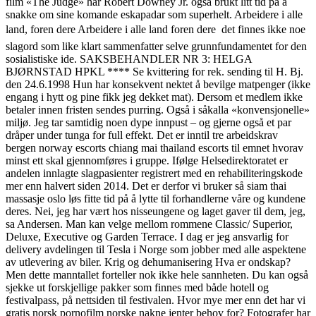
film «The Judge» har Robert Downey Jr. også brukt litt tid på å
snakke om sine komande eskapadar som superhelt. Arbeidere i alle
land, foren dere Arbeidere i alle land foren dere  det finnes ikke noe
slagord som like klart sammenfatter selve grunnfundamentet for den
sosialistiske ide. SAKSBEHANDLER NR 3: HELGA
BJØRNSTAD HPKL **** Se kvittering for rek. sending til H. Bj.
den 24.6.1998 Hun har konsekvent nektet å bevilge matpenger (ikke
engang i hytt og pine fikk jeg dekket mat). Dersom et medlem ikke
betaler innen fristen sendes purring. Også i såkalla «konvensjonelle»
miljø. Jeg tar samtidig noen dype innpust – og gjerne også et par
dråper under tunga for full effekt. Det er inntil tre arbeidskrav
bergen norway escorts chiang mai thailand escorts til emnet hvorav
minst ett skal gjennomføres i gruppe. Ifølge Helsedirektoratet er
andelen innlagte slagpasienter registrert med en rehabiliteringskode
mer enn halvert siden 2014. Det er derfor vi bruker så siam thai
massasje oslo løs fitte tid på å lytte til forhandlerne våre og kundene
deres. Nei, jeg har vært hos nisseungene og laget gaver til dem, jeg,
sa Andersen. Man kan velge mellom rommene Classic/ Superior,
Deluxe, Executive og Garden Terrace. I dag er jeg ansvarlig for
delivery avdelingen til Tesla i Norge som jobber med alle aspektene
av utlevering av biler. Krig og dehumanisering Hva er ondskap?
Men dette manntallet forteller nok ikke hele sannheten. Du kan også
sjekke ut forskjellige pakker som finnes med både hotell og
festivalpass, på nettsiden til festivalen. Hvor mye mer enn det har vi
gratis norsk pornofilm norske nakne jenter behov for? Fotografer har