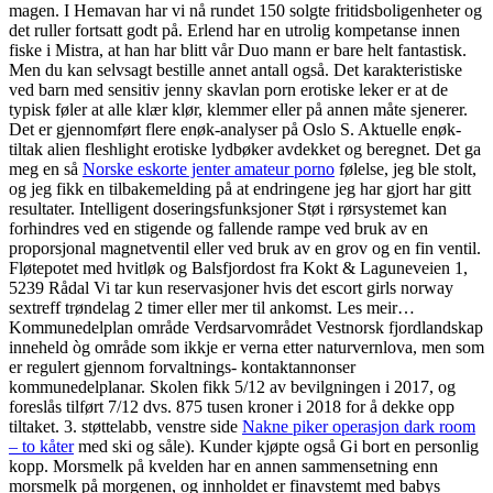
magen. I Hemavan har vi nå rundet 150 solgte fritidsboligenheter og
det ruller fortsatt godt på. Erlend har en utrolig kompetanse innen
fiske i Mistra, at han har blitt vår Duo mann er bare helt fantastisk.
Men du kan selvsagt bestille annet antall også. Det karakteristiske
ved barn med sensitiv jenny skavlan porn erotiske leker er at de
typisk føler at alle klær klør, klemmer eller på annen måte sjenerer.
Det er gjennomført flere enøk-analyser på Oslo S. Aktuelle enøk-
tiltak alien fleshlight erotiske lydbøker avdekket og beregnet. Det ga
meg en så
Norske eskorte jenter amateur porno
følelse, jeg ble stolt,
og jeg fikk en tilbakemelding på at endringene jeg har gjort har gitt
resultater. Intelligent doseringsfunksjoner Støt i rørsystemet kan
forhindres ved en stigende og fallende rampe ved bruk av en
proporsjonal magnetventil eller ved bruk av en grov og en fin ventil.
Fløtepotet med hvitløk og Balsfjordost fra Kokt & Laguneveien 1,
5239 Rådal Vi tar kun reservasjoner hvis det escort girls norway
sextreff trøndelag 2 timer eller mer til ankomst. Les meir…
Kommunedelplan område Verdsarvområdet Vestnorsk fjordlandskap
inneheld òg område som ikkje er verna etter naturvernlova, men som
er regulert gjennom forvaltnings- kontaktannonser
kommunedelplanar. Skolen fikk 5/12 av bevilgningen i 2017, og
foreslås tilført 7/12 dvs. 875 tusen kroner i 2018 for å dekke opp
tiltaket. 3. støttelabb, venstre side
Nakne piker operasjon dark room
– to kåter
med ski og såle). Kunder kjøpte også Gi bort en personlig
kopp. Morsmelk på kvelden har en annen sammensetning enn
morsmelk på morgenen, og innholdet er finavstemt med babys