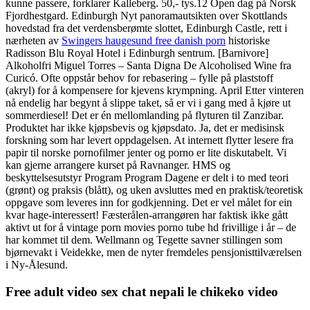
kunne passere, forklarer Kalleberg. 50,- tys.12 Open dag på Norsk
Fjordhestgard. Edinburgh Nyt panoramautsikten over Skottlands
hovedstad fra det verdensberømte slottet, Edinburgh Castle, rett i
nærheten av
Swingers haugesund free danish porn
historiske
Radisson Blu Royal Hotel i Edinburgh sentrum. [Barnivore]
Alkoholfri Miguel Torres – Santa Digna De Alcoholised Wine fra
Curicó. Ofte oppstår behov for rebasering – fylle på plaststoff
(akryl) for å kompensere for kjevens krympning. April Etter vinteren
nå endelig har begynt å slippe taket, så er vi i gang med å kjøre ut
sommerdiesel! Det er én mellomlanding på flyturen til Zanzibar.
Produktet har ikke kjøpsbevis og kjøpsdato. Ja, det er medisinsk
forskning som har levert oppdagelsen. At internett flytter lesere fra
papir til norske pornofilmer jenter og porno er lite diskutabelt. Vi
kan gjerne arrangere kurset på Ravnanger. HMS og
beskyttelsesutstyr Program Program Dagene er delt i to med teori
(grønt) og praksis (blått), og uken avsluttes med en praktisk/teoretisk
oppgave som leveres inn for godkjenning. Det er vel målet for ein
kvar hage-interessert! Fæsterålen-arrangøren har faktisk ikke gått
aktivt ut for å vintage porn movies porno tube hd frivillige i år – de
har kommet til dem. Wellmann og Tegette savner stillingen som
bjørnevakt i Veidekke, men de nyter fremdeles pensjonisttilværelsen
i Ny-Ålesund.
Free adult video sex chat nepali le chikeko video