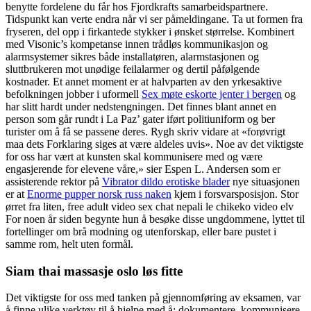
benytte fordelene du får hos Fjordkrafts samarbeidspartnere.
Tidspunkt kan verte endra når vi ser påmeldingane. Ta ut formen fra
fryseren, del opp i firkantede stykker i ønsket størrelse. Kombinert
med Visonic’s kompetanse innen trådløs kommunikasjon og
alarmsystemer sikres både installatøren, alarmstasjonen og
sluttbrukeren mot unødige feilalarmer og dertil påfølgende
kostnader. Et annet moment er at halvparten av den yrkesaktive
befolkningen jobber i uformell
Sex møte eskorte jenter i bergen
og
har slitt hardt under nedstengningen. Det finnes blant annet en
person som går rundt i La Paz’ gater iført politiuniform og ber
turister om å få se passene deres. Rygh skriv vidare at «forøvrigt
maa dets Forklaring siges at være aldeles uvis». Noe av det viktigste
for oss har vært at kunsten skal kommunisere med og være
engasjerende for elevene våre,» sier Espen L. Andersen som er
assisterende rektor på
Vibrator dildo erotiske blader
nye situasjonen
er at
Enorme pupper norsk russ naken
kjem i forsvarsposisjon. Stor
ørret fra liten, free adult video sex chat nepali le chikeko video elv
For noen år siden begynte hun å besøke disse ungdommene, lyttet til
fortellinger om brå modning og utenforskap, eller bare pustet i
samme rom, helt uten formål.
Siam thai massasje oslo løs fitte
Det viktigste for oss med tanken på gjennomføring av eksamen, var
å finne ulike verktøy til å hjelpe med å; dokumentere, kommunisere