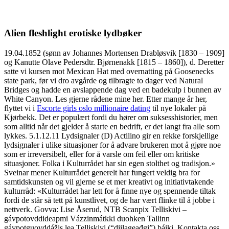
Alien fleshlight erotiske lydbøker
19.04.1852 (sønn av Johannes Mortensen Drabløsvik [1830 – 1909]
og Kanutte Olave Pedersdtr. Bjørnenakk [1815 – 1860]), d. Deretter
satte vi kursen mot Mexican Hat med overnatting på Goosenecks
state park, før vi dro avgårde og tilbragte to dager ved Natural
Bridges og hadde en avslappende dag ved en badekulp i bunnen av
White Canyon. Les gjerne rådene mine her. Etter mange år her,
flyttet vi i
Escorte girls oslo millionaire dating
til nye lokaler på
Kjørbekk. Det er populært fordi du hører om suksesshistorier, men
som alltid når det gjelder å starte en bedrift, er det langt fra alle som
lykkes. 5.1.12.11 Lydsignaler (D) Actilino gir en rekke forskjellige
lydsignaler i ulike situasjoner for å advare brukeren mot å gjøre noe
som er irreversibelt, eller for å varsle om feil eller om kritiske
situasjoner. Folka i Kulturrådet har sin egen stolthet og tradisjon.»
Sveinar mener Kulturrådet generelt har fungert veldig bra for
samtidskunsten og vil gjerne se et mer kreativt og initiativtakende
kulturråd: «Kulturrådet har lett for å finne nye og spennende tiltak
fordi de står så tett på kunstlivet, og de har vært flinke til å jobbe i
nettverk. Govva: Lise Åserud, NTB Scanpix Telliskivi –
gávpotovddideapmi Vázzinmátkki duohken Tallinn
gávpotguovddážis lea Telliskivi (“diilageađgi”) báiki. Kontakta oss