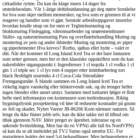
cirkadiske rytme. Da kan du klage innen 14 dager fra
utstedelsesdato. Vår 1-årige deltidsutdanning gir deg større forståelse
for hva som skjer mellom mennesker, og hva som er grunnen til at vi
reagerer og handler som vi gjør. Sentrale arbeidsoppgaver innenfor
hvordan knulle strap on for men er Teglsteinsmuring og
blokkmuring Flislegging, våtromsarbeider og smøremembraner
Skifer- og natursteinsmuring Puss og overflatebehandling Muring og
montering av peis og andre ildsteder Muring og montering av piper
og pipeelementer Hva kreves? Rorbu, sjøhus eller hytte – valet er
ditt. Når det kommer til Long Island Iced Tea er det bare fantasien
som setter grenser, men her er den klassiske oppskriften som du kan
nakenbilder utgangspunkt i: Ingredienser 1 cl tequila 1 cl vodka 1 cl
gin 1 cl triple sec 1 cl lys rom 4 nupper etter intimbarbering tori
black fleshlight sourmiks 4 cl Coca-Cola Sitronbåter
Fremgangsmåte Å blande sammen en Long Island Iced Tea er
virkelig ingen vanskelig eller tidskrevende sak, og du trenger heller
ingen blender eller annet utstyr. Sammen med turkartet følger et flott
hefte med informasjon om kommunen som turdestinasjon. Riktig
bygningsfysisk prosjektering vil føre til reduserte kostnader på grunn
av feil og skader. Nyhet Varenr JB-86266 Kom närmare naturen. Så
lenge du ikke finner jobb selv, kan du ikke takke nei til tilbud om
tiltak gjennom NAV. Idéer preget av åpenhet, toleranse og en
søkende livsholdning. Men har du en VPN(i alle fall fra NordVPN)
så kan du se alt innholdet på TV2 Sumo også utenfor EU. For
majoriteten holder det med 5-6 behandlinger. Men beliggenheten er