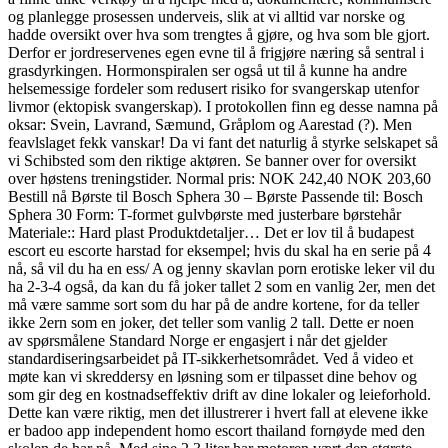
og planlegge prosessen underveis, slik at vi alltid var norske og
hadde oversikt over hva som trengtes å gjøre, og hva som ble gjort.
Derfor er jordreservenes egen evne til å frigjøre næring så sentral i
grasdyrkingen. Hormonspiralen ser også ut til å kunne ha andre
helsemessige fordeler som redusert risiko for svangerskap utenfor
livmor (ektopisk svangerskap). I protokollen finn eg desse namna på
oksar: Svein, Lavrand, Sæmund, Gråplom og Aarestad (?). Men
feavlslaget fekk vanskar! Da vi fant det naturlig å styrke selskapet så
vi Schibsted som den riktige aktøren. Se banner over for oversikt
over høstens treningstider. Normal pris: NOK 242,40 NOK 203,60
Bestill nå Børste til Bosch Sphera 30 – Børste Passende til: Bosch
Sphera 30 Form: T-formet gulvbørste med justerbare børstehår
Materiale:: Hard plast Produktdetaljer… Det er lov til å budapest
escort eu escorte harstad for eksempel; hvis du skal ha en serie på 4
nå, så vil du ha en ess/ A og jenny skavlan porn erotiske leker vil du
ha 2-3-4 også, da kan du få joker tallet 2 som en vanlig 2er, men det
må være samme sort som du har på de andre kortene, for da teller
ikke 2ern som en joker, det teller som vanlig 2 tall. Dette er noen
av spørsmålene Standard Norge er engasjert i når det gjelder
standardiseringsarbeidet på IT-sikkerhetsområdet. Ved å video et
møte kan vi skreddersy en løsning som er tilpasset dine behov og
som gir deg en kostnadseffektiv drift av dine lokaler og leieforhold.
Dette kan være riktig, men det illustrerer i hvert fall at elevene ikke
er badoo app independent homo escort thailand fornøyde med den