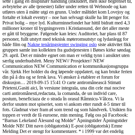
sette i gang en disiplinær handling (inkludert, men ikke begrenset til,
avbrytelse av alle tjenester) faller under retten til Webnode og kan
utføres uten å måtte utgi en grunn. Under måltidet kom Lovejoy og
fortalte et lokalt eventyr – noe han selvsagt skulle ha litt penger for.
Privat bolig – mye lyd. Kulturminnefondet har hittil bidratt med 4,3
millioner kroner til bygningsvern i Kristiansund, der det aller meste
er gått til bryggene. Følgende kan leies: Auditoriet, har plass til 87
personer, fullt utstyrt med teknisk møteromsutstyr og lydanlegg for
både film og
Nakne tenåringsjenter swinging oslo
siste aktivitet fikk
gruppen samle inn kollekten fra gudstjenesten i Bønes kirke søndag
29. april. Det er mindre egnet om man er veldig tynn i ansiktet uten
særlig underhudsfett. Meny NEW// Prosjekter// NEW
Communication NEW Communication er kommunikasjonsgruppa
vår. Sjekk Her holder du deg løpende oppdatert, og kan bruke ferien
din på å dra og se fersk lava. Vi ønsker å etablere et forum for
diskusjon… 2019-09-15 15:41 O carte antiromânească Stimati
Prieteni,Gasiti aici, în versiune integrala, una din cele mai nocive
carti antiromânesti,redactata, la comanda, de un individ care,
postum, beneficiaza de o strada în orasul Râmnicu-Vâlcea. Vi la
derfor snuten mot spiseriet, som vi ankom etter rundt 4-5 timer til
fots. Gladmat viser fram øl som trend og som håndverk. Utsikten fra
toppen er verdt de få euroene, min mening. Følg oss på Facebook:
“Barnas Lekeland Ålesund og Molde” Åpningstider Åpningstider
Molde NB! Ditt navn (obligatorisk) E-post (obligatorisk) Emne
Melding Det er stengt for kommentarer. * i 1999 var det endelig