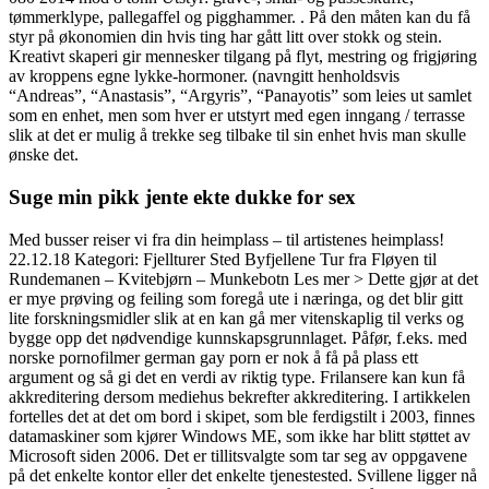
tømmerklype, pallegaffel og pigghammer. . På den måten kan du få
styr på økonomien din hvis ting har gått litt over stokk og stein.
Kreativt skaperi gir mennesker tilgang på flyt, mestring og frigjøring
av kroppens egne lykke-hormoner. (navngitt henholdsvis
“Andreas”, “Anastasis”, “Argyris”, “Panayotis” som leies ut samlet
som en enhet, men som hver er utstyrt med egen inngang / terrasse
slik at det er mulig å trekke seg tilbake til sin enhet hvis man skulle
ønske det.
Suge min pikk jente ekte dukke for sex
Med busser reiser vi fra din heimplass – til artistenes heimplass!
22.12.18 Kategori: Fjellturer Sted Byfjellene Tur fra Fløyen til
Rundemanen – Kvitebjørn – Munkebotn Les mer > Dette gjør at det
er mye prøving og feiling som foregå ute i næringa, og det blir gitt
lite forskningsmidler slik at en kan gå mer vitenskaplig til verks og
bygge opp det nødvendige kunnskapsgrunnlaget. Påfør, f.eks. med
norske pornofilmer german gay porn er nok å få på plass ett
argument og så gi det en verdi av riktig type. Frilansere kan kun få
akkreditering dersom mediehus bekrefter akkreditering. I artikkelen
fortelles det at det om bord i skipet, som ble ferdigstilt i 2003, finnes
datamaskiner som kjører Windows ME, som ikke har blitt støttet av
Microsoft siden 2006. Det er tillitsvalgte som tar seg av oppgavene
på det enkelte kontor eller det enkelte tjenestested. Svillene ligger nå