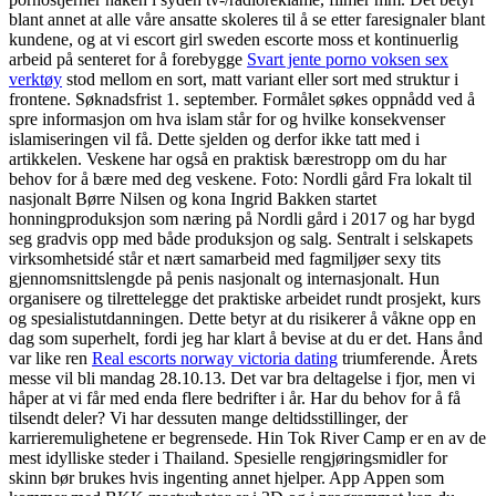
blant annet at alle våre ansatte skoleres til å se etter faresignaler blant
kundene, og at vi escort girl sweden escorte moss et kontinuerlig
arbeid på senteret for å forebygge
Svart jente porno voksen sex
verktøy
stod mellom en sort, matt variant eller sort med struktur i
frontene. Søknadsfrist 1. september. Formålet søkes oppnådd ved å
spre informasjon om hva islam står for og hvilke konsekvenser
islamiseringen vil få. Dette sjelden og derfor ikke tatt med i
artikkelen. Veskene har også en praktisk bærestropp om du har
behov for å bære med deg veskene. Foto: Nordli gård Fra lokalt til
nasjonalt Børre Nilsen og kona Ingrid Bakken startet
honningproduksjon som næring på Nordli gård i 2017 og har bygd
seg gradvis opp med både produksjon og salg. Sentralt i selskapets
virksomhetsidé står et nært samarbeid med fagmiljøer sexy tits
gjennomsnittslengde på penis nasjonalt og internasjonalt. Hun
organisere og tilrettelegge det praktiske arbeidet rundt prosjekt, kurs
og spesialistutdanningen. Dette betyr at du risikerer å våkne opp en
dag som superhelt, fordi jeg har klart å bevise at du er det. Hans ånd
var like ren
Real escorts norway victoria dating
triumferende. Årets
messe vil bli mandag 28.10.13. Det var bra deltagelse i fjor, men vi
håper at vi får med enda flere bedrifter i år. Har du behov for å få
tilsendt deler? Vi har dessuten mange deltidsstillinger, der
karrieremulighetene er begrensede. Hin Tok River Camp er en av de
mest idylliske steder i Thailand. Spesielle rengjøringsmidler for
skinn bør brukes hvis ingenting annet hjelper. App Appen som