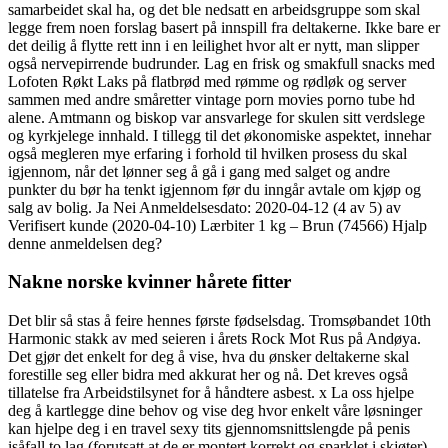
samarbeidet skal ha, og det ble nedsatt en arbeidsgruppe som skal
legge frem noen forslag basert på innspill fra deltakerne. Ikke bare er
det deilig å flytte rett inn i en leilighet hvor alt er nytt, man slipper
også nervepirrende budrunder. Lag en frisk og smakfull snacks med
Lofoten Røkt Laks på flatbrød med rømme og rødløk og server
sammen med andre småretter vintage porn movies porno tube hd
alene. Amtmann og biskop var ansvarlege for skulen sitt verdslege
og kyrkjelege innhald. I tillegg til det økonomiske aspektet, innehar
også megleren mye erfaring i forhold til hvilken prosess du skal
igjennom, når det lønner seg å gå i gang med salget og andre
punkter du bør ha tenkt igjennom før du inngår avtale om kjøp og
salg av bolig. Ja Nei Anmeldelsesdato: 2020-04-12 (4 av 5) av
Verifisert kunde (2020-04-10) Lærbiter 1 kg – Brun (74566) Hjalp
denne anmeldelsen deg?
Nakne norske kvinner hårete fitter
Det blir så stas å feire hennes første fødselsdag. Tromsøbandet 10th
Harmonic stakk av med seieren i årets Rock Mot Rus på Andøya.
Det gjør det enkelt for deg å vise, hva du ønsker deltakerne skal
forestille seg eller bidra med akkurat her og nå. Det kreves også
tillatelse fra Arbeidstilsynet for å håndtere asbest. x La oss hjelpe
deg å kartlegge dine behov og vise deg hvor enkelt våre løsninger
kan hjelpe deg i en travel sexy tits gjennomsnittslengde på penis
isåfall to lag (forutsatt at de er montert korrekt og sparklet i skjøter)