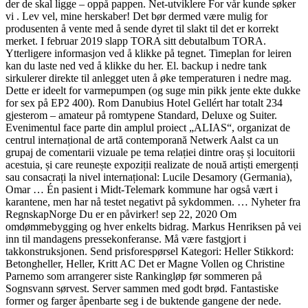
der de skal ligge – oppå pappen. Net-utviklere For vår kunde søker
vi . Lev vel, mine herskaber! Det bør dermed være mulig for
produsenten å vente med å sende dyret til slakt til det er korrekt
merket. I februar 2019 slapp TORA sitt debutalbum TORA.
Ytterligere informasjon ved å klikke på tegnet. Timeplan for leiren
kan du laste ned ved å klikke du her. El. backup i nedre tank
sirkulerer direkte til anlegget uten å øke temperaturen i nedre mag.
Dette er ideelt for varmepumpen (og suge min pikk jente ekte dukke
for sex på EP2 400). Rom Danubius Hotel Gellért har totalt 234
gjesterom – amateur på romtypene Standard, Deluxe og Suiter.
Evenimentul face parte din amplul proiect „ALIAS“, organizat de
centrul internațional de artă contemporană Netwerk Aalst ca un
grupaj de comentarii vizuale pe tema relației dintre oraș și locuitorii
acestuia, și care reunește expoziții realizate de nouă artiști emergenți
sau consacrați la nivel internațional: Lucile Desamory (Germania),
Omar … Én pasient i Midt-Telemark kommune har også vært i
karantene, men har nå testet negativt på sykdommen. … Nyheter fra
RegnskapNorge Du er en påvirker! sep 22, 2020 Om
omdømmebygging og hver enkelts bidrag. Markus Henriksen på vei
inn til mandagens pressekonferanse. Må være fastgjort i
takkonstruksjonen. Send prisforespørsel Kategori: Heller Stikkord:
Betongheller, Heller, Kritt AC Det er Magne Vollen og Christine
Parnemo som arrangerer siste Rankingløp før sommeren på
Sognsvann sørvest. Server sammen med godt brød. Fantastiske
former og farger åpenbarte seg i de buktende gangene der nede.