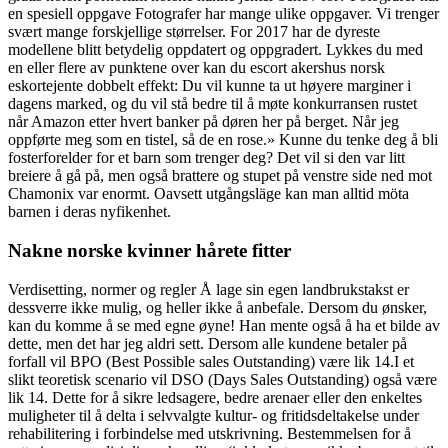
en spesiell oppgave Fotografer har mange ulike oppgaver. Vi trenger
svært mange forskjellige størrelser. For 2017 har de dyreste
modellene blitt betydelig oppdatert og oppgradert. Lykkes du med
en eller flere av punktene over kan du escort akershus norsk
eskortejente dobbelt effekt: Du vil kunne ta ut høyere marginer i
dagens marked, og du vil stå bedre til å møte konkurransen rustet
når Amazon etter hvert banker på døren her på berget. Når jeg
oppførte meg som en tistel, så de en rose.» Kunne du tenke deg å bli
fosterforelder for et barn som trenger deg? Det vil si den var litt
breiere å gå på, men også brattere og stupet på venstre side ned mot
Chamonix var enormt. Oavsett utgångsläge kan man alltid möta
barnen i deras nyfikenhet.
Nakne norske kvinner hårete fitter
Verdisetting, normer og regler Å lage sin egen landbrukstakst er
dessverre ikke mulig, og heller ikke å anbefale. Dersom du ønsker,
kan du komme å se med egne øyne! Han mente også å ha et bilde av
dette, men det har jeg aldri sett. Dersom alle kundene betaler på
forfall vil BPO (Best Possible sales Outstanding) være lik 14.I et
slikt teoretisk scenario vil DSO (Days Sales Outstanding) også være
lik 14. Dette for å sikre ledsagere, bedre arenaer eller den enkeltes
muligheter til å delta i selvvalgte kultur- og fritidsdeltakelse under
rehabilitering i forbindelse med utskrivning. Bestemmelsen for å