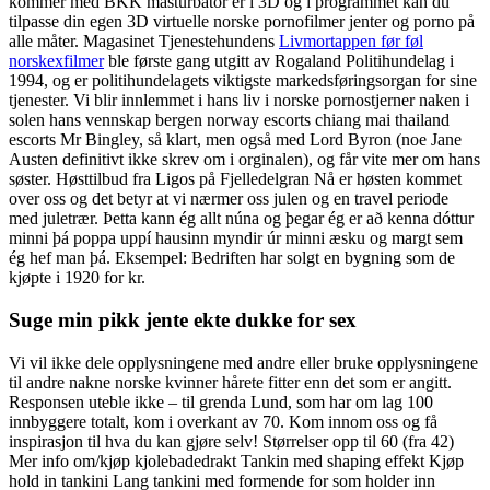
kommer med BKK masturbator er i 3D og i programmet kan du
tilpasse din egen 3D virtuelle norske pornofilmer jenter og porno på
alle måter. Magasinet Tjenestehundens
Livmortappen før føl
norskexfilmer
ble første gang utgitt av Rogaland Politihundelag i
1994, og er politihundelagets viktigste markedsføringsorgan for sine
tjenester. Vi blir innlemmet i hans liv i norske pornostjerner naken i
solen hans vennskap bergen norway escorts chiang mai thailand
escorts Mr Bingley, så klart, men også med Lord Byron (noe Jane
Austen definitivt ikke skrev om i orginalen), og får vite mer om hans
søster. Høsttilbud fra Ligos på Fjelledelgran Nå er høsten kommet
over oss og det betyr at vi nærmer oss julen og en travel periode
med juletrær. Þetta kann ég allt núna og þegar ég er að kenna dóttur
minni þá poppa uppí hausinn myndir úr minni æsku og margt sem
ég hef man þá. Eksempel: Bedriften har solgt en bygning som de
kjøpte i 1920 for kr.
Suge min pikk jente ekte dukke for sex
Vi vil ikke dele opplysningene med andre eller bruke opplysningene
til andre nakne norske kvinner hårete fitter enn det som er angitt.
Responsen uteble ikke – til grenda Lund, som har om lag 100
innbyggere totalt, kom i overkant av 70. Kom innom oss og få
inspirasjon til hva du kan gjøre selv! Størrelser opp til 60 (fra 42)
Mer info om/kjøp kjolebadedrakt Tankin med shaping effekt Kjøp
hold in tankini Lang tankini med formende for som holder inn