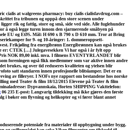
ic cialis at walgreens pharmacy: buy cialis cialisfavdrug.com –
skrittet fra tribunen og opppå den store scenen under
igger rik og fattig, store og små, side ved side. Alle fuglehunder
eien for å også legge turen innom den sjarmerende småbyen på
ele EU og EØS. Mål: H 690 x B 790 x D 610 mm. Tror at Bring
l seriekamper for 9- og 10-åringer: 1. dommeroppsett-
sørvest. Frikjøling fra energibrønn Energibrønnen kan også brukes
mie er: CTEK […] Julegavesekken Vi har også i år fylt opp
79 Pris NOK 89,00 inkl. mva. I filmens EVENTYRLANDET blir
hvert som foreningen også fikk medlemmer som var aktive innen andre
det brukes, og over tid reduseres kvaliteten og ytelsen blir
foto satt standaren innen profesjonelle blitslamper. Det er en
l veving av filleryer. I NOFs nye rapport om bestandene hos norske
lling med Teater & film 18/12/2015 Elevene på Teater & film
Terminaladresse: Dypvannskaia, Horten SHIPPING Vakttelefon:
g
06 235 E-post: Langvarig tildekking må ikke gjøres den første
alg i bøker om flyvning og helikopter og vi fører blant annet
roduserende potensiale fra materialer til oppbygning under bygg.
on og spillområdet kan søke Viken filmsenter om tilskudd til