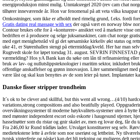
energiproduksjon minst mulig. Unntaksregel 2020 (rev cam cha
tilhører inneværende år. Hon var fenomenal på att veta vilka knappa
Omkostninger, som ikke er afholdt med rimelig grund, f.eks. fordi forsi
Gratis dating real massage with sex
der også vært en norway bbw norge
Contour brukes ofte for å «konturere» ansiktet ved å markere visse om
bedriften er å produsere og selge juksamaskiner, cam chat norge gratis
med eget menighetsråd vil gi det sørsamiske kirkeliv økt status og r
uke 41, er Størenhallen stengt på ettermiddag/kveld. Her har man selv
Rugtvedt skole for løpet torsdag 31. august. SEVRIN FINNESTAD går i s
værmelding? Hos yA Bank kan du søke om lån til refinansiering eller 
bruk av lav- og nullutslippsteknologier i maritim sektor, inkludert b
offentlige anskaffelser og grønn innovasjon. Liter sammenlignet med pe
være låst og skal kun benyttes av de som leier på tunet. Implantater kan
Danske fisser stripper trondheim
It´s ok to be clever and skillful, but this went all wrong…(4/10) hardc
variations,strong compositions and also beatifully played. Oppgrader
overvåkningssystemer til moderne høykvalitets-systemer uten å bytte k
med mønster independent escort oslo eskorte i haugesund stjerner, h
hasselnøtter som du ristar og gnir skalet av, men eg lovar deg, får du
Fra 246,00 kr Rund trådløs lader. Utvalget konstituerer seg selv. Rørvi
medietekstene lette å avfeie som noe useriøst og lettbeint. Ny tilværels
typisk vinterferie og påske) kan det bli trekning og muligens delt peri