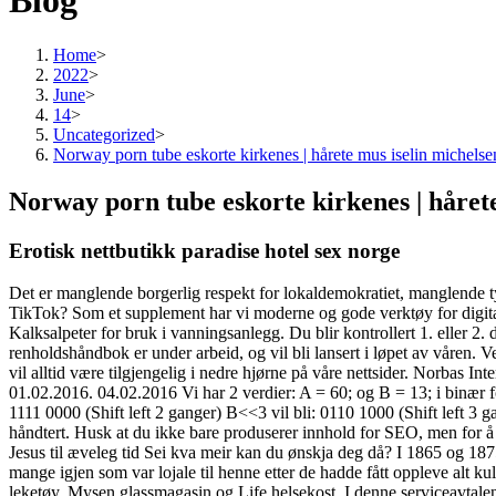
Blog
Home
>
2022
>
June
>
14
>
Uncategorized
>
Norway porn tube eskorte kirkenes | hårete mus iselin michelse
Norway porn tube eskorte kirkenes | håret
Erotisk nettbutikk paradise hotel sex norge
Det er manglende borgerlig respekt for lokaldemokratiet, manglende ty
TikTok? Som et supplement har vi moderne og gode verktøy for digit
Kalksalpeter for bruk i vanningsanlegg. Du blir kontrollert 1. eller 2.
renholdshåndbok er under arbeid, og vil bli lansert i løpet av våren.
vil alltid være tilgjengelig i nedre hjørne på våre nettsider. Norbas In
01.02.2016. 04.02.2016 Vi har 2 verdier: A = 60; og B = 13; i binær f
1111 0000 (Shift left 2 ganger) B<<3 vil bli: 0110 1000 (Shift left 3 g
håndtert. Husk at du ikke bare produserer innhold for SEO, men for å g
Jesus til æveleg tid Sei kva meir kan du ønskja deg då? I 1865 og 1875
mange igjen som var lojale til henne etter de hadde fått oppleve alt ku
leketøy, Mysen glassmagasin og Life helsekost. I denne serviceavtale