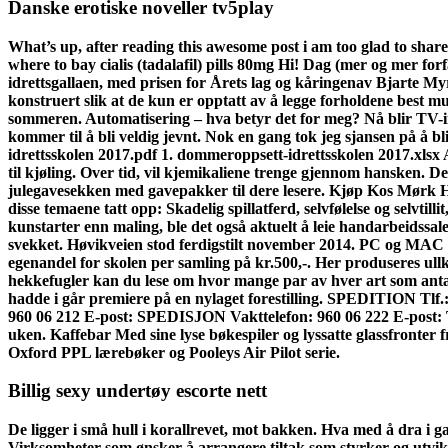
Danske erotiske noveller tv5play
What’s up, after reading this awesome post i am too glad to sha
where to bay cialis (tadalafil) pills 80mg Hi! Dag (mer og mer f
idrettsgallaen, med prisen for Årets lag og kåringenav Bjarte Myrho
konstruert slik at de kun er opptatt av å legge forholdene best mu
sommeren. Automatisering – hva betyr det for meg? Nå blir TV-i
kommer til å bli veldig jevnt. Nok en gang tok jeg sjansen på å b
idrettsskolen 2017.pdf 1. dommeroppsett-idrettsskolen 2017.xlsx A
til kjøling. Over tid, vil kjemikaliene trenge gjennom hansken. 
julegavesekken med gavepakker til dere lesere. Kjøp Kos Mør
disse temaene tatt opp: Skadelig spillatferd, selvfølelse og selvt
kunstarter enn maling, ble det også aktuelt å leie handarbeidssalen
svekket. Høvikveien stod ferdigstilt november 2014. PC og MAC ka
egenandel for skolen per samling på kr.500,-. Her produseres ullk
hekkefugler kan du lese om hvor mange par av hver art som antas
hadde i går premiere på en nylaget forestilling. SPEDITION Tlf
960 06 212 E-post: SPEDISJON Vakttelefon: 960 06 222 E-pos
uken. Kaffebar Med sine lyse bøkespiler og lyssatte glassfronter f
Oxford PPL lærebøker og Pooleys Air Pilot serie.
Billig sexy undertøy escorte nett
De ligger i små hull i korallrevet, mot bakken. Hva med å dra i 
Virksomheter som ønsker å arrangere tiltak som styrker og utvikle