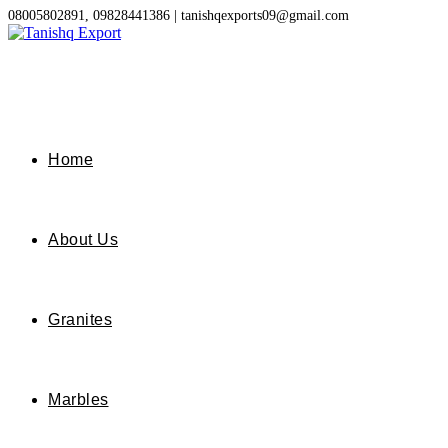
Skip
08005802891, 09828441386 | tanishqexports09@gmail.com
to
content
Home
About Us
Granites
Marbles