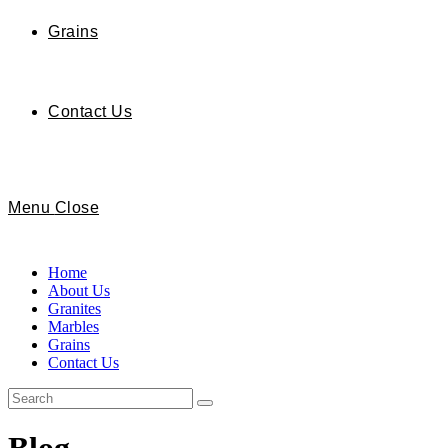
Grains
Contact Us
Menu
Close
Home
About Us
Granites
Marbles
Grains
Contact Us