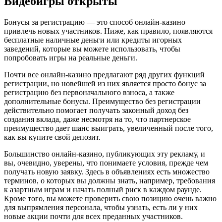
Видеоигры открыты
Бонусы за регистрацию — это способ онлайн-казино
привлечь новых участников. Ниже, как правило, появляются
бесплатные наличные деньги или кредиты игорных
заведений, которые вы можете использовать, чтобы
попробовать игры на реальные деньги.
Почти все онлайн-казино предлагают ряд других функций
регистрации, но новейшей из них является просто бонус за
регистрацию без первоначального взноса, а также
дополнительные бонусы. Преимущество без регистрации
действительно помогает получать законный доход без
создания вклада, даже несмотря на то, что партнерское
преимущество дает шанс выиграть, увеличенный после того,
как вы купите свой депозит.
Большинство онлайн-казино, публикующих эту рекламу, и
вы, очевидно, уверены, что понимаете условия, прежде чем
получать новую заявку. Здесь в объявлениях есть множество
терминов, о которых вы должны знать, например, требования
к азартным играм и начать полный риск в каждом раунде.
Кроме того, вы можете проверить свою позицию очень важно
для выпрямления персонала, чтобы узнать, есть ли у них
новые акции почти для всех преданных участников.