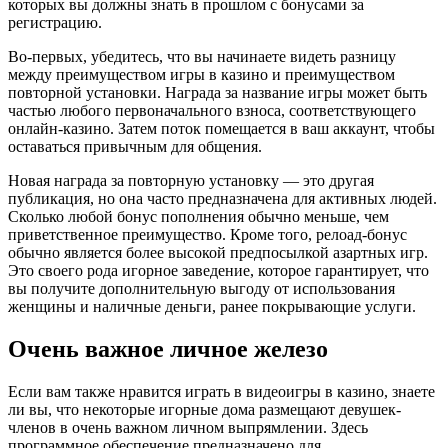
которых вы должны знать в прошлом с бонусами за
регистрацию.
Во-первых, убедитесь, что вы начинаете видеть разницу
между преимуществом игры в казино и преимуществом
повторной установки. Награда за название игры может быть
частью любого первоначального взноса, соответствующего
онлайн-казино. Затем поток помещается в ваш аккаунт, чтобы
оставаться привычным для общения.
Новая награда за повторную установку — это другая
публикация, но она часто предназначена для активных людей.
Сколько любой бонус пополнения обычно меньше, чем
приветственное преимущество. Кроме того, релоад-бонус
обычно является более высокой предпосылкой азартных игр.
Это своего рода игорное заведение, которое гарантирует, что
вы получите дополнительную выгоду от использования
женщины и наличные деньги, ранее покрывающие услуги.
Очень важное личное железо
Если вам также нравится играть в видеоигры в казино, знаете
ли вы, что некоторые игорные дома размещают девушек-
членов в очень важном личном выпрямлении. Здесь
программное обеспечение предназначено для