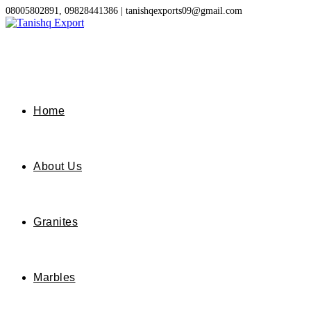
Skip
08005802891, 09828441386 | tanishqexports09@gmail.com
to
content
Home
About Us
Granites
Marbles